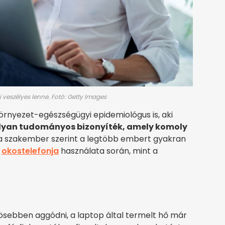
 veszélyes lenne. Fotó: Getty Images
örnyezet-egészségügyi epidemiológus is, aki
 olyan tudományos bizonyíték, amely komoly
 a szakember szerint a legtöbb embert gyakran
z
okostelefonja
használata során, mint a
ösebben aggódni, a laptop által termelt hő már