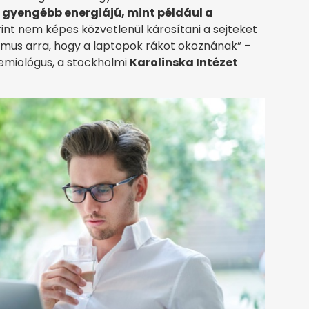
l gyengébb energiájú, mint például a
rint nem képes közvetlenül károsítani a sejteket
zmus arra, hogy a laptopok rákot okoznának” –
emiológus, a stockholmi
Karolinska Intézet