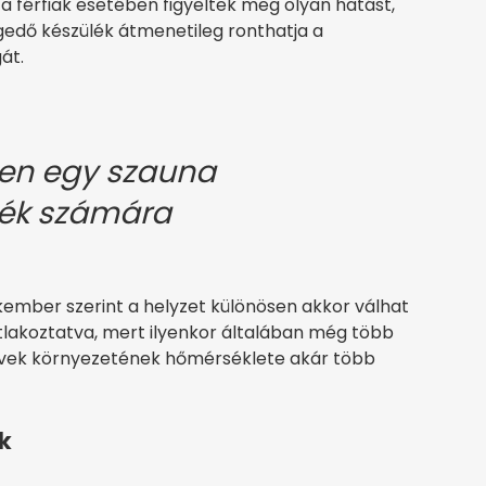
 férfiak esetében figyeltek meg olyan hatást,
egedő készülék átmenetileg ronthatja a
át.
en egy szauna
erék számára
kember szerint a helyzet különösen akkor válhat
tlakoztatva, mert ilyenkor általában még több
ervek környezetének hőmérséklete akár több
k