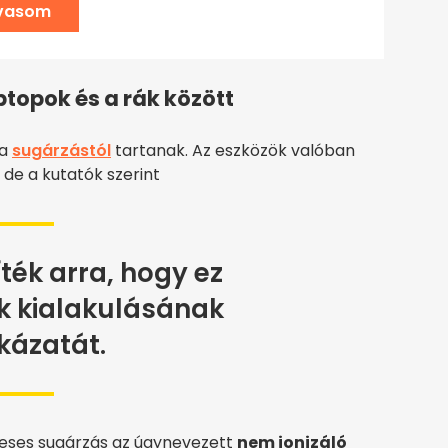
lvasom
ptopok és a rák között
 a
sugárzástól
tartanak. Az eszközök valóban
de a kutatók szerint
íték arra, hogy ez
k kialakulásának
kázatát.
neses sugárzás az úgynevezett
nem ionizáló