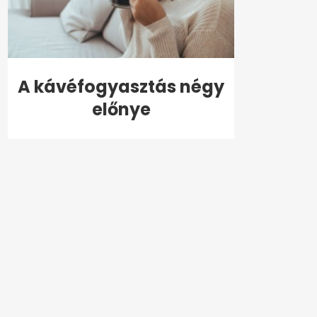
A kávéfogyasztás négy
előnye