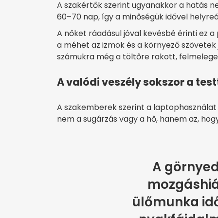
A szakértők szerint ugyanakkor a hatás n
60–70 nap, így a minőségük idővel helyreá
A nőket ráadásul jóval kevésbé érinti ez a
a méhet az izmok és a környező szövetek 
számukra még a töltőre rakott, felmelege
A valódi veszély sokszor a tes
A szakemberek szerint a laptophasználat
nem a sugárzás vagy a hő, hanem az, hog
A görnyedt
mozgáshiá
ülőmunka időv