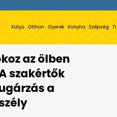
Kütyü
Otthon
Gyerek
Konyha
Szépség
T
okoz az ölben
 A szakértők
sugárzás a
szély