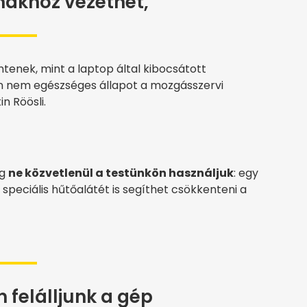
akhoz vezethet,
tenek, mint a laptop által kibocsátott
n nem egészséges állapot a mozgásszervi
n Röösli.
eg
ne közvetlenül a testünkön használjuk
: egy
 speciális hűtőalátét is segíthet csökkenteni a
 felálljunk a gép