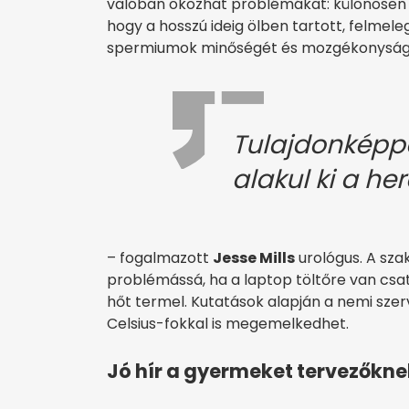
valóban okozhat problémákat: különösen a
hogy a hosszú ideig ölben tartott, felmel
spermiumok minőségét és mozgékonyság
Tulajdonképp
alakul ki a h
– fogalmazott
Jesse Mills
urológus. A sza
problémássá, ha a laptop töltőre van csa
hőt termel. Kutatások alapján a nemi sz
Celsius-fokkal is megemelkedhet.
Jó hír a gyermeket tervezőkne