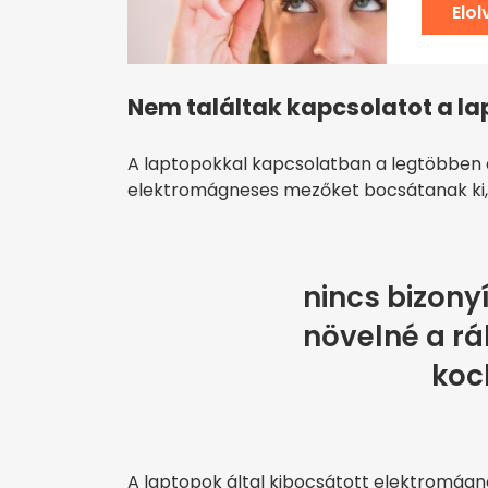
Elo
Nem találtak kapcsolatot a la
A laptopokkal kapcsolatban a legtöbben
elektromágneses mezőket bocsátanak ki, 
nincs bizony
növelné a rá
koc
A laptopok által kibocsátott elektromág