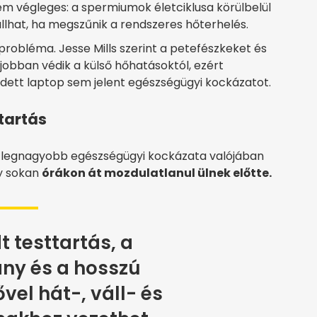
em végleges: a spermiumok életciklusa körülbelül
llhat, ha megszűnik a rendszeres hőterhelés.
 probléma. Jesse Mills szerint a petefészkeket és
jobban védik a külső hőhatásoktól, ezért
dett laptop sem jelent egészségügyi kockázatot.
ttartás
 legnagyobb egészségügyi kockázata valójában
y sokan
órákon át mozdulatlanul ülnek előtte.
 testtartás, a
ny és a hosszú
el hát-, váll- és