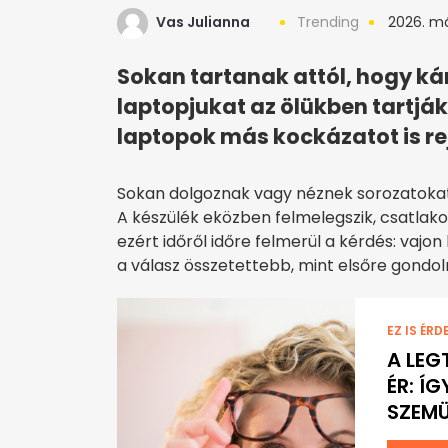
Vas Julianna
Trending
2026. má
Sokan tartanak attól, hogy kár
laptopjukat az ölükben tartják
laptopok más kockázatot is re
Sokan dolgoznak vagy néznek sorozatokat 
A készülék eközben felmelegszik, csatlako
ezért időről időre felmerül a kérdés: vajo
a válasz összetettebb, mint elsőre gondol
EZ IS ÉRD
A LEG
ÉR: Í
SZEM