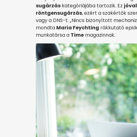
sugárzás
kategóriájába tartozik. Ez
jóva
röntgensugárzás
, ezért a szakértők sze
vagy a DNS-t. „Nincs bizonyított mechani
mondta
Maria Feychting
rákkutató epid
munkatársa a
Time
magazinnak.