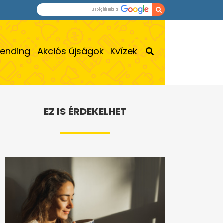
rending
Akciós újságok
Kvízek
EZ IS ÉRDEKELHET