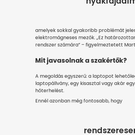
nyakfájdalm
amelyek sokkal gyakoribb problémát jelen
elektromágneses mezők. „Ez határozotta
rendszer számára” – figyelmeztetett Marti
Mit javasolnak a szakértők?
A megoldás egyszerű: a laptopot lehetől
laptopállvány, egy kisasztal vagy akár egy
hőterhelést.
Ennél azonban még fontosabb, hogy
rendszeresen