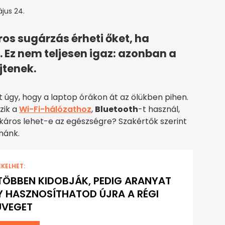
jus 24.
os sugárzás érheti őket, ha
. Ez nem teljesen igaz: azonban a
jtenek.
úgy, hogy a laptop órákon át az ölükben pihen.
zik a
Wi-Fi-hálózathoz
,
Bluetooth
-t használ,
n káros lehet-e az egészségre? Szakértők szerint
nánk.
EKELHET:
TÖBBEN KIDOBJÁK, PEDIG ARANYAT
GY HASZNOSÍTHATOD ÚJRA A RÉGI
ÜVEGET