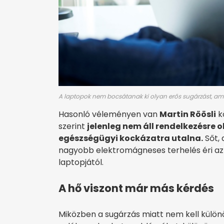
A laptopok nem bocsátanak ki olyan erős sugárzást, ami
Hasonló véleményen van
Martin Röösli
k
szerint
jelenleg nem áll rendelkezésre
egészségügyi kockázatra utalna.
Sőt,
nagyobb elektromágneses terhelés éri a
laptopjától.
A hő viszont már más kérdés
Miközben a sugárzás miatt nem kell külön