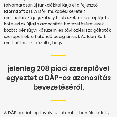
folyamatosan új funkciókkal látja el a fejlesztő
IdomSoft Zrt
. A DÁP működési kereteit
meghatározó jogszabály több szektor szereplőjét is
kötelezi az újfajta azonosítás bevezetésére: ezek
között pénzügyi, közüzemi és távközlési szolgáltatók
szerepelnek, a határidő pedig június 1. Az IdomSoft
múlt héten azt közölte, hogy
jelenleg 208 piaci szereplővel
egyeztet a DÁP-os azonosítás
bevezetéséről.
A DÁP eredetileg tavaly szeptemberben élesedett,