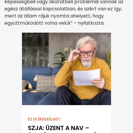
képességbeli vagy akaratbeli problémái vannak az
egész átállással kapcsolatban, és azért van ez így,
mert az állam rájuk nyomta ahelyett, hogy
együttműködött volna velük” – nyilatkozta.
EZ IS ÉRDEKELHET:
SZJA: ÜZENT A NAV –