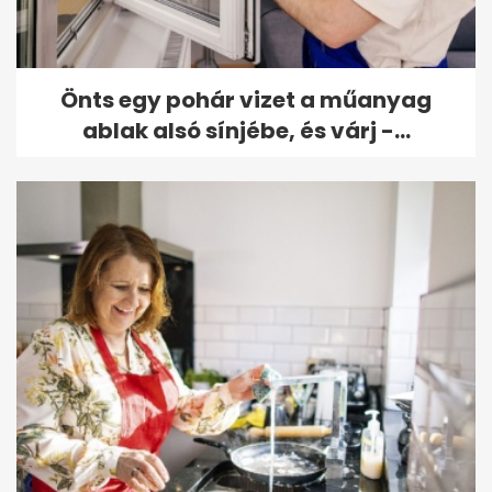
Önts egy pohár vizet a műanyag
ablak alsó sínjébe, és várj -...