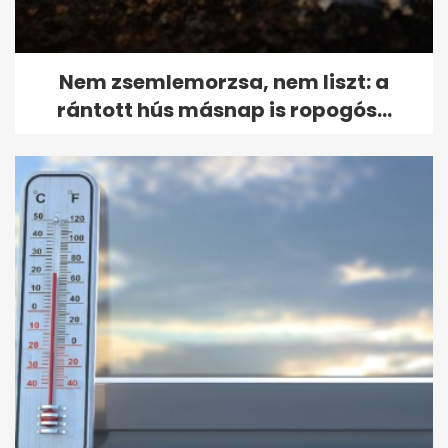
Nem zsemlemorzsa, nem liszt: a
rántott hús másnap is ropogós...