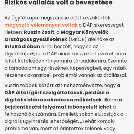
Rizikós vállalás volt a bevezetése
Az Ügyfélkapu megszűnése előtt a szakértők
megosztó véleményen voltak
a DÁP sikerességét
illetően:
Ruszin Zsolt
, a
Magyar Könyvelők
Országos Egyesületének
(MKOE) alelnöke az
InfoRádióban
arról beszélt, hogy se az
Ügyfélkapu+, se a DÁP nincs kész, ezért ezeket nem
lehet kötelezően rányomni a társadalomra. Szerinte
a társadalom egy részének képességbeli, egy másik
részének akaratbeli problémái vannak az átállással.
Ruszin többek között azt nehezményezte, hogy
a
DÁP által ígért szolgáltatások, például a
digitális aláírás akadozva működnek
, illetve
a
bejelentkezési folyamat is bonyolult lehet
a
felhasználók számára. Emellett sokan elutasítják a
digitális ügyintézés lehetőségét. „Tehát komoly
probléma van, mert az érintettek felének vagy