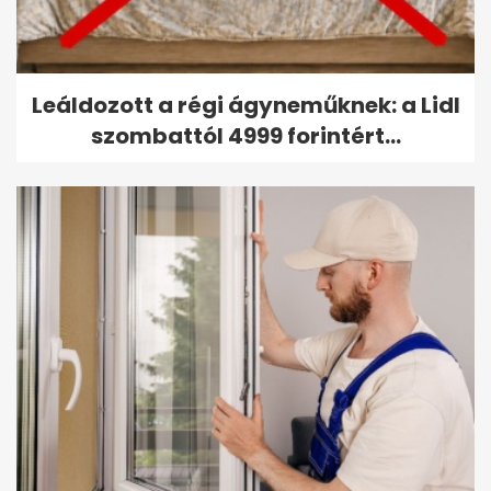
Leáldozott a régi ágyneműknek: a Lidl
szombattól 4999 forintért...