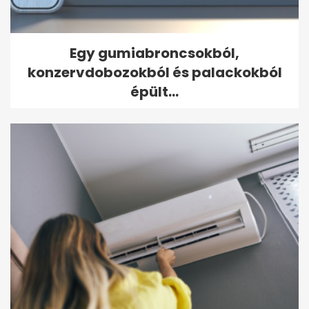
Egy gumiabroncsokból,
konzervdobozokból és palackokból
épült...