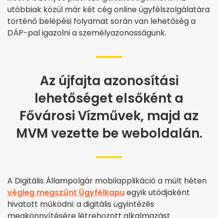
utóbbiak közül már két cég online ügyfélszolgálatára
történő belépési folyamat során van lehetőség a
DÁP-pal igazolni a személyazonosságunk.
Az újfajta azonosítási
lehetőséget elsőként a
Fővárosi Vízművek, majd az
MVM vezette be weboldalán.
A Digitális Állampolgár mobilapplikáció a múlt héten
végleg megszűnt Ügyfélkapu
egyik utódjaként
hivatott működni: a digitális ügyintézés
megkönnyítésére létrehozott alkalmazást