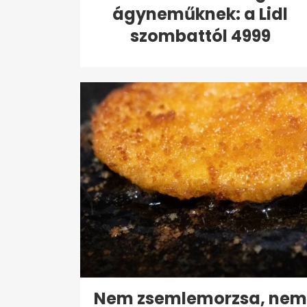
ágyneműknek: a Lidl
szombattól 4999
forintért...
Nem zsemlemorzsa, nem