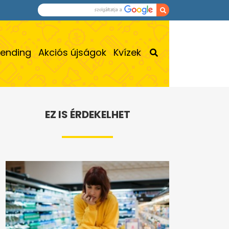
rending
Akciós újságok
Kvízek
EZ IS ÉRDEKELHET