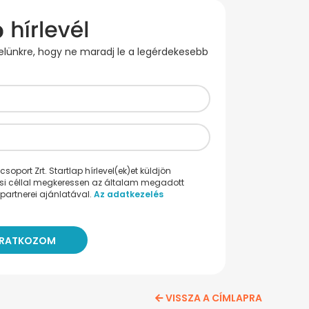
evelünkre, hogy ne maradj le a legérdekesebb
oport Zrt. Startlap hírlevel(ek)et küldjön
ési céllal megkeressen az általam megadott
partnerei ajánlatával.
Az adatkezelés
VISSZA A CÍMLAPRA