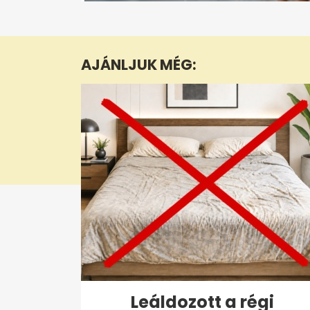
0
seconds
of
1
minute,
AJÁNLJUK MÉG:
12
seconds
Volume
0%
Leáldozott a régi