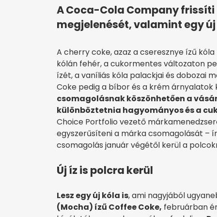
A Coca-Cola Company frissíti 
megjelenését, valamint egy új
A cherry coke, azaz a cseresznye ízű kól
kólán fehér, a cukormentes változaton pedi
ízét, a vaníliás kóla palackjai és dobozai
Coke pedig a bíbor és a krém árnyalatok
csomagolásnak köszönhetően a vásár
különböztetni
a hagyományos és a cuk
Choice Portfolio vezető márkamenedzsere 
egyszerűsíteni a márka csomagolását – ír
csomagolás január végétől kerül a polcok
Új íz is polcra kerül
Lesz egy új kóla is
, ami nagyjából ugyane
(Mocha) ízű Coffee Coke,
februárban ér