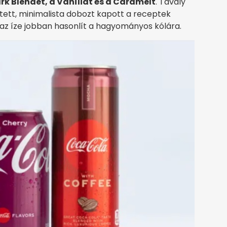
rk Blendet, a Vaníliát és a Caramelt
. Tavaly
ített, minimalista dobozt kapott a receptek
y az íze jobban hasonlít a hagyományos kólára.