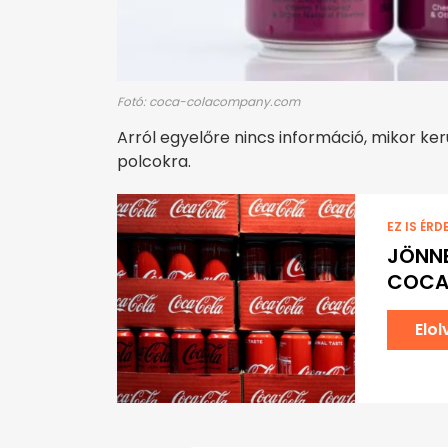
Fotó: coca-colacompany.com
Arról egyelőre nincs információ, mikor k
polcokra.
EZ IS ÉRD
JÖNNE
COCA
Elo