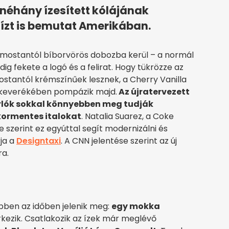
néhány ízesített kólájának
 ízt is bemutat Amerikában.
a mostantól bíborvörös dobozba kerül – a normál
g fekete a logó és a felirat. Hogy tükrözze az
 mostantól krémszínűek lesznek, a Cherry Vanilla
 keverékében pompázik majd.
Az újratervezett
lók sokkal könnyebben meg tudják
ormentes italokat
. Natalia Suarez, a Coke
szerint ez egyúttal segít modernizálni és
ja a
Designtaxi
. A CNN jelentése szerint az új
ra.
bben az időben jelenik meg:
egy mokka
kezik. Csatlakozik az ízek már meglévő