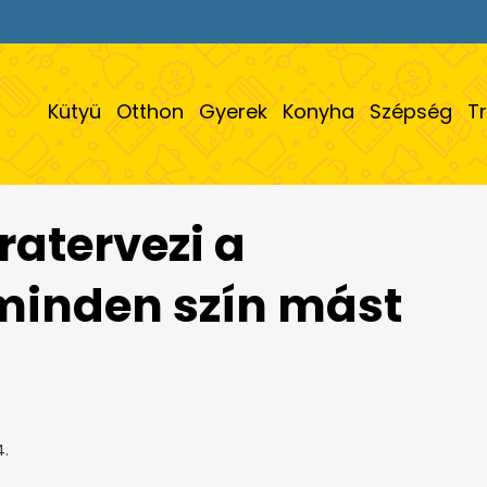
Kütyü
Otthon
Gyerek
Konyha
Szépség
T
ratervezi a
minden szín mást
4.