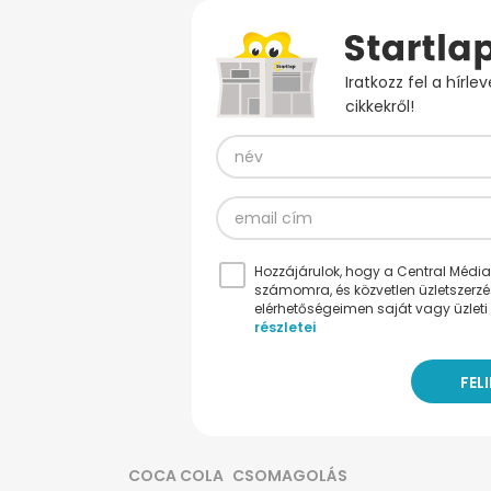
Iratkozz fel a hírl
cikkekről!
Hozzájárulok, hogy a Central Médiacs
számomra, és közvetlen üzletszerz
elérhetőségeimen saját vagy üzleti 
részletei
COCA COLA
CSOMAGOLÁS