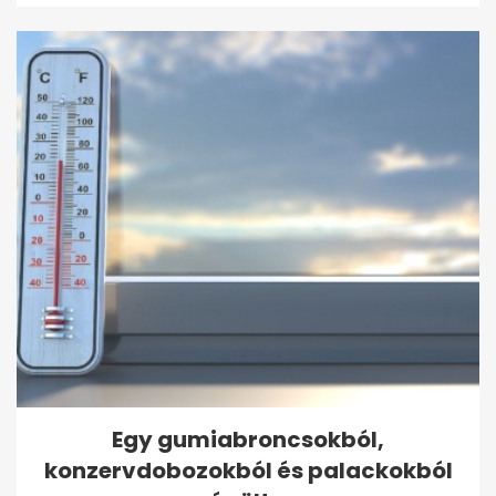
Egy gumiabroncsokból,
konzervdobozokból és palackokból