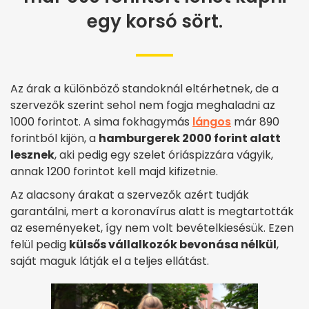
egy korsó sört.
Az árak a különböző standoknál eltérhetnek, de a
szervezők szerint sehol nem fogja meghaladni az
1000 forintot. A sima fokhagymás
lángos
már 890
forintból kijön, a
hamburgerek 2000 forint alatt
lesznek
, aki pedig egy szelet óriáspizzára vágyik,
annak 1200 forintot kell majd kifizetnie.
Az alacsony árakat a szervezők azért tudják
garantálni, mert a koronavírus alatt is megtartották
az eseményeket, így nem volt bevételkiesésük. Ezen
felül pedig
külsős vállalkozók bevonása nélkül
,
saját maguk látják el a teljes ellátást.