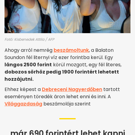
Fotó: Kisbenedek Attila / AFP
Ahogy arról nemrég
beszámoltunk
, a Balaton
Soundon fél liternyi víz ezer forintba kerül. Egy
lángos 2500 forint
körül mozgott, egy fél literes,
dobozos sörhöz pedig 1900 forintért lehetett
hozzájutni.
Ehhez képest a
Debreceni Nagyerdőben
tartott
eseményen töredék áron lehet enni és inni. A
Világgazdaság
beszámolója szerint
már 690 forintért lehet kapni