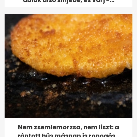
ablak alsó sínjébe, és várj -...
Nem zsemlemorzsa, nem liszt: a
rántott hús másnap is ropogós...