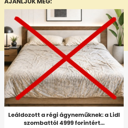
AJÁNLJUK MÉG:
seconds
Leáldozott a régi ágyneműknek: a Lidl
szombattól 4999 forintért...