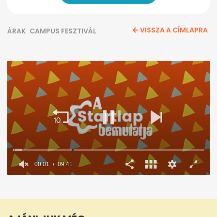
VISSZA A CÍMLAPRA
ÁRAK
CAMPUS FESZTIVÁL
00:02
09:41
0
seconds
of
9
minutes,
41