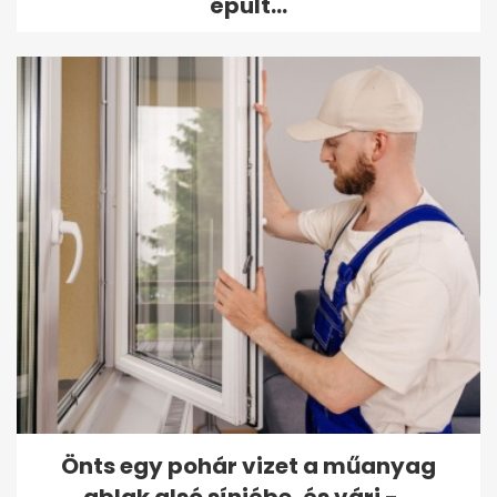
épült...
Önts egy pohár vizet a műanyag