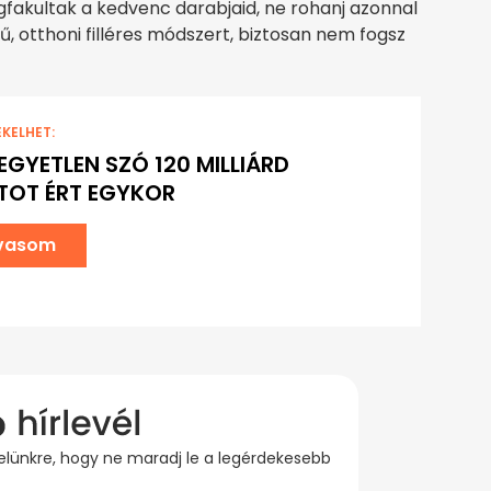
fakultak a kedvenc darabjaid, ne rohanj azonnal
ű, otthoni filléres módszert, biztosan nem fogsz
EKELHET:
 EGYETLEN SZÓ 120 MILLIÁRD
TOT ÉRT EGYKOR
lvasom
evelünkre, hogy ne maradj le a legérdekesebb