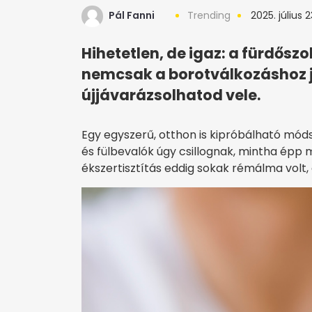
Pál Fanni
Trending
2025. július 2
Hihetetlen, de igaz: a fürdős
nemcsak a borotválkozáshoz j
újjávarázsolhatod vele.
Egy egyszerű, otthon is kipróbálható móds
és fülbevalók úgy csillognak, mintha épp 
ékszertisztítás eddig sokak rémálma volt