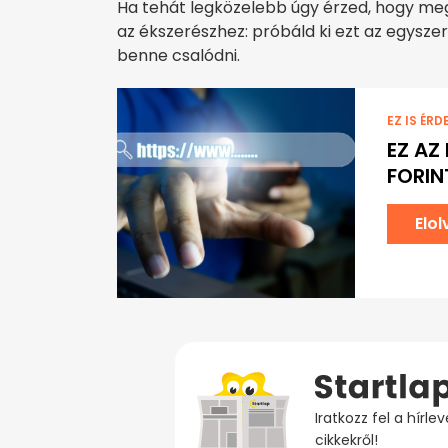
Ha tehát legközelebb úgy érzed, hogy meg
az ékszerészhez: próbáld ki ezt az egyszer
benne csalódni.
EZ IS ÉRD
EZ AZ
FORIN
Elo
Iratkozz fel a hírl
cikkekről!