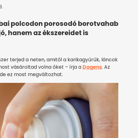
3.
zobai polcodon porosodó borotvahab
ó, hanem az ékszereidet is
zer terjed a neten, amitől a karikagyűrűk, láncok
most vásároltad volna őket – írja a
Dagens
. Az
, de ez most megváltozhat.