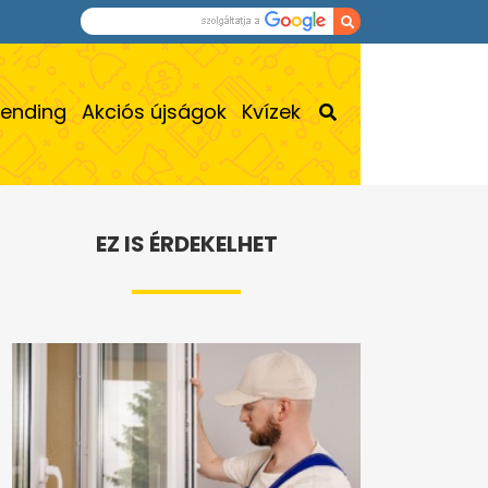
rending
Akciós újságok
Kvízek
EZ IS ÉRDEKELHET