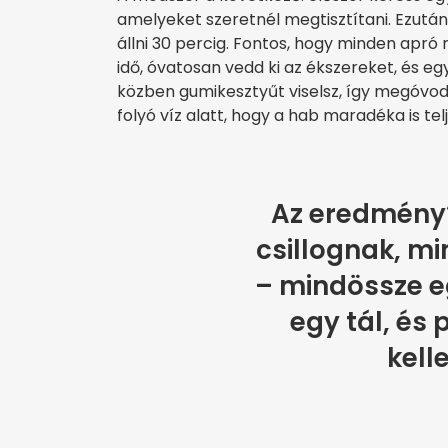
amelyeket szeretnél megtisztítani. Ezután
állni 30 percig. Fontos, hogy minden apró r
idő, óvatosan vedd ki az ékszereket, és egy
közben gumikesztyűt viselsz, így megóvod 
folyó víz alatt, hogy a hab maradéka is tel
Az eredmény?
csillognak, mi
– mindössze e
egy tál, és
kell