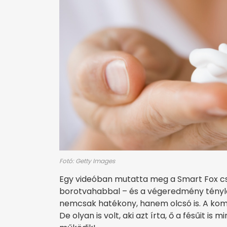
Fotó: Getty Images
Egy videóban mutatta meg a Smart Fox cs
borotvahabbal – és a végeredmény tényle
nemcsak hatékony, hanem olcsó is. A ko
De olyan is volt, aki azt írta, ő a fésűit is m