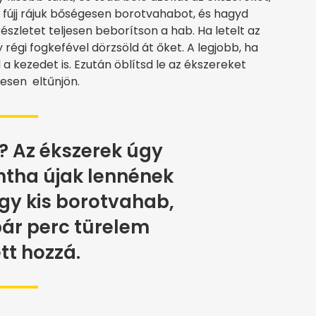
 fújj rájuk bőségesen borotvahabot, és hagyd
észletet teljesen beborítson a hab. Ha letelt az
 régi fogkefével dörzsöld át őket. A legjobb, ha
a kezedet is. Ezután öblítsd le az ékszereket
jesen eltűnjön.
 Az ékszerek úgy
ntha újak lennének
gy kis borotvahab,
 pár perc türelem
ett hozzá.