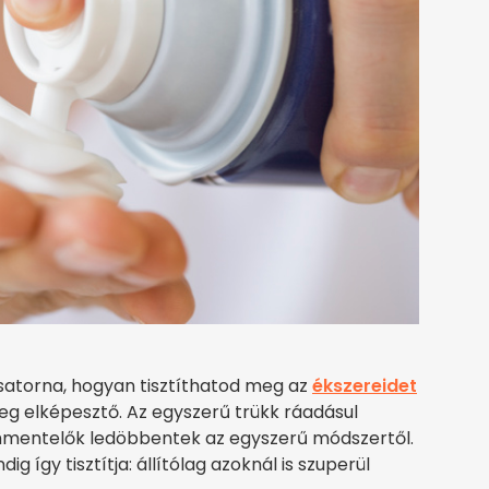
atorna, hogyan tisztíthatod meg az
ékszereidet
g elképesztő. Az egyszerű trükk ráadásul
mmentelők ledöbbentek az egyszerű módszertől.
indig így tisztítja: állítólag azoknál is szuperül