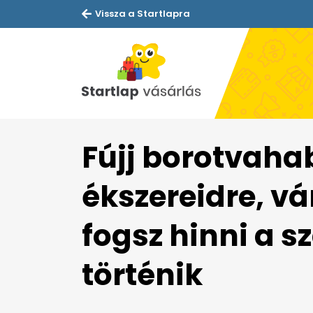
Vissza a Startlapra
Fújj borotvaha
ékszereidre, vár
fogsz hinni a 
történik