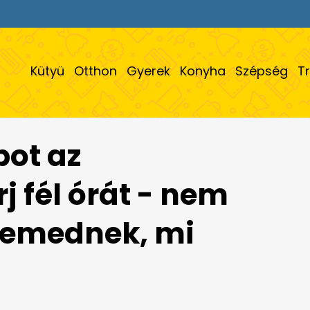
Kütyü
Otthon
Gyerek
Konyha
Szépség
T
bot az
j fél órát - nem
szemednek, mi