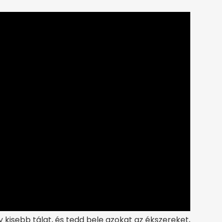
 kisebb tálat, és tedd bele azokat az ékszereket,