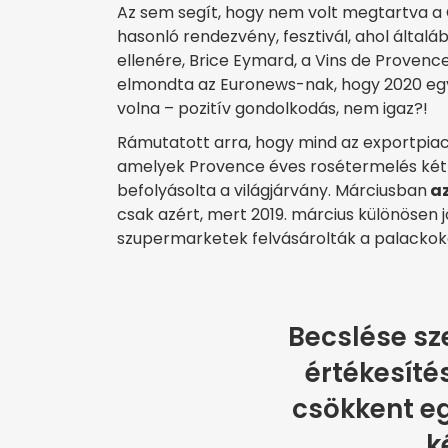
Az sem segít, hogy nem volt megtartva a C
hasonló rendezvény, fesztivál, ahol által
ellenére, Brice Eymard, a Vins de Provence
elmondta az Euronews-nak, hogy 2020 egyá
volna – pozitív gondolkodás, nem igaz?!
Rámutatott arra, hogy mind az exportpia
amelyek Provence éves rosétermelés két
befolyásolta a világjárvány. Márciusban
az
csak azért, mert 2019. március különösen 
szupermarketek felvásárolták a palackok
Becslése sze
értékesíté
csökkent e
k