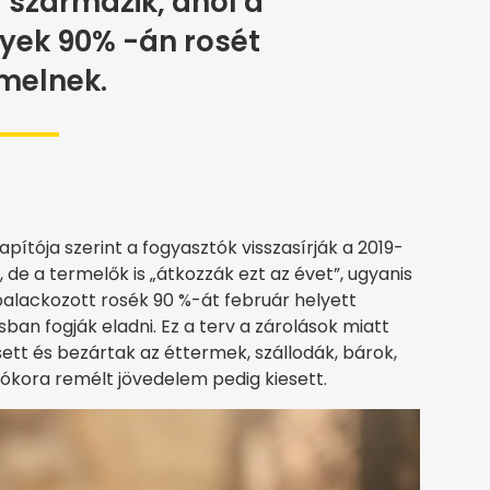
l származik, ahol a
yek 90% -án rosét
melnek.
pítója szerint a fogyasztók visszasírják a 2019-
de a termelők is „átkozzák ezt az évet”, ugyanis
palackozott rosék 90 %-át február helyett
ban fogják eladni. Ez a terv a zárolások miatt
sett és bezártak az éttermek, szállodák, bárok,
jókora remélt jövedelem pedig kiesett.