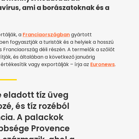
avírus, ami a borászatoknak és a
rtálják, a
Franciaországban
gyártott
 fogyasztják a turisták és a helyiek a hosszú
Franciaország déli részén. A termelők a szőlőt
ák, és általában a következő januárig
rtékesítik vagy exportálják – írja az
Euronews
.
e eladott tíz üveg
zé, és tíz rozéból
cia. A palackok
bbsége Provence