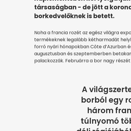
társaságban - de jött a koron
borkedvelőknek is betett.
Noha a francia rozét az egész világra expo
termékeknek legalább kétharmadát helyben
forró nyári hónapokban Côte d’Azurban és 
augusztusban és szeptemberben betakarítj
palackozzák. Februárra a bor nagy részét é
A világszert
borból egy ro
három fran
túlnyomó tö