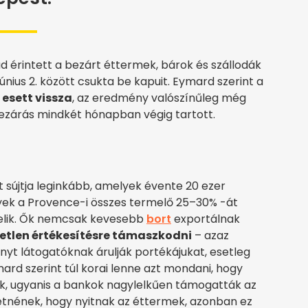
érintett a bezárt éttermek, bárok és szállodák
únius 2. között csukta be kapuit. Eymard szerint a
esett vissza
, az eredmény valószínűleg még
lezárás mindkét hónapban végig tartott.
t sújtja leginkább, amelyek évente 20 ezer
yek a Provence-i összes termelő 25–30% -át
rmelik. Ők nemcsak kevesebb
bort
exportálnak
etlen értékesítésre támaszkodni
– azaz
ényt látogatóknak árulják portékájukat, esetleg
mard szerint túl korai lenne azt mondani, hogy
k, ugyanis a bankok nagylelkűen támogatták az
hetnének, hogy nyitnak az éttermek, azonban ez