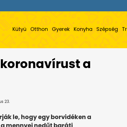
Kütyü
Otthon
Gyerek
Konyha
Szépség
T
koronavírust a
s 23.
rják le, hogy egy borvidéken a
a mennyei nedűt baráti