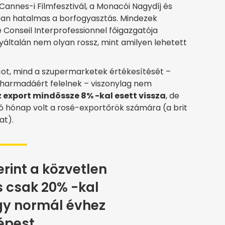
annes-i Filmfesztivál, a Monacói Nagydíj és
ában hatalmas a borfogyasztás. Mindezek
 Conseil Interprofessionnel főigazgatója
ltalán nem olyan rossz, mint amilyen lehetett
cot, mind a szupermarketek értékesítését –
harmadáért felelnek – viszonylag nem
 export mindössze 8% -kal esett vissza
, de
jó hónap volt a rosé-exportőrök számára (a brit
at).
rint a közvetlen
s csak 20% -kal
gy normál évhez
épest.