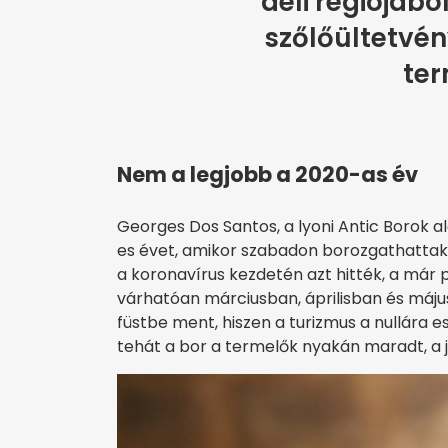
déli régiójábó
szőlőültetvén
ter
Nem a legjobb a 2020-as év
Georges Dos Santos, a lyoni Antic Borok ala
es évet, amikor szabadon borozgathattak, 
a koronavírus kezdetén azt hitték, a már 
várhatóan márciusban, áprilisban és május
füstbe ment, hiszen a turizmus a nullára e
tehát a bor a termelők nyakán maradt, a 