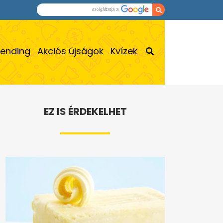
rending
Akciós újságok
Kvízek
EZ IS ÉRDEKELHET