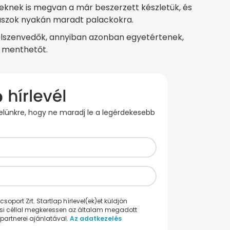
eknek is megvan a már beszerzett készletük, és
ászok nyakán maradt palackokra.
elszenvedők, annyiban azonban egyetértenek,
a menthetőt.
evelünkre, hogy ne maradj le a legérdekesebb
oport Zrt. Startlap hírlevel(ek)et küldjön
ési céllal megkeressen az általam megadott
partnerei ajánlatával.
Az adatkezelés