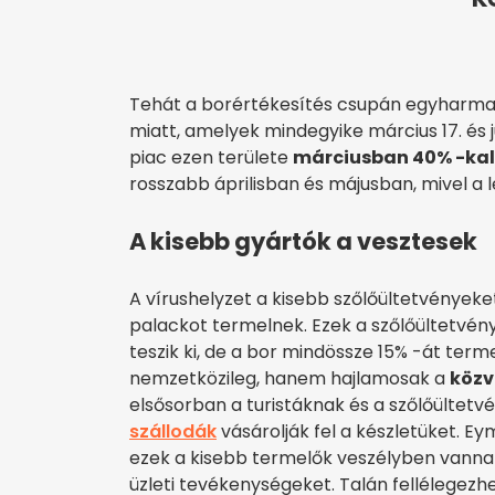
Tehát a borértékesítés csupán egyharmad 
miatt, amelyek mindegyike március 17. és j
piac ezen területe
márciusban 40% -kal 
rosszabb áprilisban és májusban, mivel a 
A kisebb gyártók a vesztesek
A vírushelyzet a kisebb szőlőültetvényeke
palackot termelnek. Ezek a szőlőültetvén
teszik ki, de a bor mindössze 15% -át te
nemzetközileg, hanem hajlamosak a
közv
elsősorban a turistáknak és a szőlőültetv
szállodák
vásárolják fel a készletüket. Ey
ezek a kisebb termelők veszélyben vanna
üzleti tevékenységeket. Talán fellélegez