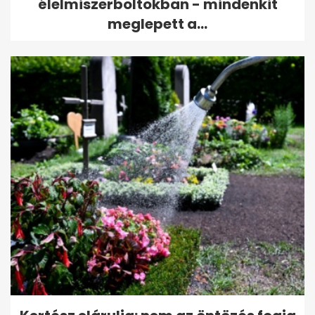
élelmiszerboltokban - mindenkit
meglepett a...