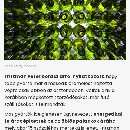
Fotó: Getty Images
Frittman Péter borász arról nyilatkozott
, hogy
több gyártó már a második áremelést hajtotta
végre csak ebben az esztendőben. Voltak akik a
korábban megkötött szerződéseket, már futó
szállításokat is felmondták.
Más gyártók ideiglenesen úgynevezett
energetikai
felárat építettek be az öblös palackok árába
,
mely akár 15 százalékos mértékű is lehet. Frittman