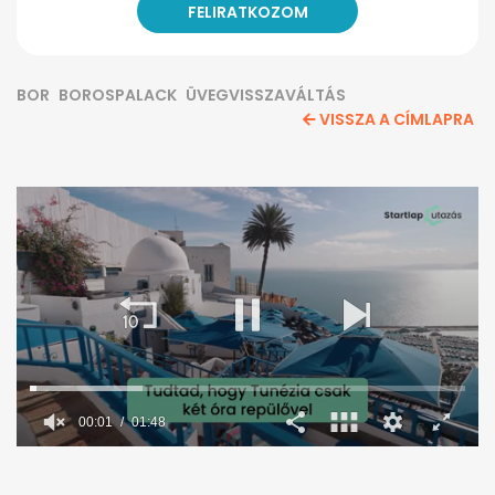
BOR
BOROSPALACK
ÜVEGVISSZAVÁLTÁS
VISSZA A CÍMLAPRA
00:02
01:48
0
seconds
of