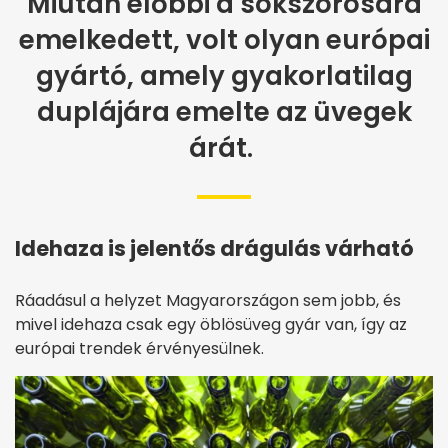
Miután előbbi a sokszorosára
emelkedett, volt olyan európai
gyártó, amely gyakorlatilag
duplájára emelte az üvegek
árát.
Idehaza is jelentős drágulás várható
Ráadásul a helyzet Magyarországon sem jobb, és
mivel idehaza csak egy öblösüveg gyár van, így az
európai trendek érvényesülnek.