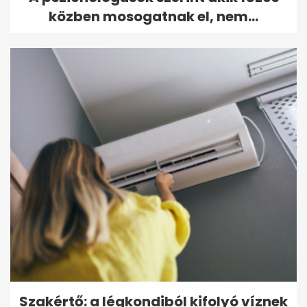
közben mosogatnak el, nem...
Szakértő: a légkondiból kifolyó víznek