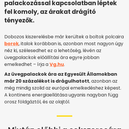
palackozással kapcsolatban léptek
fel komoly, az árakat drágító
tényezők.
Dobozos kiszerelésbe már kerültek a boltok polcaira
borok
, italok korábban is, azonban most nagyon úgy
néz ki, szélesedhet ez a lehetőség, lévén az
üvegpalackok előállítási ára egyre jobban
emelkedhet – írja a
Vg.hu
.
Az üvegpalackok ára az Egyesült Államokban
már 20 százalékot is drágulhatott
, azonban az
még mindig szolid az európai emelkedéshez képest.
A kontinens energiaellátása ugyanis nagyban függ
orosz földgáztól, és az olajtól.