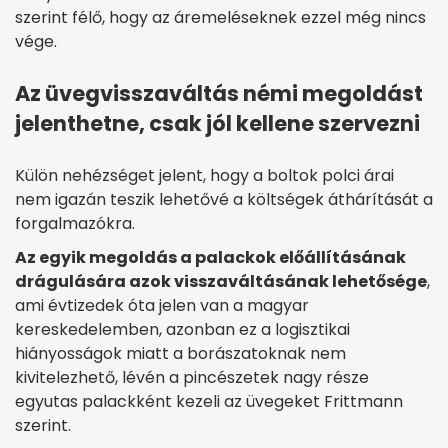
szerint félő, hogy az áremeléseknek ezzel még nincs
vége.
Az üvegvisszaváltás némi megoldást
jelenthetne, csak jól kellene szervezni
Külön nehézséget jelent, hogy a boltok polci árai
nem igazán teszik lehetővé a költségek áthárítását a
forgalmazókra.
Az egyik megoldás a palackok előállításának
drágulására azok visszaváltásának lehetősége
,
ami évtizedek óta jelen van a magyar
kereskedelemben, azonban ez a logisztikai
hiányosságok miatt a borászatoknak nem
kivitelezhető, lévén a pincészetek nagy része
egyutas palackként kezeli az üvegeket Frittmann
szerint.