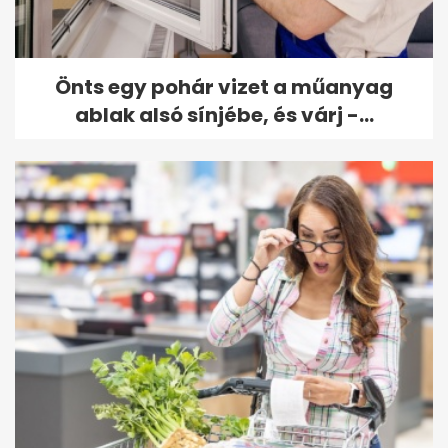
Önts egy pohár vizet a műanyag
ablak alsó sínjébe, és várj -...