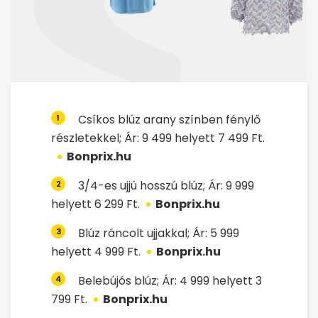
Csíkos blúz arany színben fénylő
1
részletekkel; Ár: 9 499 helyett 7 499 Ft.
Bonprix.hu
3/4-es ujjú hosszú blúz; Ár: 9 999
2
helyett 6 299 Ft.
Bonprix.hu
Blúz ráncolt ujjakkal; Ár: 5 999
3
helyett 4 999 Ft.
Bonprix.hu
Belebújós blúz; Ár: 4 999 helyett 3
4
799 Ft.
Bonprix.hu