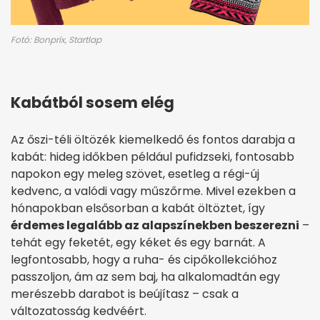
Fotó: Bonprix, Startlap
Kabátból sosem elég
Az őszi-téli öltözék kiemelkedő és fontos darabja a
kabát: hideg időkben például pufidzseki, fontosabb
napokon egy meleg szövet, esetleg a régi-új
kedvenc, a valódi vagy műszőrme. Mivel ezekben a
hónapokban elsősorban a kabát öltöztet, így
érdemes legalább az alapszínekben beszerezni
–
tehát egy feketét, egy kéket és egy barnát. A
legfontosabb, hogy a ruha- és cipőkollekcióhoz
passzoljon, ám az sem baj, ha alkalomadtán egy
merészebb darabot is beújítasz – csak a
változatosság kedvéért.