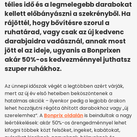
télies idő és a legmelegebb darabokat
kellett előbányászni a szekrényből. Ha
rájöttél, hogy bővítésre szorul a
ruhatárad, vagy csak az új kedvenc
darabjaidra vadásznál, annak most
jött el az ideje, ugyanis a Bonprixen
akár 50%-os kedvezménnyel juthatsz
szuper ruhákhoz.
Az ünnepi időszak végét a legtöbben azért várják,
mert az új év első heteiben beköszöntenek a
hatalmas akciók – ilyenkor pedig a legjobb árakon
lehet hozzájutni régóta áhított darabokhoz vagy „új
szerelemhez”. A
Bonprix oldalán
is beindultak a nagy
leértékelések: akár 50%-os árengedménnyel lehet
kifogni többek közt felsőket, ingeket, kabátokat,