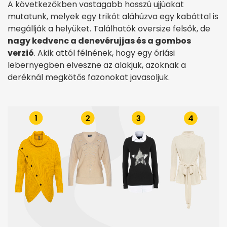
A következőkben vastagabb hosszú ujjúakat
mutatunk, melyek egy trikót aláhúzva egy kabáttal is
megállják a helyüket. Találhatók oversize felsők, de
nagy kedvenc a denevérujjas és a gombos
verzió
. Akik attól félnének, hogy egy óriási
lebernyegben elveszne az alakjuk, azoknak a
deréknál megkötős fazonokat javasoljuk.