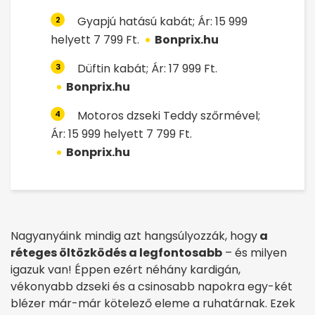
Gyapjú hatású kabát; Ár: 15 999
2
helyett 7 799 Ft.
Bonprix.hu
Düftin kabát; Ár: 17 999 Ft.
3
Bonprix.hu
Motoros dzseki Teddy szőrmével;
4
Ár: 15 999 helyett 7 799 Ft.
Bonprix.hu
Nagyanyáink mindig azt hangsúlyozzák, hogy
a
réteges öltözködés a legfontosabb
– és milyen
igazuk van! Éppen ezért néhány kardigán,
vékonyabb dzseki és a csinosabb napokra egy-két
blézer már-már kötelező eleme a ruhatárnak. Ezek