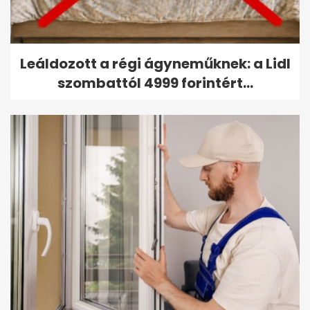
Leáldozott a régi ágyneműknek: a Lidl
szombattól 4999 forintért...