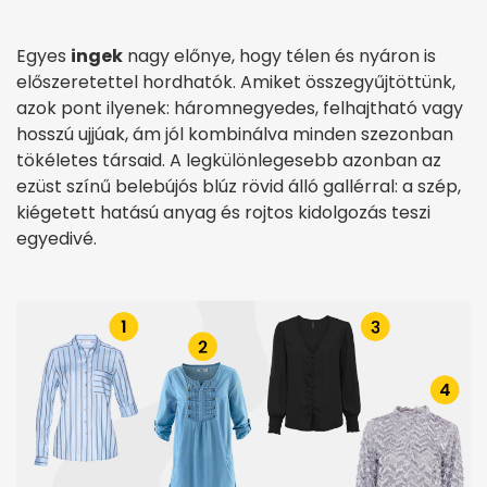
Egyes
ingek
nagy előnye, hogy télen és nyáron is
előszeretettel hordhatók. Amiket összegyűjtöttünk,
azok pont ilyenek: háromnegyedes, felhajtható vagy
hosszú ujjúak, ám jól kombinálva minden szezonban
tökéletes társaid. A legkülönlegesebb azonban az
ezüst színű belebújós blúz rövid álló gallérral: a szép,
kiégetett hatású anyag és rojtos kidolgozás teszi
egyedivé.