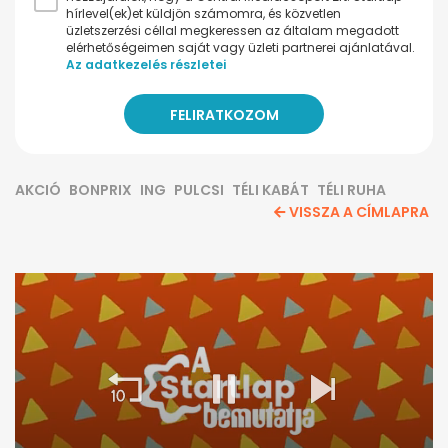
hírlevel(ek)et küldjön számomra, és közvetlen
üzletszerzési céllal megkeressen az általam megadott
elérhetőségeimen saját vagy üzleti partnerei ajánlatával.
Az adatkezelés részletei
AKCIÓ
BONPRIX
ING
PULCSI
TÉLI KABÁT
TÉLI RUHA
VISSZA A CÍMLAPRA