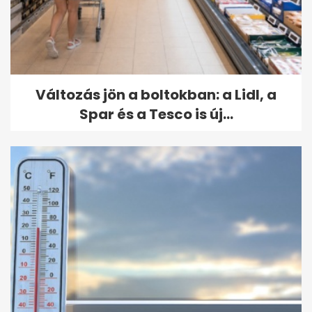
Változás jön a boltokban: a Lidl, a
Spar és a Tesco is új...