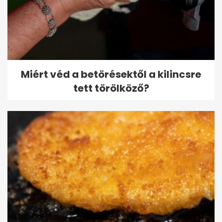
Miért véd a betörésektől a kilincsre
tett törölköző?