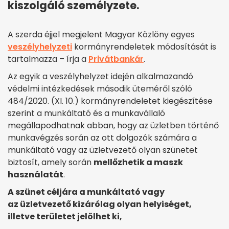
kiszolgáló személyzete.
A szerda éjjel megjelent Magyar Közlöny egyes
veszélyhelyzeti
kormányrendeletek módosítását is
tartalmazza – írja a
Privátbankár
.
Az egyik a veszélyhelyzet idején alkalmazandó
védelmi intézkedések második üteméről szóló
484/2020. (XI. 10.) kormányrendeletet kiegészítése
szerint a munkáltató és a munkavállaló
megállapodhatnak abban, hogy az üzletben történő
munkavégzés során az ott dolgozók számára a
munkáltató vagy az üzletvezető olyan szünetet
biztosít, amely során
mellőzhetik a maszk
használatát
.
A szünet céljára a munkáltató vagy
az üzletvezető kizárólag olyan helyiséget,
illetve területet jelölhet ki,