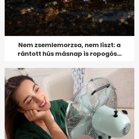
Nem zsemlemorzsa, nem liszt: a
rántott hús másnap is ropogós...