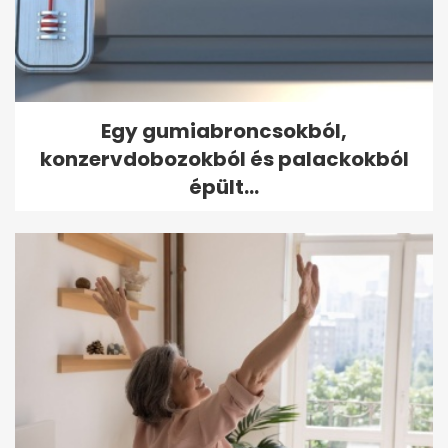
Egy gumiabroncsokból,
konzervdobozokból és palackokból
épült...