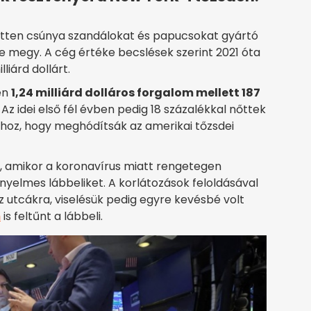
ezetten csúnya szandálokat és papucsokat gyártó
e megy. A cég értéke becslések szerint 2021 óta
iárd dollárt.
en
1,24 milliárd dolláros forgalom mellett 187
. Az idei első fél évben pedig 18 százalékkal nőttek
ahhoz, hogy meghódítsák az amerikai tőzsdei
t, amikor a koronavírus miatt rengetegen
nyelmes lábbeliket. A korlátozások feloldásával
 utcákra, viselésük pedig egyre kevésbé volt
n
is feltűnt a lábbeli.