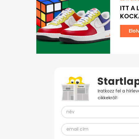
ITT A
KOCKA
Elo
Iratkozz fel a hírl
cikkekről!