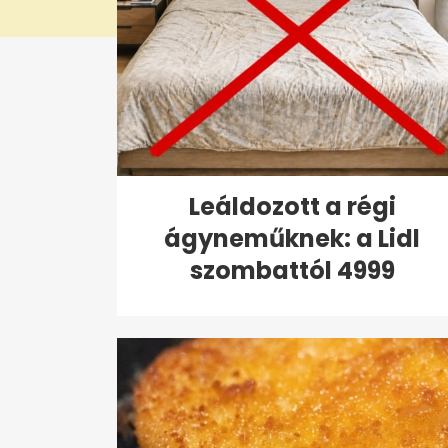
Leáldozott a régi
ágyneműknek: a Lidl
szombattól 4999
forintért...