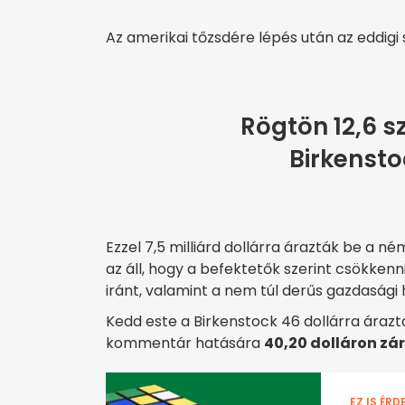
Az amerikai tőzsdére lépés után az eddigi 
Rögtön 12,6 s
Birkensto
Ezzel 7,5 milliárd dollárra árazták be a
az áll, hogy a befektetők szerint csökken
iránt, valamint a nem túl derűs gazdasági
Kedd este a Birkenstock 46 dollárra árazt
kommentár hatására
40,20 dolláron zá
EZ IS ÉRD