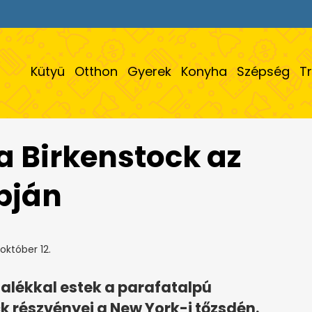
Kütyü
Otthon
Gyerek
Konyha
Szépség
T
a Birkenstock az
apján
október 12.
zalékkal estek a parafatalpú
 részvényei a New York-i tőzsdén.