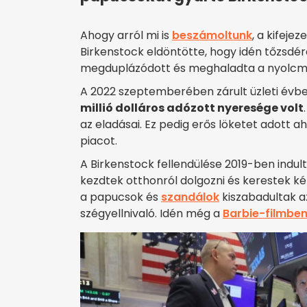
Ahogy arról mi is
beszámoltunk
, a kifej
Birkenstock eldöntötte, hogy idén tőzsdér
megduplázódott és meghaladta a nyolcmill
A 2022 szeptemberében zárult üzleti évb
millió dolláros adózott nyeresége volt
az eladásai. Ez pedig erős löketet adott 
piacot.
A Birkenstock fellendülése 2019-ben indul
kezdtek otthonról dolgozni és kerestek ké
a papucsok és
szandálok
kiszabadultak az
szégyellnivaló. Idén még a
Barbie-filmbe