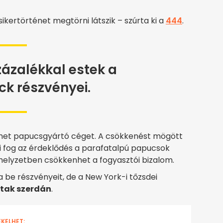
sikertörténet megtörni látszik – szúrta ki a
444
.
zázalékkal estek a
ck részvényei.
 német papucsgyártó céget. A csökkenést mögött
ni fog az érdeklődés a parafatalpú papucsok
 helyzetben csökkenhet a fogyasztói bizalom.
a be részvényeit, de a New York-i tőzsdei
rtak szerdán
.
EKELHET: