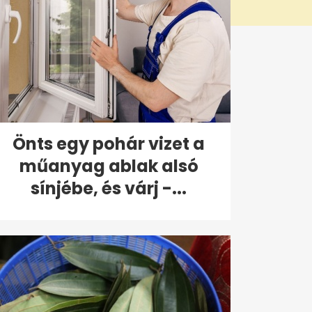
Önts egy pohár vizet a
műanyag ablak alsó
sínjébe, és várj -...