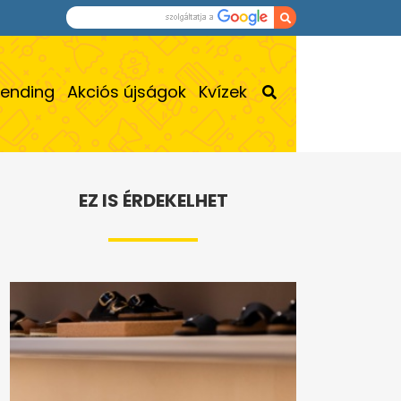
rending
Akciós újságok
Kvízek
EZ IS ÉRDEKELHET