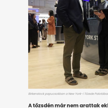
Birkenstock papucsokban a New York-i Tőzsde Palotában 
A tőzsdén már nem arattak ekk