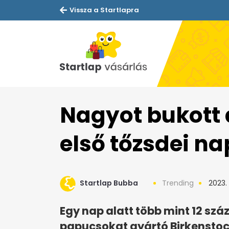
Vissza a Startlapra
Nagyot bukott 
első tőzsdei n
Startlap Bubba
Trending
2023. 
Egy nap alatt több mint 12 szá
papucsokat gyártó Birkenstock