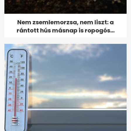
Nem zsemlemorzsa, nem liszt: a
rántott hús másnap is ropogós...