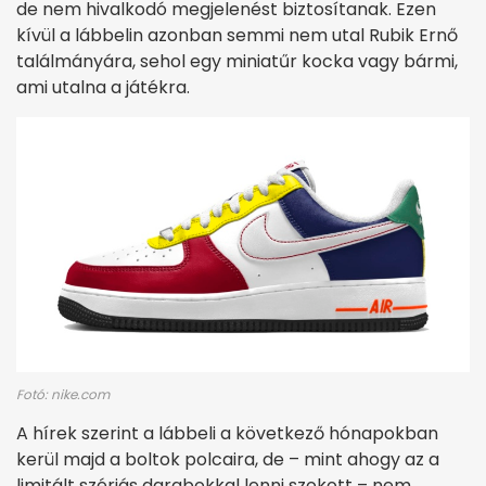
de nem hivalkodó megjelenést biztosítanak. Ezen
kívül a lábbelin azonban semmi nem utal Rubik Ernő
találmányára, sehol egy miniatűr kocka vagy bármi,
ami utalna a játékra.
Fotó: nike.com
A hírek szerint a lábbeli a következő hónapokban
kerül majd a boltok polcaira, de – mint ahogy az a
limitált szériás darabokkal lenni szokott – nem