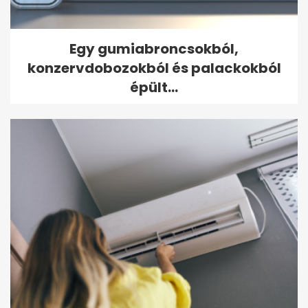
Egy gumiabroncsokból,
konzervdobozokból és palackokból
épült...