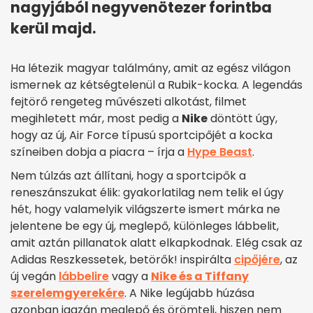
nagyjából negyvenötezer forintba
kerül majd.
Ha létezik magyar találmány, amit az egész világon
ismernek az kétségtelenül a Rubik-kocka. A legendás
fejtörő rengeteg művészeti alkotást, filmet
megihletett már, most pedig a
Nike
döntött úgy,
hogy az új, Air Force típusú sportcipőjét a kocka
színeiben dobja a piacra – írja a
Hype Beast
.
Nem túlzás azt állítani, hogy a sportcipők a
reneszánszukat élik: gyakorlatilag nem telik el úgy
hét, hogy valamelyik világszerte ismert márka ne
jelentene be egy új, meglepő, különleges lábbelit,
amit aztán pillanatok alatt elkapkodnak. Elég csak az
Adidas Reszkessetek, betörők! inspirálta
cipőjére
, az
új vegán
lábbelire
vagy a
Nike és a Tiffany
szerelemgyerekére
. A Nike legújabb húzása
azonban igazán meglepő és örömteli, hiszen nem