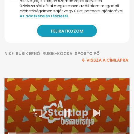
hírlevel(ek)et küldjön számomra, és közvetlen
üzletszerzési céllal megkeressen az általam megadott
elérhetőségeimen saját vagy üzleti partnerei ajánlatával.
Az adatkezelés részletei
NIKE
RUBIK ERNŐ
RUBIK-KOCKA
SPORTCIPŐ
VISSZA A CÍMLAPRA