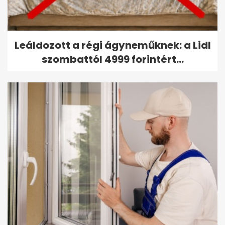
Leáldozott a régi ágyneműknek: a Lidl
szombattól 4999 forintért...