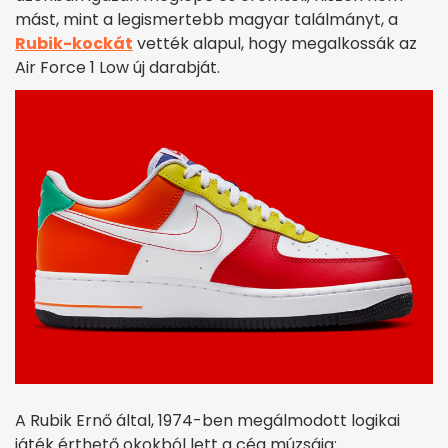
mást, mint a legismertebb magyar találmányt, a
Rubik-kockát
vették alapul, hogy megalkossák az
Air Force 1 Low új darabját.
A Rubik Ernő által, 1974-ben megálmodott logikai
játék érthető okokból lett a cég múzsája: