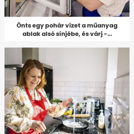
Önts egy pohár vizet a műanyag
ablak alsó sínjébe, és várj -...