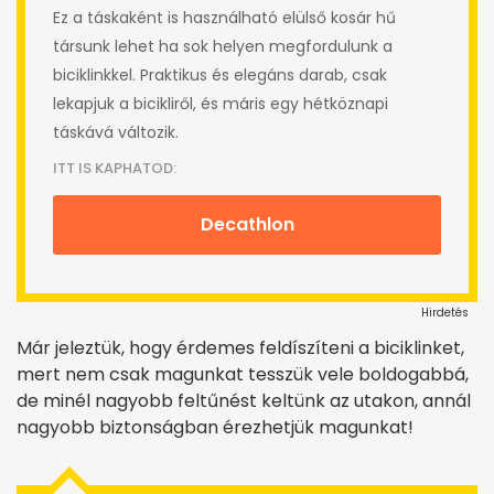
Ez a táskaként is használható elülső kosár hű
társunk lehet ha sok helyen megfordulunk a
biciklinkkel. Praktikus és elegáns darab, csak
lekapjuk a bicikliről, és máris egy hétköznapi
táskává változik.
ITT IS KAPHATOD:
Decathlon
Hirdetés
Már jeleztük, hogy érdemes feldíszíteni a biciklinket,
mert nem csak magunkat tesszük vele boldogabbá,
de minél nagyobb feltűnést keltünk az utakon, annál
nagyobb biztonságban érezhetjük magunkat!