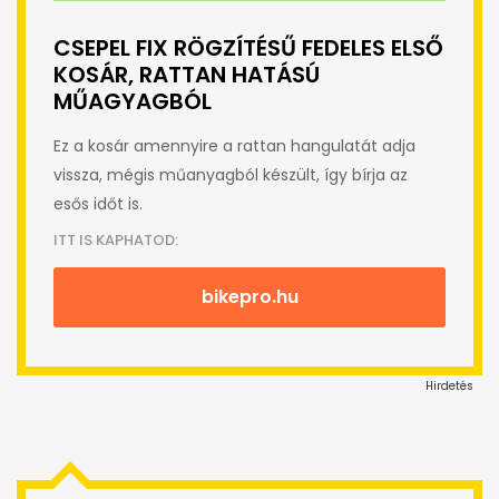
CSEPEL FIX RÖGZÍTÉSŰ FEDELES ELSŐ
KOSÁR, RATTAN HATÁSÚ
MŰAGYAGBÓL
Ez a kosár amennyire a rattan hangulatát adja
vissza, mégis műanyagból készült, így bírja az
esős időt is.
ITT IS KAPHATOD:
bikepro.hu
Hirdetés