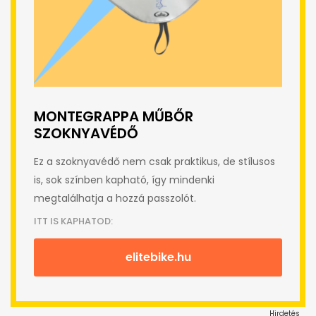
MONTEGRAPPA MŰBŐR
SZOKNYAVÉDŐ
Ez a szoknyavédő nem csak praktikus, de stílusos
is, sok színben kapható, így mindenki
megtalálhatja a hozzá passzolót.
ITT IS KAPHATOD:
elitebike.hu
Hirdetés