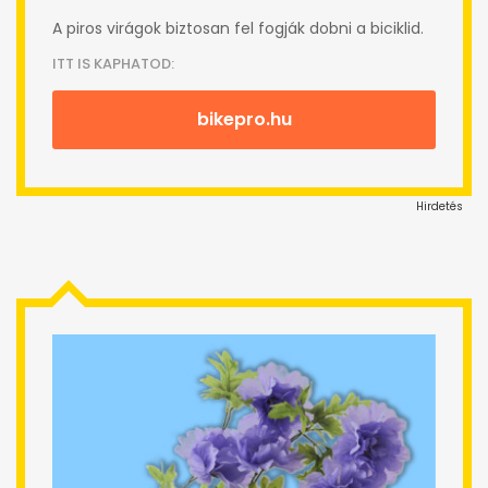
A piros virágok biztosan fel fogják dobni a biciklid.
ITT IS KAPHATOD:
bikepro.hu
Hirdetés