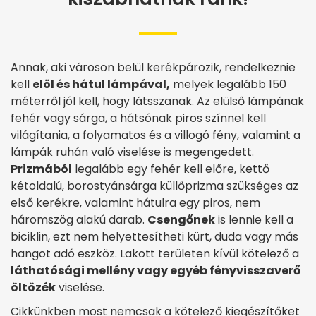
Annak, aki városon belül kerékpározik, rendelkeznie
kell
elöl és hátul lámpával,
melyek legalább 150
méterről jól kell, hogy látsszanak. Az elülső lámpának
fehér vagy sárga, a hátsónak piros színnel kell
világítania, a folyamatos és a villogó fény, valamint a
lámpák ruhán való viselése is megengedett.
Prizmából
legalább egy fehér kell előre, kettő
kétoldalú, borostyánsárga küllőprizma szükséges az
első kerékre, valamint hátulra egy piros, nem
háromszög alakú darab.
Csengőnek
is lennie kell a
biciklin, ezt nem helyettesítheti kürt, duda vagy más
hangot adó eszköz. Lakott területen kívül kötelező a
láthatósági mellény vagy egyéb fényvisszaverő
öltözék
viselése.
Cikkünkben most nemcsak a kötelező kiegészítőket