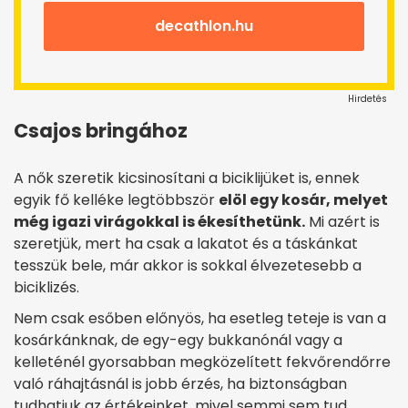
decathlon.hu
Hirdetés
Csajos bringához
A nők szeretik kicsinosítani a biciklijüket is, ennek
egyik fő kelléke legtöbbször
elöl egy kosár, melyet
még igazi virágokkal is ékesíthetünk.
Mi azért is
szeretjük, mert ha csak a lakatot és a táskánkat
tesszük bele, már akkor is sokkal élvezetesebb a
biciklizés.
Nem csak esőben előnyös, ha esetleg teteje is van a
kosárkánknak, de egy-egy bukkanónál vagy a
kelleténél gyorsabban megközelített fekvőrendőrre
való ráhajtásnál is jobb érzés, ha biztonságban
tudhatjuk az értékeinket, mivel semmi sem tud