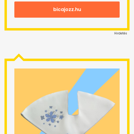
bicajozz.hu
Hirdetés