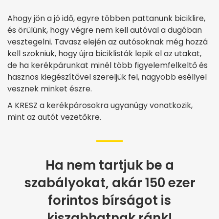
Ahogy jön a jó idő, egyre többen pattanunk biciklire,
és örülünk, hogy végre nem kell autóval a dugóban
vesztegelni. Tavasz elején az autósoknak még hozzá
kell szokniuk, hogy újra biciklisták lepik el az utakat,
de ha kerékpárunkat minél több figyelemfelkeltő és
hasznos kiegészítővel szereljük fel, nagyobb eséllyel
vesznek minket észre.
A KRESZ a kerékpárosokra ugyanúgy vonatkozik,
mint az autót vezetőkre.
Ha nem tartjuk be a
szabályokat, akár 150 ezer
forintos bírságot is
kiszabhatnak ránk!