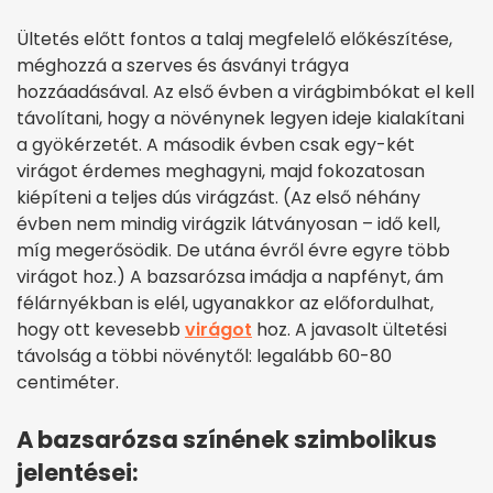
Ültetés előtt fontos a talaj megfelelő előkészítése,
méghozzá a szerves és ásványi trágya
hozzáadásával. Az első évben a virágbimbókat el kell
távolítani, hogy a növénynek legyen ideje kialakítani
a gyökérzetét. A második évben csak egy-két
virágot érdemes meghagyni, majd fokozatosan
kiépíteni a teljes dús virágzást. (Az első néhány
évben nem mindig virágzik látványosan – idő kell,
míg megerősödik. De utána évről évre egyre több
virágot hoz.) A bazsarózsa imádja a napfényt, ám
félárnyékban is elél, ugyanakkor az előfordulhat,
hogy ott kevesebb
virágot
hoz. A javasolt ültetési
távolság a többi növénytől: legalább 60-80
centiméter.
A bazsarózsa színének szimbolikus
jelentései: