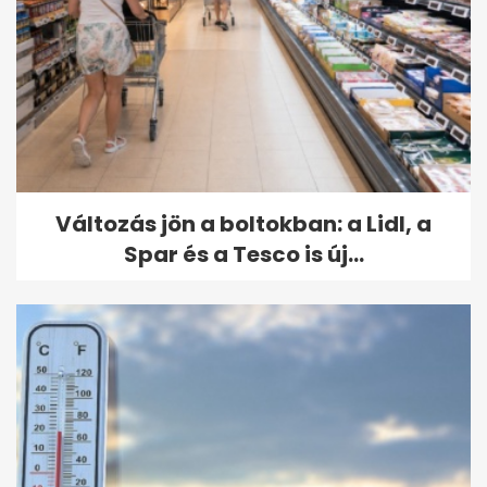
Változás jön a boltokban: a Lidl, a
Spar és a Tesco is új...