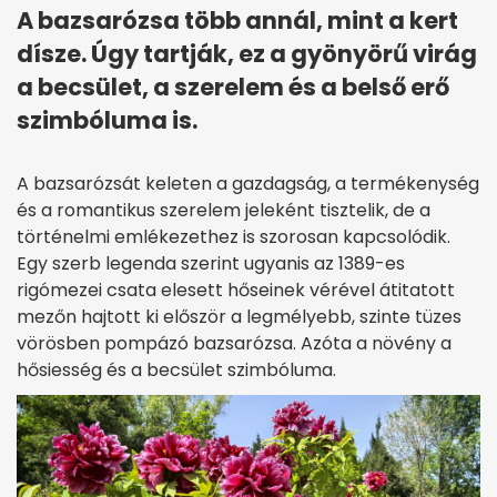
A bazsarózsa több annál, mint a kert
dísze. Úgy tartják, ez a gyönyörű virág
a becsület, a szerelem és a belső erő
szimbóluma is.
A bazsarózsát keleten a gazdagság, a termékenység
és a romantikus szerelem jeleként tisztelik, de a
történelmi emlékezethez is szorosan kapcsolódik.
Egy szerb legenda szerint ugyanis az 1389-es
rigómezei csata elesett hőseinek vérével átitatott
mezőn hajtott ki először a legmélyebb, szinte tüzes
vörösben pompázó bazsarózsa. Azóta a növény a
hősiesség és a becsület szimbóluma.