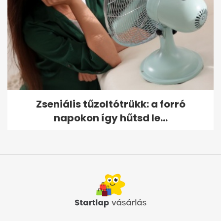
Zseniális tűzoltótrükk: a forró
napokon így hűtsd le...