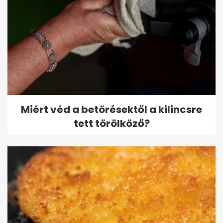
Miért véd a betörésektől a kilincsre
tett törölköző?