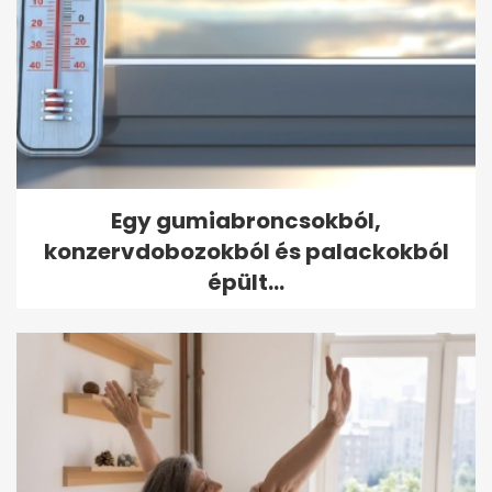
Egy gumiabroncsokból,
konzervdobozokból és palackokból
épült...