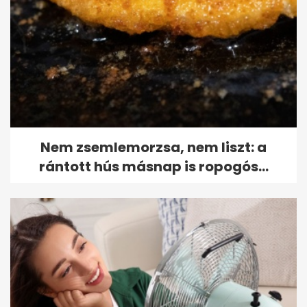
Nem zsemlemorzsa, nem liszt: a
rántott hús másnap is ropogós...