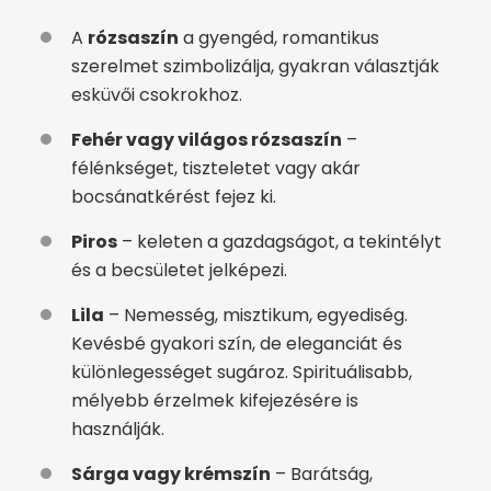
A
rózsaszín
a gyengéd, romantikus
szerelmet szimbolizálja, gyakran választják
esküvői csokrokhoz.
Fehér vagy világos rózsaszín
–
félénkséget, tiszteletet vagy akár
bocsánatkérést fejez ki.
Piros
– keleten a gazdagságot, a tekintélyt
és a becsületet jelképezi.
Lila
– Nemesség, misztikum, egyediség.
Kevésbé gyakori szín, de eleganciát és
különlegességet sugároz. Spirituálisabb,
mélyebb érzelmek kifejezésére is
használják.
Sárga vagy krémszín
– Barátság,