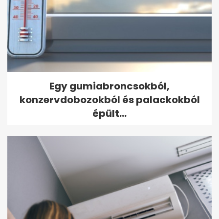
Egy gumiabroncsokból,
konzervdobozokból és palackokból
épült...