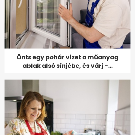
Önts egy pohár vizet a műanyag
ablak alsó sínjébe, és várj -...