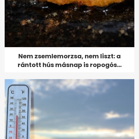
Nem zsemlemorzsa, nem liszt: a
rántott hús másnap is ropogós...