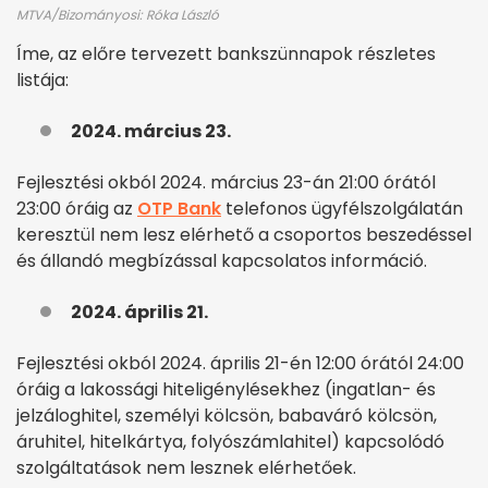
MTVA/Bizományosi: Róka László
Íme, az előre tervezett bankszünnapok részletes
listája:
2024. március 23.
Fejlesztési okból 2024. március 23-án 21:00 órától
23:00 óráig az
OTP Bank
telefonos ügyfélszolgálatán
keresztül nem lesz elérhető a csoportos beszedéssel
és állandó megbízással kapcsolatos információ.
2024. április 21.
Fejlesztési okból 2024. április 21-én 12:00 órától 24:00
óráig a lakossági hiteligénylésekhez (ingatlan- és
jelzáloghitel, személyi kölcsön, babaváró kölcsön,
áruhitel, hitelkártya, folyószámlahitel) kapcsolódó
szolgáltatások nem lesznek elérhetőek.