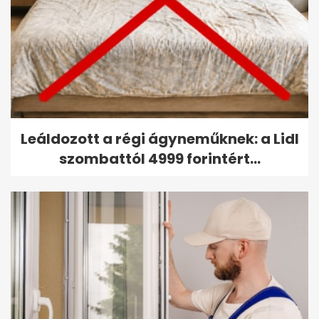
Leáldozott a régi ágyneműknek: a Lidl
szombattól 4999 forintért...