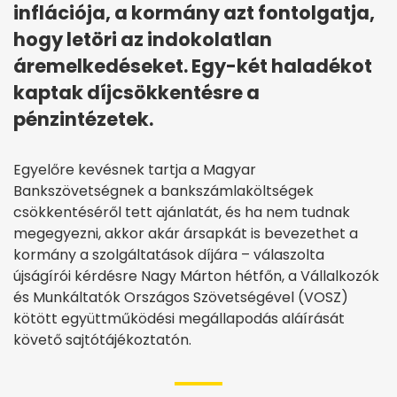
inflációja, a kormány azt fontolgatja,
hogy letöri az indokolatlan
áremelkedéseket. Egy-két haladékot
kaptak díjcsökkentésre a
pénzintézetek.
Egyelőre kevésnek tartja a Magyar
Bankszövetségnek a bankszámlaköltségek
csökkentéséről tett ajánlatát, és ha nem tudnak
megegyezni, akkor akár ársapkát is bevezethet a
kormány a szolgáltatások díjára – válaszolta
újságírói kérdésre Nagy Márton hétfőn, a Vállalkozók
és Munkáltatók Országos Szövetségével (VOSZ)
kötött együttműködési megállapodás aláírását
követő sajtótájékoztatón.