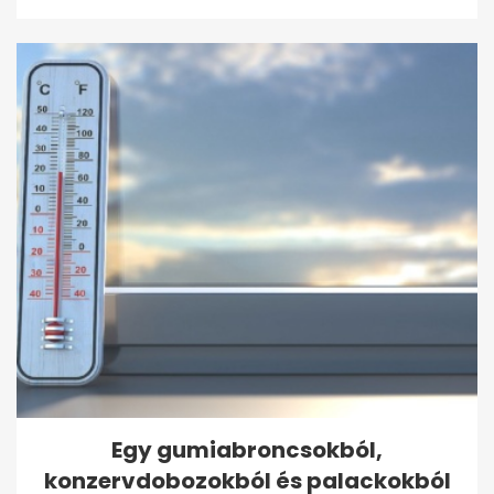
Egy gumiabroncsokból,
konzervdobozokból és palackokból