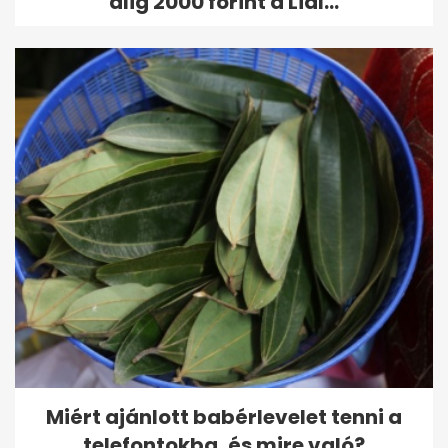
alig 2000 forint a Lidl...
Miért ajánlott babérlevelet tenni a
telefontokba, és mire való?