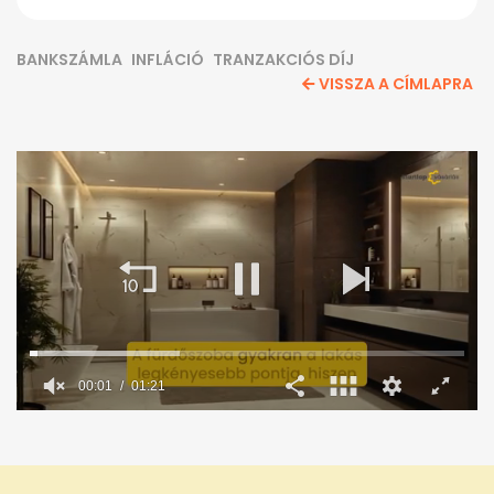
BANKSZÁMLA
INFLÁCIÓ
TRANZAKCIÓS DÍJ
VISSZA A CÍMLAPRA
0
seconds
of
1
minute,