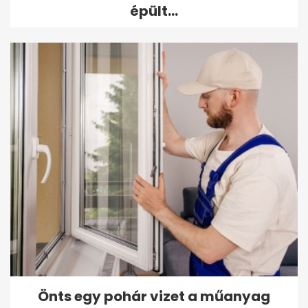
épült...
Önts egy pohár vizet a műanyag