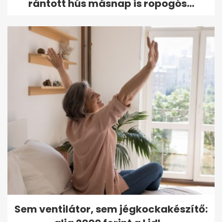
rántott hús másnap is ropogós...
Sem ventilátor, sem jégkockakészítő: