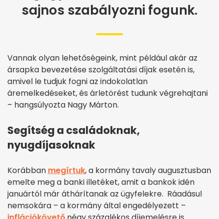
sajnos szabályozni fogunk.
Vannak olyan lehetőségeink, mint például akár az
ársapka bevezetése szolgáltatási díjak esetén is,
amivel le tudjuk fogni az indokolatlan
áremelkedéseket, és árletörést tudunk végrehajtani
– hangsúlyozta Nagy Márton.
Segítség a családoknak,
nyugdíjasoknak
Korábban
megírtuk
, a kormány tavaly augusztusban
emelte meg a banki illetéket, amit a bankok idén
januártól már áthárítanak az ügyfelekre. Ráadásul
nemsokára – a kormány által engedélyezett –
inflációkövető
négy százalékos díjemelésre is