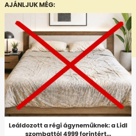
AJÁNLJUK MÉG:
21
seconds
Leáldozott a régi ágyneműknek: a Lidl
szombattól 4999 forintért...