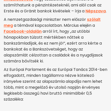
számíthatunk a pénzintézeteknél, ami alól csak az
Erste és a Gránit bankok kivételek – írja a
Népszava
.
A nemzetgazdasági miniszter nem először
szólalt
meg
a témával kapcsolatban. Március elején a
Facebook-oldalán
arról írt, hogy „az utóbbi
hónapokban túlzott mértékben nőttek a
bankszámladíjak, és ez nem jó!”, ezért arra kérte a
bankokat és a Bankszövetséget, hogy az
alapszámlát célzottan a családok és a nyugdíjasok
számára bővítsék ki.
Az Európai Parlament és az Európai Tanács 2014-ben
elfogadott, minden tagállamra nézve kötelező
irányelve szerint az alapszámla alapdíja nem lehet
több, mint a megelőző év utolsó napján érvényes
legkisebb összegű havi bruttó minimálbér 0,5
százaléka: