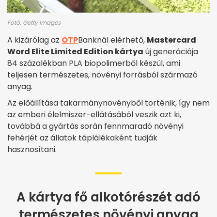
Fotó: Getty Images
A kizárólag az
OTP
Banknál elérhető,
Mastercard
Word Elite Limited Edition kártya
új generációja
84 százalékban PLA biopolimerből készül, ami
teljesen természetes, növényi forrásból származó
anyag.
Az előállítása takarmánynövényből történik, így nem
az emberi élelmiszer-ellátásából veszik azt ki,
továbbá a gyártás során fennmaradó növényi
fehérjét az állatok táplálékaként tudják
hasznosítani.
A kártya fő alkotórészét adó
természetes növényi anyag