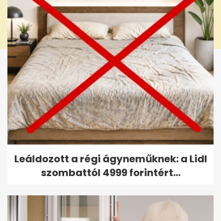
Leáldozott a régi ágyneműknek: a Lidl
szombattól 4999 forintért...