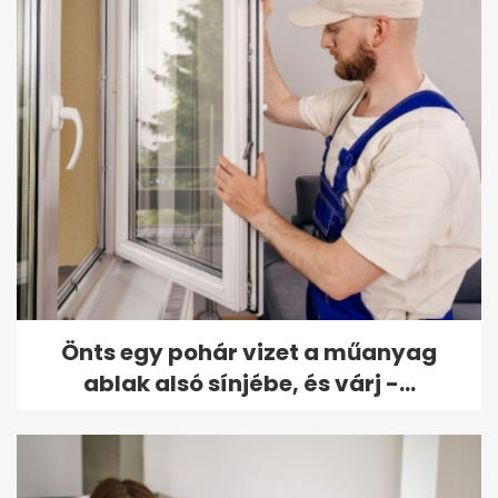
Önts egy pohár vizet a műanyag
ablak alsó sínjébe, és várj -...