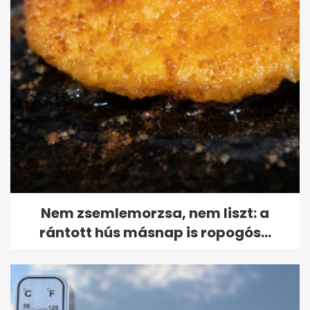
Nem zsemlemorzsa, nem liszt: a
rántott hús másnap is ropogós...