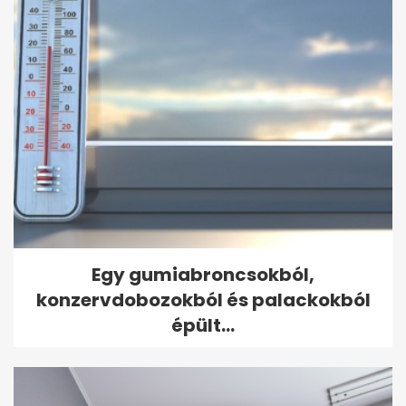
Egy gumiabroncsokból,
konzervdobozokból és palackokból
épült...