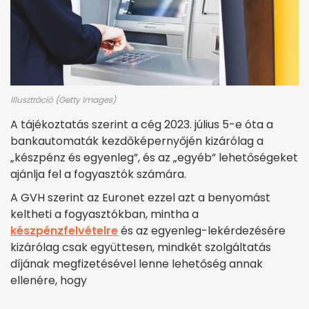
Illusztráció (Getty Images)
A tájékoztatás szerint a cég 2023. július 5-e óta a
bankautomaták kezdőképernyőjén kizárólag a
„készpénz és egyenleg”, és az „egyéb” lehetőségeket
ajánlja fel a fogyasztók számára.
A GVH szerint az Euronet ezzel azt a benyomást
keltheti a fogyasztókban, mintha a
készpénzfelvételre
és az egyenleg-lekérdezésére
kizárólag csak együttesen, mindkét szolgáltatás
díjának megfizetésével lenne lehetőség annak
ellenére, hogy