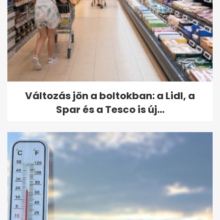
Változás jön a boltokban: a Lidl, a
Spar és a Tesco is új...