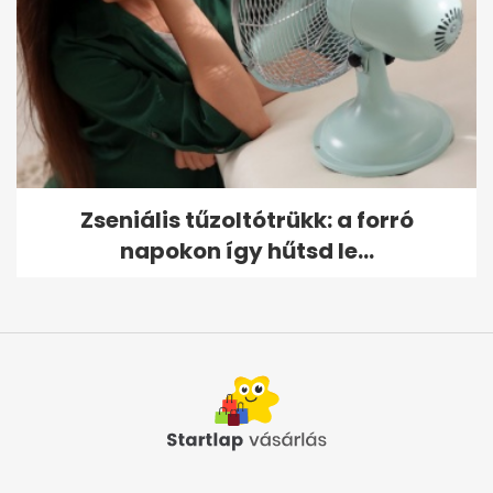
Zseniális tűzoltótrükk: a forró
napokon így hűtsd le...