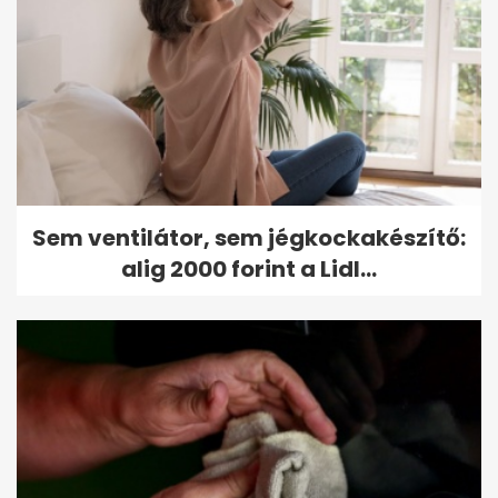
Sem ventilátor, sem jégkockakészítő:
alig 2000 forint a Lidl...