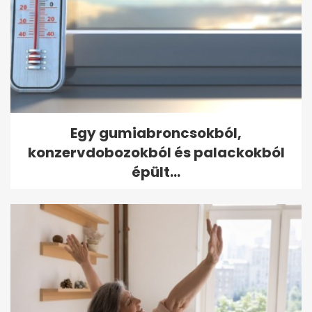
Egy gumiabroncsokból,
konzervdobozokból és palackokból
épült...