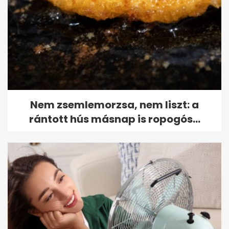
Nem zsemlemorzsa, nem liszt: a
rántott hús másnap is ropogós...