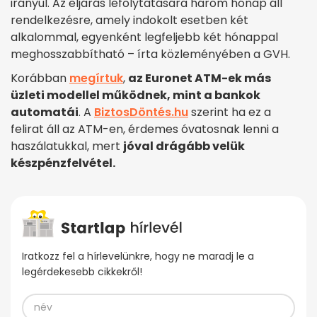
irányul. Az eljárás lefolytatására három hónap áll
rendelkezésre, amely indokolt esetben két
alkalommal, egyenként legfeljebb két hónappal
meghosszabbítható – írta közleményében a GVH.
Korábban
megírtuk
,
az Euronet ATM-ek más
üzleti modellel működnek, mint a bankok
automatái
. A
BiztosDöntés.hu
szerint ha ez a
felirat áll az ATM-en, érdemes óvatosnak lenni a
haszálatukkal, mert
jóval drágább velük
készpénzfelvétel.
Iratkozz fel a hírlevelünkre, hogy ne maradj le a
legérdekesebb cikkekről!