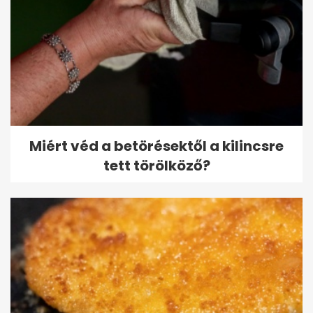
Miért véd a betörésektől a kilincsre
tett törölköző?