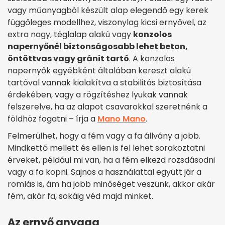
vagy műanyagból készült alap elegendő egy kerek
függőleges modellhez, viszonylag kicsi ernyővel, az
extra nagy, téglalap alakú vagy
konzolos
napernyőnél biztonságosabb lehet beton,
öntöttvas vagy gránit tartó
. A konzolos
napernyők egyébként általában kereszt alakú
tartóval vannak kialakítva a stabilitás biztosítása
érdekében, vagy a rögzítéshez lyukak vannak
felszerelve, ha az alapot csavarokkal szeretnénk a
földhöz fogatni – írja a
Mano Mano
.
Felmerülhet, hogy a fém vagy a fa állvány a jobb.
Mindkettő mellett és ellen is fel lehet sorakoztatni
érveket, például mi van, ha a fém elkezd rozsdásodni
vagy a fa kopni. Sajnos a használattal együtt jár a
romlás is, ám ha jobb minőséget veszünk, akkor akár
fém, akár fa, sokáig véd majd minket.
Az ernyő anyaga