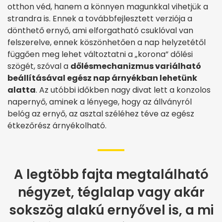
otthon véd, hanem a könnyen magunkkal vihetjük a
strandra is. Ennek a továbbfejlesztett verziója a
dönthető ernyő, ami elforgatható csuklóval van
felszerelve, ennek köszönhetően a nap helyzetétől
függően meg lehet változtatni a „korona” dőlési
szögét, szóval a
dőlésmechanizmus variálható
beállításával egész nap árnyékban lehetünk
alatta
. Az utóbbi időkben nagy divat lett a konzolos
napernyő, aminek a lényege, hogy az állványról
belóg az ernyő, az asztal széléhez téve az egész
étkezőrész árnyékolható.
A legtöbb fajta megtalálható
négyzet, téglalap vagy akár
sokszög alakú ernyővel is, a mi