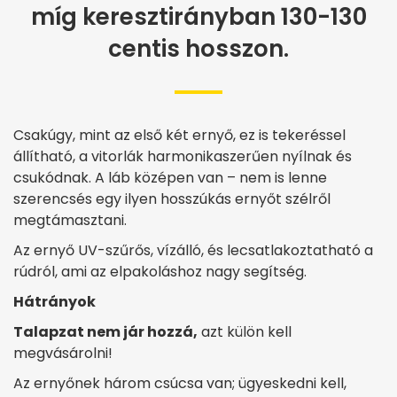
míg keresztirányban 130-130
centis hosszon.
Csakúgy, mint az első két ernyő, ez is tekeréssel
állítható, a vitorlák harmonikaszerűen nyílnak és
csukódnak. A láb középen van – nem is lenne
szerencsés egy ilyen hosszúkás ernyőt szélről
megtámasztani.
Az ernyő UV-szűrős, vízálló, és lecsatlakoztatható a
rúdról, ami az elpakoláshoz nagy segítség.
Hátrányok
Talapzat nem jár hozzá,
azt külön kell
megvásárolni!
Az ernyőnek három csúcsa van; ügyeskedni kell,