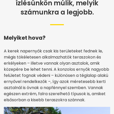
ízlésünkön múlik, melyik
számunkra a legjobb.
Melyiket hova?
A kerek napernyők csak kis területeket fednek le,
mégis tökéletesen alkalmazhatók teraszokon és
erkélyeken – illetve vannak olyan asztalok, amik
közepére be lehet tenni. A konzolos ernyők nagyobb
felületet fognak védeni – különösen a téglalap alakú
ernyővel rendelkezők –, így azok méretesebb kerti
asztalnál is óvnak a napfénnyel szemben. Vannak
egészen extrém, falra szerelhető típusok is, amiket
elsősorban a kisebb teraszokra szánnak.