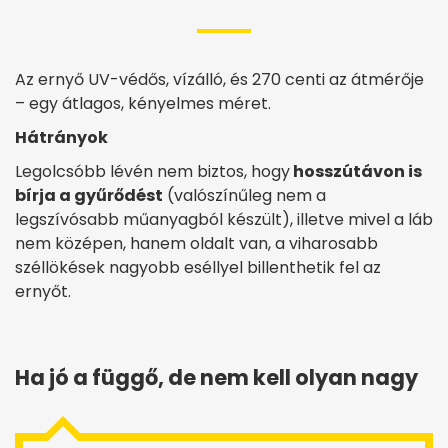
Az ernyő UV-védős, vízálló, és 270 centi az átmérője
– egy átlagos, kényelmes méret.
Hátrányok
Legolcsóbb lévén nem biztos, hogy
hosszútávon is
bírja a gyűrődést
(valószínűleg nem a
legszívósabb műanyagból készült), illetve mivel a láb
nem középen, hanem oldalt van, a viharosabb
széllökések nagyobb eséllyel billenthetik fel az
ernyőt.
Ha jó a függő, de nem kell olyan nagy