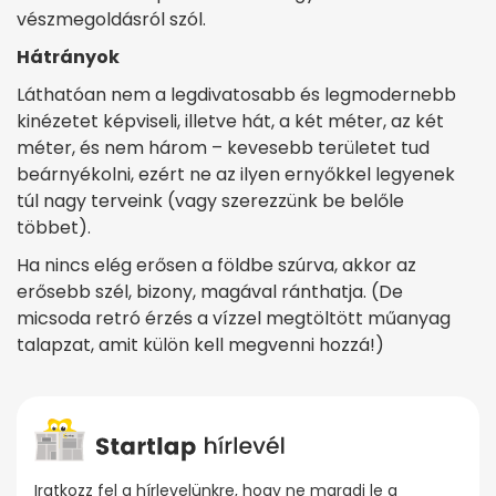
vészmegoldásról szól.
Hátrányok
Láthatóan nem a legdivatosabb és legmodernebb
kinézetet képviseli, illetve hát, a két méter, az két
méter, és nem három – kevesebb területet tud
beárnyékolni, ezért ne az ilyen ernyőkkel legyenek
túl nagy terveink (vagy szerezzünk be belőle
többet).
Ha nincs elég erősen a földbe szúrva, akkor az
erősebb szél, bizony, magával ránthatja. (De
micsoda retró érzés a vízzel megtöltött műanyag
talapzat, amit külön kell megvenni hozzá!)
Iratkozz fel a hírlevelünkre, hogy ne maradj le a