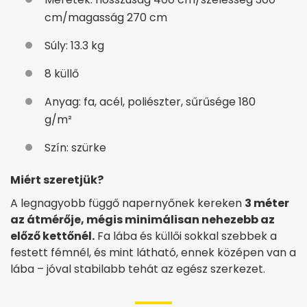
cm/magasság 270 cm
Súly: 13.3 kg
8 küllő
Anyag: fa, acél, poliészter, sűrűsége 180
g/m²
Szín: szürke
Miért szeretjük?
A legnagyobb függő napernyőnek kereken
3 méter
az átmérője, mégis minimálisan nehezebb az
előző kettőnél.
Fa lába és küllői sokkal szebbek a
festett fémnél, és mint látható, ennek középen van a
lába – jóval stabilabb tehát az egész szerkezet.