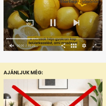
00:02
01:21
0
seconds
of
1
minute,
AJÁNLJUK MÉG:
21
seconds