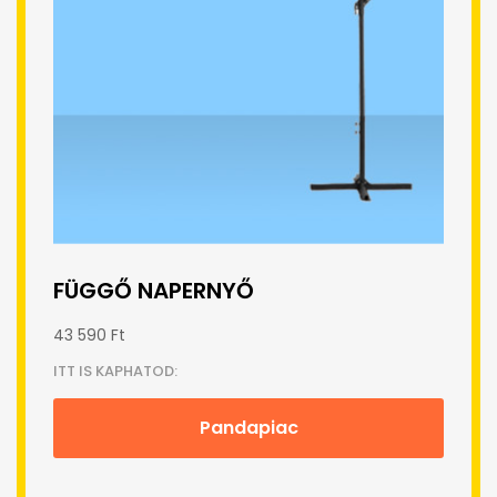
FÜGGŐ NAPERNYŐ
43 590 Ft
ITT IS KAPHATOD:
Pandapiac