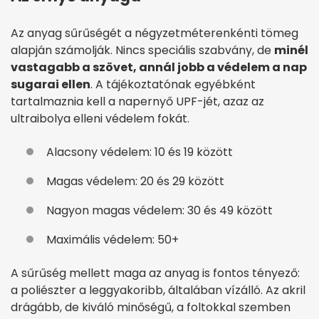
Az anyag sűrűségét a négyzetméterenkénti tömeg
alapján számolják. Nincs speciális szabvány, de
minél
vastagabb a szövet, annál jobb a védelem a nap
sugarai ellen
. A tájékoztatónak egyébként
tartalmaznia kell a napernyő UPF-jét, azaz az
ultraibolya elleni védelem fokát.
Alacsony védelem: 10 és 19 között
Magas védelem: 20 és 29 között
Nagyon magas védelem: 30 és 49 között
Maximális védelem: 50+
A sűrűség mellett maga az anyag is fontos tényező:
a poliészter a leggyakoribb, általában vízálló. Az akril
drágább, de kiváló minőségű, a foltokkal szemben