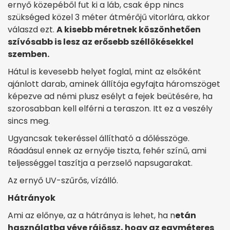
ernyő közepéből fut ki a láb, csak épp nincs
szükséged közel 3 méter átmérőjű vitorlára, akkor
válaszd ezt.
A kisebb méretnek köszönhetően
szívósabb is lesz az erősebb széllökésekkel
szemben.
Hátul is kevesebb helyet foglal, mint az elsőként
ajánlott darab, aminek állítója egyfajta háromszöget
képezve ad némi plusz esélyt a fejek beütésére, ha
szorosabban kell elférni a teraszon. Itt ez a veszély
sincs meg.
Ugyancsak tekeréssel állítható a dőlésszöge.
Ráadásul ennek az ernyője tiszta, fehér színű, ami
teljességgel taszítja a perzselő napsugarakat.
Az ernyő UV-szűrős, vízálló.
Hátrányok
Ami az előnye, az a hátránya is lehet, ha n
etán
használatba véve rájössz, hogy az egyméteres