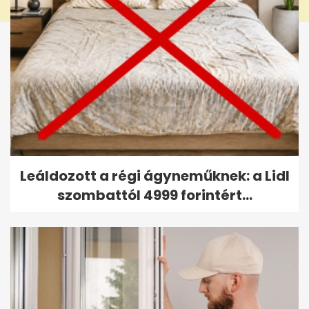
Leáldozott a régi ágyneműknek: a Lidl
szombattól 4999 forintért...