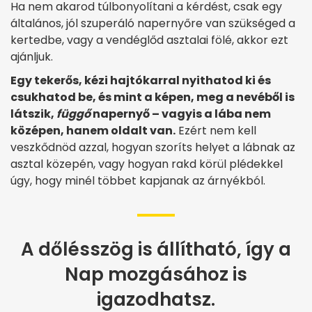
Ha nem akarod túlbonyolítani a kérdést, csak egy
általános, jól szuperáló napernyőre van szükséged a
kertedbe, vagy a vendéglőd asztalai fölé, akkor ezt
ajánljuk.
Egy tekerős, kézi hajtókarral nyithatod ki és
csukhatod be, és mint a képen, meg a nevéből is
látszik,
függő
napernyő – vagyis a lába nem
középen, hanem oldalt van.
Ezért nem kell
veszkődnöd azzal, hogyan szoríts helyet a lábnak az
asztal közepén, vagy hogyan rakd körül plédekkel
úgy, hogy minél többet kapjanak az árnyékból.
A dőlésszög is állítható, így a
Nap mozgásához is
igazodhatsz.