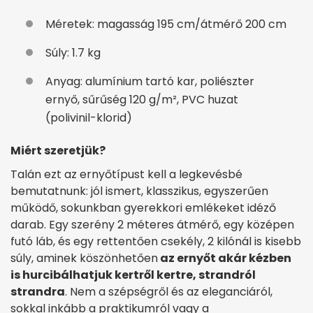
Méretek: magasság 195 cm/átmérő 200 cm
Súly: 1.7 kg
Anyag: alumínium tartó kar, poliészter
ernyő, sűrűség 120 g/m², PVC huzat
(polivinil-klorid)
Miért szeretjük?
Talán ezt az ernyőtípust kell a legkevésbé
bemutatnunk: jól ismert, klasszikus, egyszerűen
működő, sokunkban gyerekkori emlékeket idéző
darab. Egy szerény 2 méteres átmérő, egy középen
futó láb, és egy rettentően csekély, 2 kilónál is kisebb
súly, aminek köszönhetően
az ernyőt akár kézben
is hurcibálhatjuk kertről kertre, strandról
strandra
. Nem a szépségről és az eleganciáról,
sokkal inkább a praktikumról vagy a