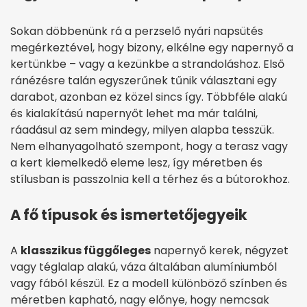
Sokan döbbenünk rá a perzselő nyári napsütés
megérkeztével, hogy bizony, elkélne egy napernyő a
kertünkbe – vagy a kezünkbe a strandoláshoz. Első
ránézésre talán egyszerűnek tűnik választani egy
darabot, azonban ez közel sincs így. Többféle alakú
és kialakítású napernyőt lehet ma már találni,
ráadásul az sem mindegy, milyen alapba tesszük.
Nem elhanyagolható szempont, hogy a terasz vagy
a kert kiemelkedő eleme lesz, így méretben és
stílusban is passzolnia kell a térhez és a bútorokhoz.
A fő típusok és ismertetőjegyeik
A
klasszikus függőleges
napernyő kerek, négyzet
vagy téglalap alakú, váza általában alumíniumból
vagy fából készül. Ez a modell különböző színben és
méretben kapható, nagy előnye, hogy nemcsak