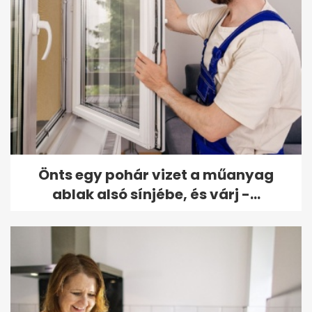
Önts egy pohár vizet a műanyag
ablak alsó sínjébe, és várj -...