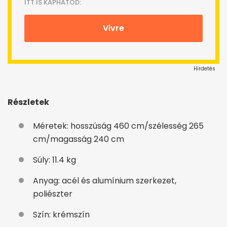
ITT IS KAPHATOD:
Vivre
Hirdetés
Részletek
Méretek: hosszúság 460 cm/szélesség 265
cm/magasság 240 cm
Súly: 11.4 kg
Anyag: acél és alumínium szerkezet,
poliészter
Szín: krémszín