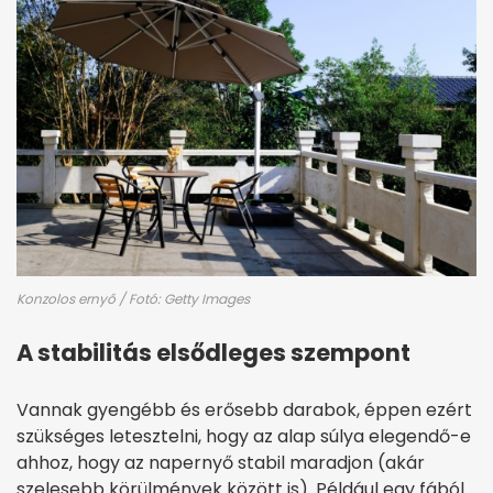
Konzolos ernyő / Fotó: Getty Images
A stabilitás elsődleges szempont
Vannak gyengébb és erősebb darabok, éppen ezért
szükséges letesztelni, hogy az alap súlya elegendő-e
ahhoz, hogy az napernyő stabil maradjon (akár
szelesebb körülmények között is). Például egy fából