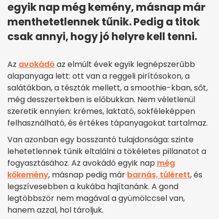
egyik nap még kemény, másnap már
menthetetlennek tűnik. Pedig a titok
csak annyi, hogy jó helyre kell tenni.
Az
avokádó
az elmúlt évek egyik legnépszerűbb
alapanyaga lett: ott van a reggeli pirítósokon, a
salátákban, a tészták mellett, a smoothie-kban, sőt,
még desszertekben is előbukkan. Nem véletlenül
szeretik ennyien: krémes, laktató, sokféleképpen
felhasználható, és értékes tápanyagokat tartalmaz.
Van azonban egy bosszantó tulajdonsága: szinte
lehetetlennek tűnik eltalálni a tökéletes pillanatot a
fogyasztásához. Az avokádó egyik nap
még
kőkemény
, másnap pedig már
barnás, túlérett
, és
legszívesebben a kukába hajítanánk. A gond
legtöbbször nem magával a gyümölccsel van,
hanem azzal, hol tároljuk.