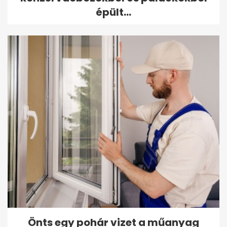
épült...
Önts egy pohár vizet a műanyag