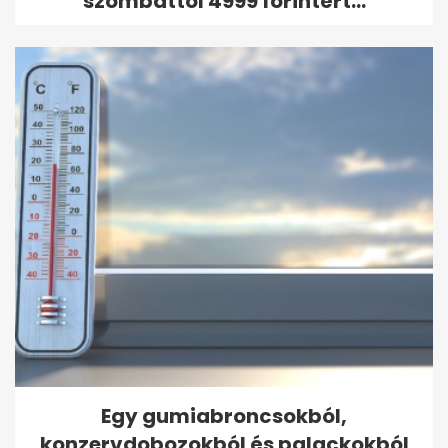
szombattól 4999 forintért...
Egy gumiabroncsokból,
konzervdobozokból és palackokból