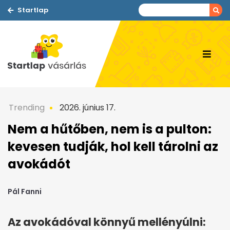
Startlap
Trending
2026. június 17.
Nem a hűtőben, nem is a pulton:
kevesen tudják, hol kell tárolni az
avokádót
Pál Fanni
Az avokádóval könnyű mellényúlni: