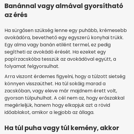
Banánnal vagy almával gyorsítható
az érés
Ha sürgősen szükség lenne egy puhább, krémesebb
avokádóra, bevethető egy egyszerű konyhai trükk.
Egy alma vagy banán etilént termel, ez pedig
segítheti az avokádó érését. Ha ezeket egy
papírzacskóba tesszük az avokádóval együtt, a
folyamat felgyorsulhat.
Arra viszont érdemes figyelni, hogy a túlzott sietség
könnyen visszaüthet. Ha túl sokáig marad a
zacskóban, vagy eleve már majdnem érett volt,
gyorsan túlpuhulhat. A cél nem az, hogy erőszakkal
megérleljük, hanem hogy elkapjuk azt a rövid
időablakot, amikor a legjobb az állaga.
Ha túl puha vagy túl kemény, akkor