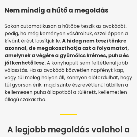
Nem mindig a hűtő a megoldás
Sokan automatikusan a hűtőbe teszik az avokádót,
pedig, ha még keményen vásároltuk, ezzel éppen a
kívánt érést lassítjuk le.
A hideg nem teszi tönkre
azonnal, de megakaszthatja azt a folyamatot,
amelynek a végére a gyümölcs krémes, puha és
jól kenhető lesz.
A konyhapult sem feltétlenül jobb
választás. Ha az avokádó közvetlen napfényt kap,
vagy túl meleg helyen áll, könnyen előfordulhat, hogy
túl gyorsan érik, majd szinte észrevétlenül átbillen a
kellemesen puha állapotból a túlérett, kellemetlen
állagú szakaszba.
A legjobb megoldás valahol a