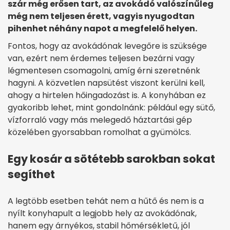
szár még erősen tart, az avokádó valószínűleg
még nem teljesen érett, vagyis nyugodtan
pihenhet néhány napot a megfelelő helyen.
Fontos, hogy az avokádónak levegőre is szüksége
van, ezért nem érdemes teljesen bezárni vagy
légmentesen csomagolni, amíg érni szeretnénk
hagyni. A közvetlen napsütést viszont kerülni kell,
ahogy a hirtelen hőingadozást is. A konyhában ez
gyakoribb lehet, mint gondolnánk: például egy sütő,
vízforraló vagy más melegedő háztartási gép
közelében gyorsabban romolhat a gyümölcs.
Egy kosár a sötétebb sarokban sokat
segíthet
A legtöbb esetben tehát nem a hűtő és nem is a
nyílt konyhapult a legjobb hely az avokádónak,
hanem egy árnyékos, stabil hőmérsékletű, jól