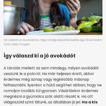
Ha túlérett az avokádónk, még mindig készülhet belőle egy finom krém.
Fotó: Getty Images
Így válaszd ki a jó avokádót
A tárolás mellett az sem mindegy, milyen avokádót
veszünk le a polcról. Ha már teljesen érett, akkor
érdemes még aznap vagy legkésőbb másnap
felhasználni. Ilyenkor a hűtő segíthet abban, hogy ne
romoljon tovább túl gyorsan. Vásárláskor érdemes
megnézni a gyümölcs szár alatti részét is. Ha ott
világoszöld színt látunk, az általában jó jel.
Ha a kis