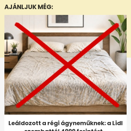
minute,
AJÁNLJUK MÉG:
36
seconds
Leáldozott a régi ágyneműknek: a Lidl