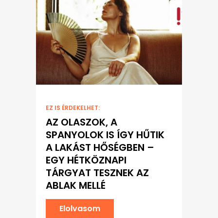
EZ IS ÉRDEKELHET:
AZ OLASZOK, A
SPANYOLOK IS ÍGY HŰTIK
A LAKÁST HŐSÉGBEN –
EGY HÉTKÖZNAPI
TÁRGYAT TESZNEK AZ
ABLAK MELLÉ
Elolvasom