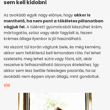
sem kell kidobni
Az avokádó egyik nagy előnye, hogy
akkor is
menthető, ha nem pont a tökéletes pillanatban
vágjuk fel.
A túlérett gyümölcsből készülhet krém,
mártogatós, szósz vagy akár fagylalt is, hiszen
krémes állaga ilyenkor is jól használható.
Ha viszont túl korán vágtunk bele, és még kemény,
akkor sem feltétlenül kell lemondani róla. Fel lehet
szeletelni, meg lehet sütni vagy főzni, sőt, akár
reszelve is felhasználható bizonyos ételekhez. Így
akkor sem lesz belőle felesleges pazarlás, ha az
avokádó nem éppen olyan állagú, mint gondoltuk.
via