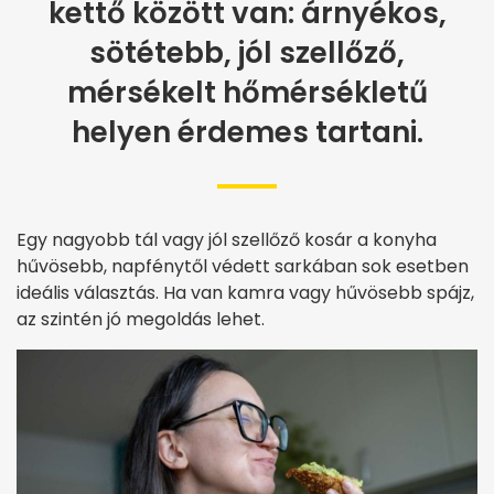
kettő között van: árnyékos,
sötétebb, jól szellőző,
mérsékelt hőmérsékletű
helyen érdemes tartani.
Egy nagyobb tál vagy jól szellőző kosár a konyha
hűvösebb, napfénytől védett sarkában sok esetben
ideális választás. Ha van kamra vagy hűvösebb spájz,
az szintén jó megoldás lehet.