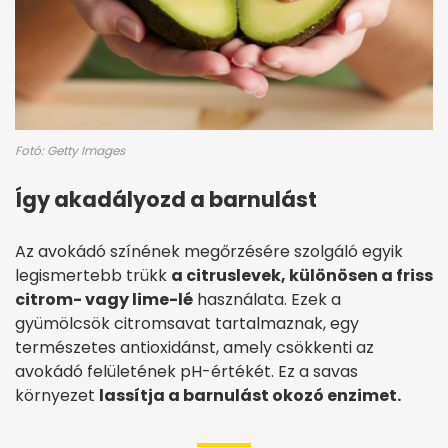
Fotó: Getty Images
Így akadályozd a barnulást
Az avokádó színének megőrzésére szolgáló egyik
legismertebb trükk
a citruslevek, különösen a friss
citrom- vagy lime-lé
használata. Ezek a
gyümölcsök citromsavat tartalmaznak, egy
természetes antioxidánst, amely csökkenti az
avokádó felületének pH-értékét. Ez a savas
környezet
lassítja a barnulást okozó enzimet.