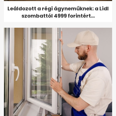
Leáldozott a régi ágyneműknek: a Lidl
szombattól 4999 forintért...