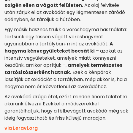
oxigén ellen a vágott felületen.
Az olaj felvitele
után zárjuk el az avokádót egy légmentesen záródó
edényben, és tároljuk a hűtőben.
Egy másik hasznos trükk a vöröshagyma használata:
tartsunk egy frissen vágott vöröshagymát
ugyanabban a tartályban, mint az avokádót.
A
hagyma kénvegyületeket bocsát ki
– azokat az
intenzív vegyületeket, amelyek miatt könnyezni
kezdünk, amikor aprítjuk –,
amelyek természetes
tartósítószerként hatnak.
Ezek a kénpárok
lassítják az oxidációt a tartályban, még akkor is, ha a
hagyma nem ér közvetlenül az avokádóhoz.
Az avokádó drága étel, ezért minden finom falatot ki
akarunk élvezni. Ezekkel a módszerekkel
garantálhatjuk, hogy a félbevágott avokádó még sok
ideig fogyasztható és friss külsejű maradjon.
via Leravi.org