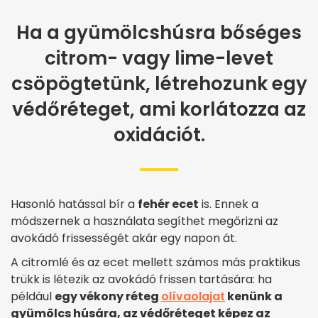
Ha a gyümölcshúsra bőséges
citrom- vagy lime-levet
csöpögtetünk, létrehozunk egy
védőréteget, ami korlátozza az
oxidációt.
Hasonló hatással bír a
fehér ecet
is. Ennek a
módszernek a használata segíthet megőrizni az
avokádó frissességét akár egy napon át.
A citromlé és az ecet mellett számos más praktikus
trükk is létezik az avokádó frissen tartására: ha
például
egy vékony réteg
olívaolajat
kenünk a
gyümölcs húsára, az védőréteget képez az