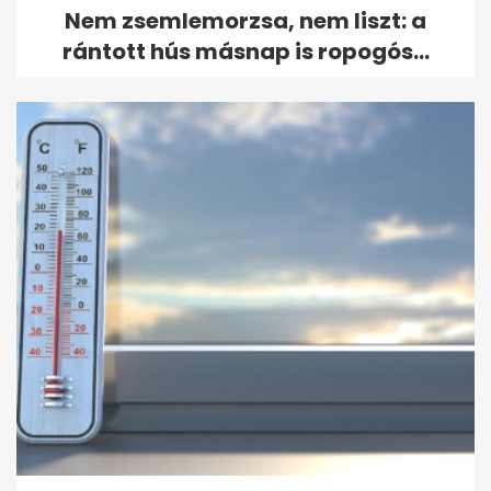
Nem zsemlemorzsa, nem liszt: a
rántott hús másnap is ropogós...