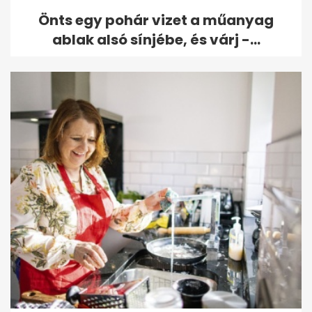
Önts egy pohár vizet a műanyag
ablak alsó sínjébe, és várj -...