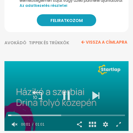
elérhetőségeimen saját vagy üzleti partnerei ajánlatával.
Az adatkezelés részletei
VISSZA A CÍMLAPRA
AVOKÁDÓ
TIPPEK ÉS TRÜKKÖK
00:02
01:01
0