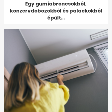
Egy gumiabroncsokból,
konzervdobozokból és palackokból
épült...