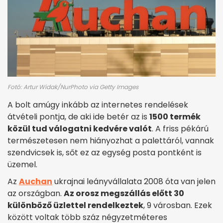
Fotó: Artur Widak/NurPhoto via Getty Images
A bolt amúgy inkább az internetes rendelések
átvételi pontja, de aki ide betér az is
1500 termék
közül tud válogatni kedvére valót
. A friss pékárú
természetesen nem hiányozhat a palettáról, vannak
szendvicsek is, sőt ez az egység posta pontként is
üzemel.
Az
Auchan
ukrajnai leányvállalata 2008 óta van jelen
az országban.
Az orosz megszállás előtt 30
különböző üzlettel rendelkeztek
, 9 városban. Ezek
között voltak több száz négyzetméteres