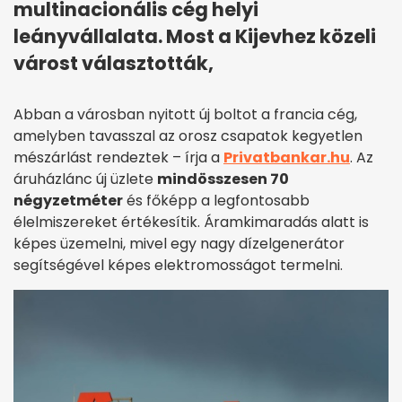
multinacionális cég helyi
leányvállalata. Most a Kijevhez közeli
várost választották,
Abban a városban nyitott új boltot a francia cég,
amelyben tavasszal az orosz csapatok kegyetlen
mészárlást rendeztek – írja a
Privatbankar.hu
. Az
áruházlánc új üzlete
mindösszesen 70
négyzetméter
és főképp a legfontosabb
élelmiszereket értékesítik. Áramkimaradás alatt is
képes üzemelni, mivel egy nagy dízelgenerátor
segítségével képes elektromosságot termelni.