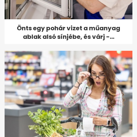
Önts egy pohár vizet a műanyag
ablak alsó sínjébe, és várj -...