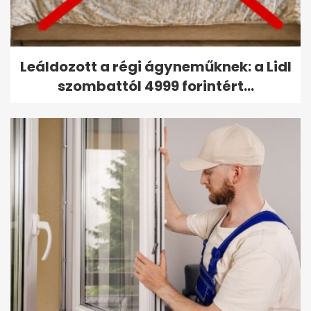
Leáldozott a régi ágyneműknek: a Lidl
szombattól 4999 forintért...