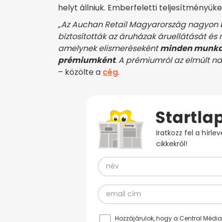
helyt állniuk. Emberfeletti teljesítményük
„Az Auchan Retail Magyarország nagyon bü
biztosították az áruházak áruellátását és
amelynek elismeréseként
minden munkav
prémiumként
. A prémiumról az elmúlt n
– közölte a
cég
.
Iratkozz fel a hírl
cikkekről!
Hozzájárulok, hogy a Central Médiacs