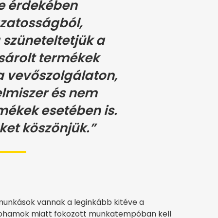
e érdekében
zatosságból,
szüneteltetjük a
sárolt termékek
a vevőszolgálaton,
elmiszer és nem
mékek esetében is.
et köszönjük.”
 munkások vannak a leginkább kitéve a
i rohamok miatt fokozott munkatempóban kell