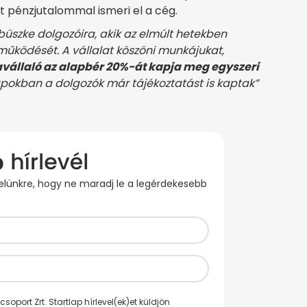
et pénzjutalommal ismeri el a cég.
szke dolgozóira, akik az elmúlt hetekben
 működését. A vállalat köszöni munkájukat,
állaló az alapbér 20%-át kapja meg egyszeri
apokban a dolgozók már tájékoztatást is kaptak”
evelünkre, hogy ne maradj le a legérdekesebb
oport Zrt. Startlap hírlevel(ek)et küldjön