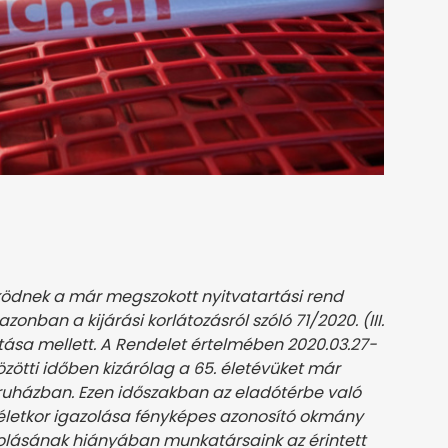
ködnek a már megszokott nyitvatartási rend
 azonban a kijárási korlátozásról szóló 71/2020. (III.
tása mellett. A Rendelet értelmében 2020.03.27-
közötti időben kizárólag a 65. életévüket már
áruházban. Ezen időszakban az eladótérbe való
életkor igazolása fényképes azonosító okmány
zolásának hiányában munkatársaink az érintett