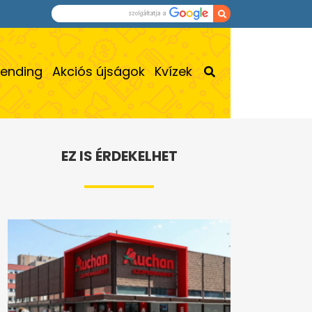
rending
Akciós újságok
Kvízek
EZ IS ÉRDEKELHET