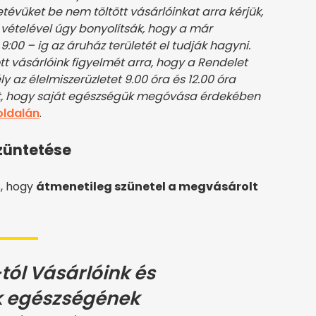
évüket be nem töltött vásárlóinkat arra kérjük,
 vételével úgy bonyolítsák, hogy a már
:00 – ig az áruház területét el tudják hagyni.
ött vásárlóink figyelmét arra, hogy a Rendelet
y az élelmiszerüzletet 9.00 óra és 12.00 óra
ket, hogy saját egészségük megóvása érdekében
oldalán
.
züntetése
s, hogy
átmenetileg szünetel a megvásárolt
tól Vásárlóink és
k egészségének