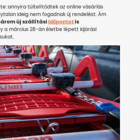
e: annyira túltelítődtek az online vásárlás
nytalan ideig nem fogadnak új rendelést. Ám
árom új szállítási
időpontot
is
gy a március 28-án életbe lépett kijárási
sukat.