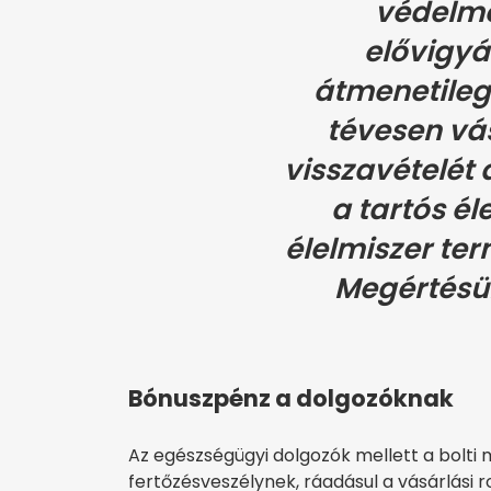
védelm
elővigyá
átmenetileg 
tévesen vá
visszavételét 
a tartós él
élelmiszer ter
Megértésük
Bónuszpénz a dolgozóknak
Az egészségügyi dolgozók mellett a bolti
fertőzésveszélynek, ráadásul a vásárlás