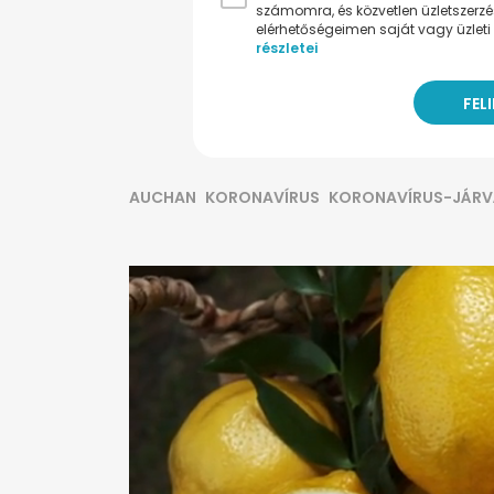
számomra, és közvetlen üzletszerz
elérhetőségeimen saját vagy üzleti 
részletei
AUCHAN
KORONAVÍRUS
KORONAVÍRUS-JÁRV