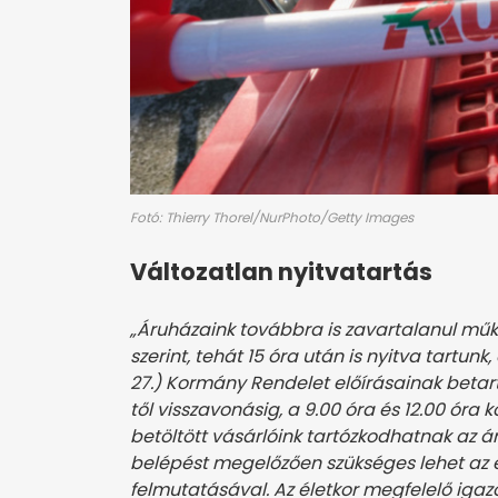
Fotó: Thierry Thorel/NurPhoto/Getty Images
Változatlan nyitvatartás
„Áruházaink továbbra is zavartalanul mű
szerint, tehát 15 óra után is nyitva tartunk,
27.) Kormány Rendelet előírásainak betar
től visszavonásig, a 9.00 óra és 12.00 óra 
betöltött vásárlóink tartózkodhatnak az 
belépést megelőzően szükséges lehet az 
felmutatásával. Az életkor megfelelő iga