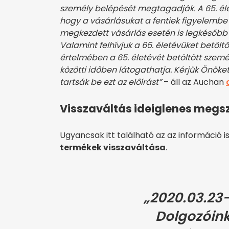
személy belépését megtagadják. A 65. élet
hogy a vásárlásukat a fentiek figyelembe
megkezdett vásárlás esetén is legkésőbb 9
Valamint felhívjuk a 65. életévüket betölt
értelmében a 65. életévét betöltött személ
közötti időben látogathatja. Kérjük Önö
tartsák be ezt az előírást”
– áll az Auchan
Visszaváltás ideiglenes megs
Ugyancsak itt található az az információ i
termékek visszaváltása
.
„2020.03.23-
Dolgozóin