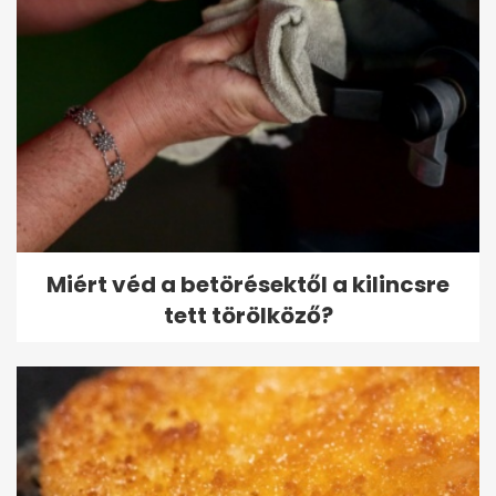
Miért véd a betörésektől a kilincsre
tett törölköző?