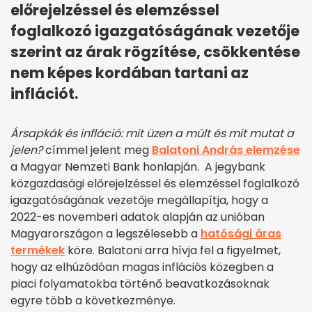
előrejelzéssel és elemzéssel
foglalkozó igazgatóságának vezetője
szerint az árak rögzítése, csökkentése
nem képes kordában tartani az
inflációt.
Ársapkák és infláció: mit üzen a múlt és mit mutat a
jelen?
címmel jelent meg
Balatoni András elemzése
a Magyar Nemzeti Bank honlapján. A jegybank
közgazdasági előrejelzéssel és elemzéssel foglalkozó
igazgatóságának vezetője megállapítja, hogy a
2022-es novemberi adatok alapján az unióban
Magyarországon a legszélesebb a
hatósági áras
termékek
köre. Balatoni arra hívja fel a figyelmet,
hogy az elhúzódóan magas inflációs közegben a
piaci folyamatokba történő beavatkozásoknak
egyre több a következménye.