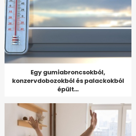
Egy gumiabroncsokból,
konzervdobozokból és palackokból
épült...