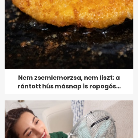
Nem zsemlemorzsa, nem liszt: a
rántott hús másnap is ropogós...