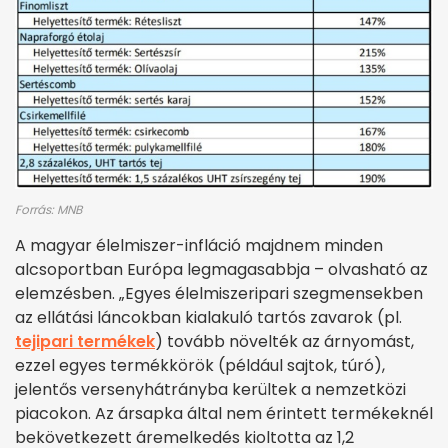
Forrás: MNB
A magyar élelmiszer-infláció majdnem minden
alcsoportban Európa legmagasabbja – olvasható az
elemzésben. „Egyes élelmiszeripari szegmensekben
az ellátási láncokban kialakuló tartós zavarok (pl.
tejipari termékek
) tovább növelték az árnyomást,
ezzel egyes termékkörök (például sajtok, túró),
jelentős versenyhátrányba kerültek a nemzetközi
piacokon. Az ársapka által nem érintett termékeknél
bekövetkezett áremelkedés kioltotta az 1,2