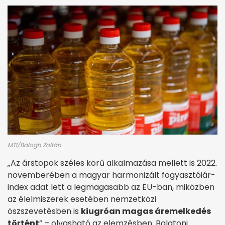
MTI/Balogh Zoltán
„Az árstopok széles körű alkalmazása mellett is 2022.
novemberében a magyar harmonizált fogyasztóiár-
index adat lett a legmagasabb az EU-ban, miközben
az élelmiszerek esetében nemzetközi
öszszevetésben is
kiugróan magas áremelkedés
történt
” – olvasható az elemzésben. Balatoni