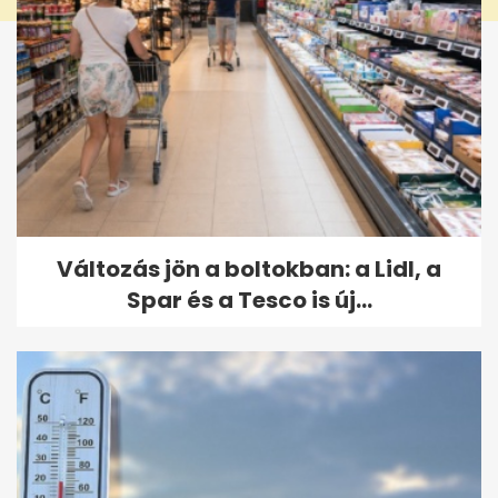
Változás jön a boltokban: a Lidl, a
Spar és a Tesco is új...