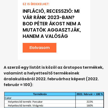
EZ IS ÉRDEKELHET:
INFLÁCIÓ, RECESSZIÓ: MI
VÁR RÁNK 2023-BAN?
BOD PÉTER ÁKOST NEM A
MUTATÓK AGGASZTJÁK,
HANEM A VALÓSÁG
Elolvasom
A szerző egy listát is közöl az árstopos termékek,
valamint a helyettesítő termékeinek
áralakulásáról 2022. februárhoz képest (2022.
február = 100):