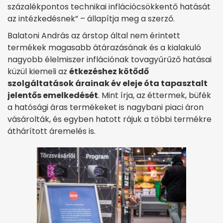
százalékpontos technikai inflációcsökkentő hatását
az intézkedésnek” – állapítja meg a szerző.
Balatoni András az árstop által nem érintett
termékek magasabb átárazásának és a kialakuló
nagyobb élelmiszer inflációnak tovagyűrűző hatásai
küzül kiemeli az
étkezéshez kötődő
szolgáltatások árainak év eleje óta tapasztalt
jelentős emelkedését
. Mint írja, az éttermek, büfék
a hatósági áras termékeket is nagybani piaci áron
vásárolták, és egyben hatott rájuk a többi termékre
áthárított áremelés is.