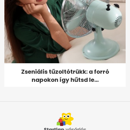
Zseniális tűzoltótrükk: a forró
napokon így hűtsd le...