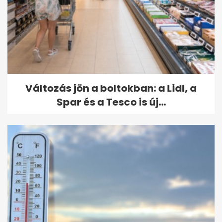
Változás jön a boltokban: a Lidl, a
Spar és a Tesco is új...