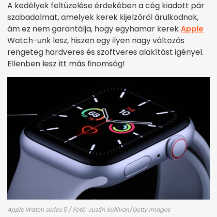
A kedélyek feltüzelése érdekében a cég kiadott pár
szabadalmat, amelyek kerek kijelzőről árulkodnak,
ám ez nem garantálja, hogy egyhamar kerek
Apple
Watch-unk lesz, hiszen egy ilyen nagy változás
rengeteg hardveres és szoftveres alakítást igényel.
Ellenben lesz itt más finomság!
Apple Watch series 5 / Fotó: Justin Sullivan/Getty Images