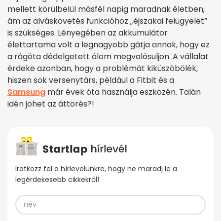
mellett körülbelül másfél napig maradnak életben,
ám az alváskövetés funkcióhoz „éjszakai felügyelet”
is szükséges. Lényegében az akkumulátor
élettartama volt a legnagyobb gátja annak, hogy ez
a rágóta dédelgetett álom megvalósuljon. A vállalat
érdeke azonban, hogy a problémát kiküszöbölék,
hiszen sok versenytárs, például a Fitbit és a
Samsung
már évek óta használja eszközén. Talán
idén jöhet az áttörés?!
Iratkozz fel a hírlevelünkre, hogy ne maradj le a
legérdekesebb cikkekről!