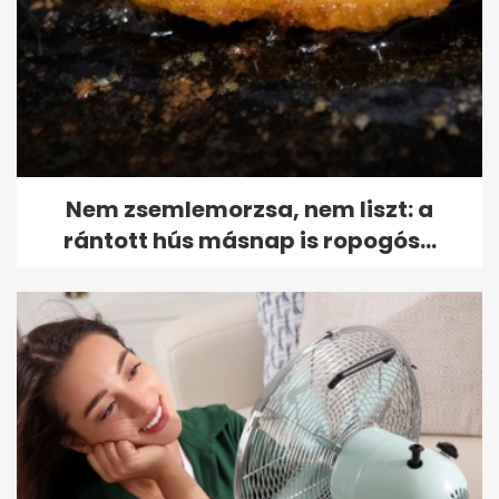
Nem zsemlemorzsa, nem liszt: a
rántott hús másnap is ropogós...