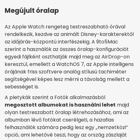
Megújult óralap
Az Apple Watch rengeteg testreszabható órával
rendelkezik, kezdve az animált Disney-karakterektől
az időjárás-központú interfészekig. A 9to5Mac
szerint a használók az összes óralap-konfigurációt
egyedi fájlként oszthatják majd meg az AirDrop-on
keresztül, emellett a WatchOS 7, az Apple intelligens
órájának friss szoftvere analóg stílusú tachiméter
segítségével képes lesz mérni a távolság mellett a
sebességet is.
A pletykák szerint a Fotók alkalmazásból
megosztott albumokat is használni lehet
majd
olyan testreszabott óralap létrehozásához, ami az
albumban lévő fotókat cserélgeti, a hazafias
felhasználók számára pedig lesz egy „nemzetközi”
opció, ami lehetővé teszi, hogy az ország zászlaját