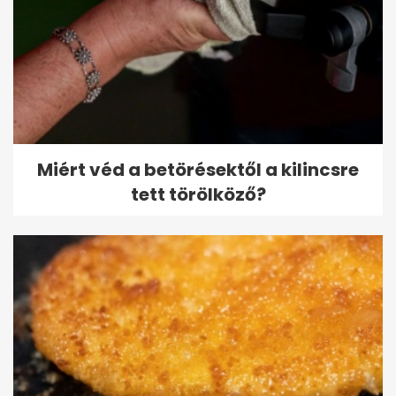
Miért véd a betörésektől a kilincsre
tett törölköző?