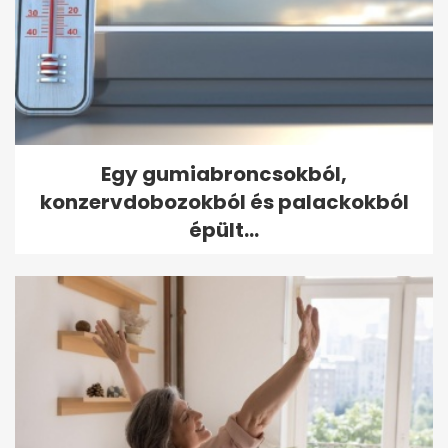
Egy gumiabroncsokból,
konzervdobozokból és palackokból
épült...