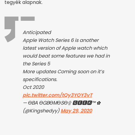
tegyék alapnak.
Anticipated
Apple Watch Series 6 is another
latest version of Apple watch which
would beat some features we had in
the Series 5
More updates Coming soon on it’s
specifications.
Oct 2020
pic.twitter.com/tQy3YOY3vT
— ϴᏴᎪ ϴᏀᏴϴᎷϴՏϴ۩ 🅶🅴🅴🅺™ ✿
(@Kingshedyy)
May 29, 2020