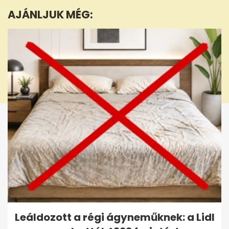
minutes,
AJÁNLJUK MÉG:
14
seconds
Leáldozott a régi ágyneműknek: a Lidl