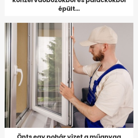
konzervdobozokból és palackokból
épült...
Önts egy pohár vizet a műanyag