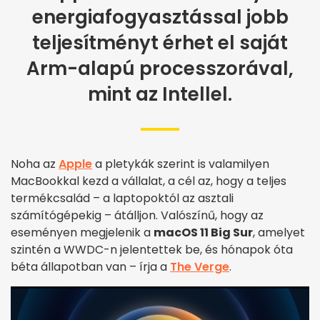
energiafogyasztással jobb
teljesítményt érhet el saját
Arm-alapú processzorával,
mint az Intellel.
Noha az
Apple
a pletykák szerint is valamilyen
MacBookkal kezd a vállalat, a cél az, hogy a teljes
termékcsalád – a laptopoktól az asztali
számítógépekig – átálljon. Valószínű, hogy az
eseményen megjelenik a
macOS 11 Big Sur
, amelyet
szintén a WWDC-n jelentettek be, és hónapok óta
béta állapotban van – írja a
The Verge
.