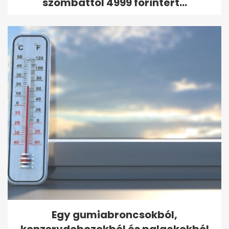
szombattól 4999 forintért...
Egy gumiabroncsokból,