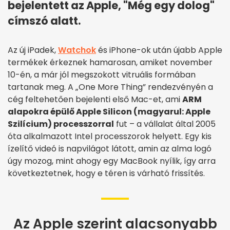
bejelentett az Apple, "Még egy dolog"
címszó alatt.
Az új iPadek,
Watchok
és iPhone-ok után újabb Apple
termékek érkeznek hamarosan, amiket november
10-én, a már jól megszokott vitruális formában
tartanak meg. A „One More Thing” rendezvényén a
cég feltehetően bejelenti első Mac-et, ami
ARM
alapokra épülő Apple Silicon (magyarul: Apple
Szilícium) processzorral
fut – a vállalat által 2005
óta alkalmazott Intel processzorok helyett. Egy kis
ízelítő videó is napvilágot látott, amin az alma logó
úgy mozog, mint ahogy egy MacBook nyílik, így arra
következtetnek, hogy e téren is várható frissítés.
Az Apple szerint alacsonyabb