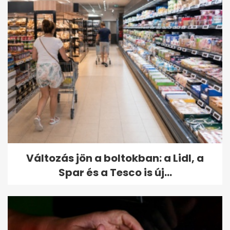
Változás jön a boltokban: a Lidl, a
Spar és a Tesco is új...