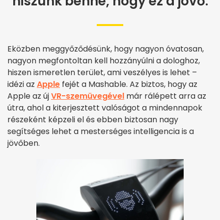
hiszünk benne, hogy ez a jövő.
Eközben meggyőződésünk, hogy nagyon óvatosan,
nagyon megfontoltan kell hozzányúlni a dologhoz,
hiszen ismeretlen terület, ami veszélyes is lehet –
idézi az
Apple
fejét a Mashable. Az biztos, hogy az
Apple az új
VR-szemüvegével
már rálépett arra az
útra, ahol a kiterjesztett valóságot a mindennapok
részeként képzeli el és ebben biztosan nagy
segítséges lehet a mesterséges intelligencia is a
jövőben.