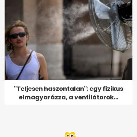
"Teljesen haszontalan": egy fizikus
elmagyarázza, a ventilátorok...