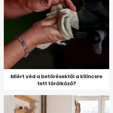
Miért véd a betörésektől a kilincsre
tett törölköző?