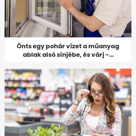
Önts egy pohár vizet a műanyag
ablak alsó sínjébe, és várj -...