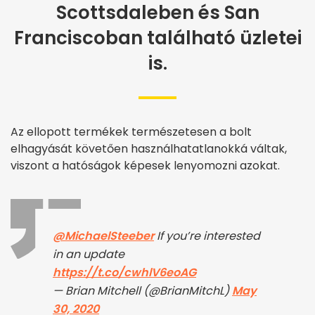
Scottsdaleben és San
Franciscoban található üzletei
is.
Az ellopott termékek természetesen a bolt
elhagyását követően használhatatlanokká váltak,
viszont a hatóságok képesek lenyomozni azokat.
@MichaelSteeber
If you’re interested
in an update
https://t.co/cwhlV6eoAG
— Brian Mitchell (@BrianMitchL)
May
30, 2020