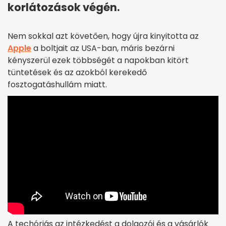
korlátozások végén.
Nem sokkal azt követően, hogy újra kinyitotta az
Apple
a boltjait az USA-ban, máris bezárni
kényszerül ezek többségét a napokban kitört
tüntetések és az azokból kerekedő
fosztogatáshullám miatt.
A techóriás az intézkedést a dolgozói és a vásárlók