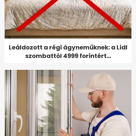
Leáldozott a régi ágyneműknek: a Lidl
szombattól 4999 forintért...