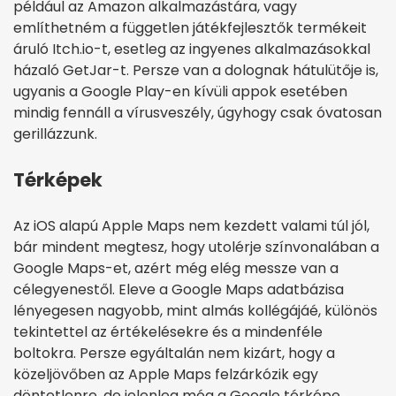
például az Amazon alkalmazástára, vagy
említhetném a független játékfejlesztők termékeit
áruló Itch.io-t, esetleg az ingyenes alkalmazásokkal
házaló GetJar-t. Persze van a dolognak hátulütője is,
ugyanis a Google Play-en kívüli appok esetében
mindig fennáll a vírusveszély, úgyhogy csak óvatosan
gerillázzunk.
Térképek
Az iOS alapú Apple Maps nem kezdett valami túl jól,
bár mindent megtesz, hogy utolérje színvonalában a
Google Maps-et, azért még elég messze van a
célegyenestől. Eleve a Google Maps adatbázisa
lényegesen nagyobb, mint almás kollégájáé, különös
tekintettel az értékelésekre és a mindenféle
boltokra. Persze egyáltalán nem kizárt, hogy a
közeljövőben az Apple Maps felzárkózik egy
döntetlenre, de jelenleg még a Google térképe