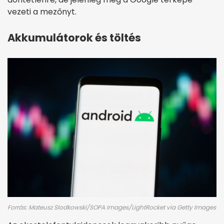
vezeti a mezőnyt.
Akkumulátorok és töltés
Forrás: Mateusz Slodkowski/SOPA Images/LightRocket via Getty Images