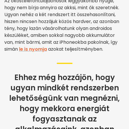
Az okostelefontulajdonosok leggyakoribb nyűge,
hogy nem bírja annyira az akksi, mint ők szeretnék.
Ugyan nehéz a két rendszert itt összehasonlítani,
hiszen nincsen hozzájuk közös hardver, az azonban
tény, hogy lazán vásárolhatunk olyan androidos
készüléket, amiben sokkal nagyobb akkumulátor
van, mint bármi, amit az iPhoneokba pakolnak, így
simán
le is nyomja
azokat teljesítményben.
Ehhez még hozzájön, hogy
ugyan mindkét rendszerben
lehetőségünk van megnézni,
hogy mekkora energiát
fogyasztanak az