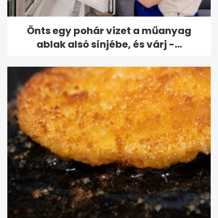
Önts egy pohár vizet a műanyag
ablak alsó sínjébe, és várj -...