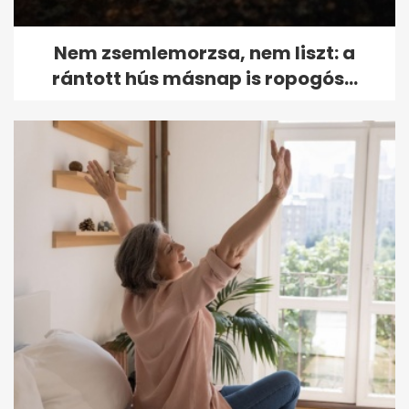
Nem zsemlemorzsa, nem liszt: a
rántott hús másnap is ropogós...