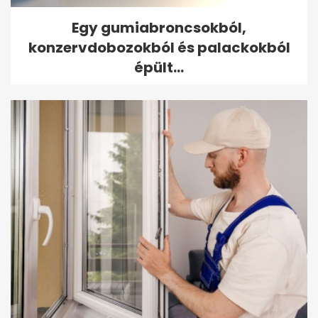
Egy gumiabroncsokból,
konzervdobozokból és palackokból
épült...