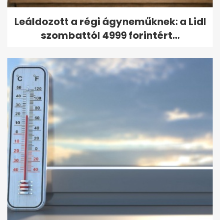
Leáldozott a régi ágyneműknek: a Lidl
szombattól 4999 forintért...