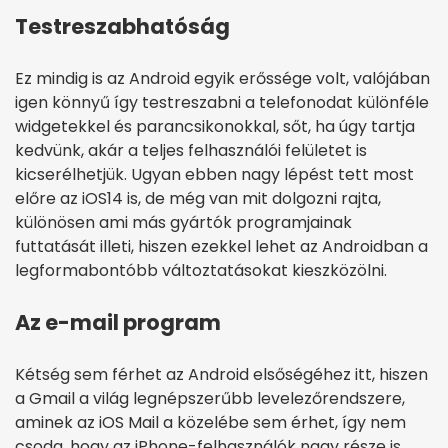
Testreszabhatóság
Ez mindig is az Android egyik erőssége volt, valójában
igen könnyű így testreszabni a telefonodat különféle
widgetekkel és parancsikonokkal, sőt, ha úgy tartja
kedvünk, akár a teljes felhasználói felületet is
kicserélhetjük. Ugyan ebben nagy lépést tett most
előre az iOS14 is, de még van mit dolgozni rajta,
különösen ami más gyártók programjainak
futtatását illeti, hiszen ezekkel lehet az Androidban a
legformabontóbb változtatásokat kieszközölni.
Az e-mail program
Kétség sem férhet az Android elsőségéhez itt, hiszen
a Gmail a világ legnépszerűbb levelezőrendszere,
aminek az iOS Mail a közelébe sem érhet, így nem
csoda, hogy az iPhone-felhasználók nagy része is