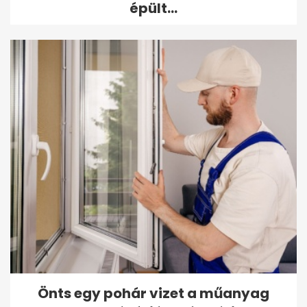
épült...
Önts egy pohár vizet a műanyag