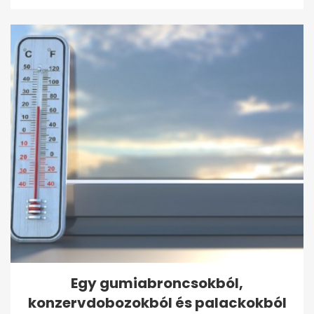
Egy gumiabroncsokból,
konzervdobozokból és palackokból