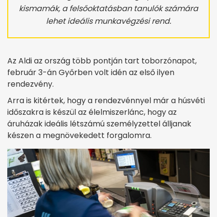
kismamák, a felsőoktatásban tanulók számára
lehet ideális munkavégzési rend.
Az Aldi az ország több pontján tart toborzónapot,
február 3-án Győrben volt idén az első ilyen
rendezvény.
Arra is kitértek, hogy a rendezvénnyel már a húsvéti
időszakra is készül az élelmiszerlánc, hogy az
áruházak ideális létszámú személyzettel álljanak
készen a megnövekedett forgalomra.