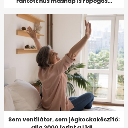
rántott hús másnap is ropogós...
Sem ventilátor, sem jégkockakészítő:
alig 2000 forint a Lidl...