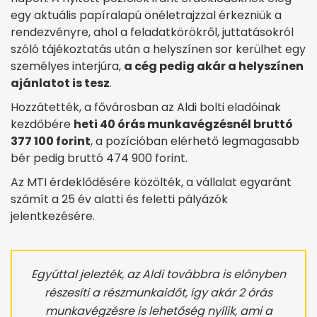
egy aktuális papíralapú önéletrajzzal érkezniük a
rendezvényre, ahol a feladatkörökről, juttatásokról
szóló tájékoztatás után a helyszínen sor kerülhet egy
személyes interjúra,
a cég pedig akár a helyszínen
ajánlatot is tesz
.
Hozzátették, a fővárosban az Aldi bolti eladóinak
kezdőbére
heti 40 órás munkavégzésnél bruttó
377 100 forint
, a pozícióban elérhető legmagasabb
bér pedig bruttó 474 900 forint.
Az MTI érdeklődésére közölték, a vállalat egyaránt
számít a 25 év alatti és feletti pályázók
jelentkezésére.
Egyúttal jelezték, az Aldi továbbra is előnyben
részesíti a részmunkaidőt, így akár 2 órás
munkavégzésre is lehetőség nyílik, ami a