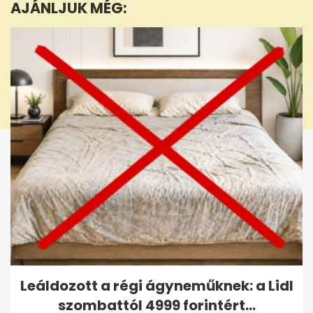
AJÁNLJUK MÉG:
40
seconds
Leáldozott a régi ágyneműknek: a Lidl
szombattól 4999 forintért...