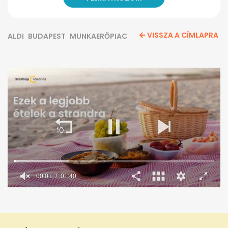
VISSZA A CÍMLAPRA
ALDI
BUDAPEST
MUNKAERŐPIAC
0
seconds
of
1
minute,