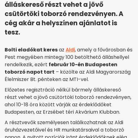
álláskereső részt vehet a jövő
csütörtöki toborzó rendezvényen. A
cég akár a helyszínen ajánlatot is
tesz.
Bolti eladókat keres
az
Aldi
, amely a fővárosban és
Pest megyében mintegy 100 betölthető álláshellyel
rendelkezik, ezért
február 10-én Budapesten
toborzó napot tart
– közölte az Aldi Magyarország
Élelmiszer Bt. pénteken az MTI-vel.
Előzetes regisztráció nélkül bármely álláskereső
részt vehet a jövő csütörtöki toborzó rendezvényen,
ahol 10-18 óra között várják az érdeklődőket
Budapesten, az Erzsébet téri Akvárium Klubban.
A résztvevők személyesen találkozhatnak az Aldi
áruházvezetőivel és HR munkatársaival a toborzó
napon. A nyitott pozíciók iránt érdeklődőknek elég