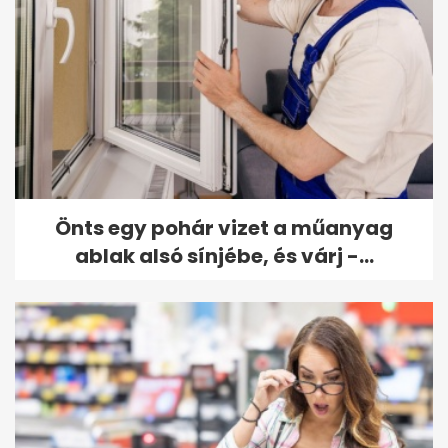
Önts egy pohár vizet a műanyag
ablak alsó sínjébe, és várj -...