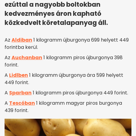
ezúttal a nagyobb boltokban
kedvezményes áron kapható
közkedvelt köretalapanyag áll.
Az
Aldiban
1 kilogramm újburgonya 699 helyett 449
forintba kerül.
Az
Auchanban
1 kilogramm piros újburgonya 398
forint.
A
Lidlben
1 kilogramm újburgonya ára 599 helyett
449 forint.
A
Sparban
1 kilogramm piros újburgonya 449 forint.
A
Tescóban
1 kilogramm magyar piros burgonya
439 forint.