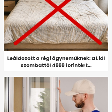
Leáldozott a régi ágyneműknek: a Lidl
szombattól 4999 forintért...