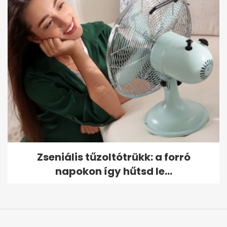
Zseniális tűzoltótrükk: a forró
napokon így hűtsd le...