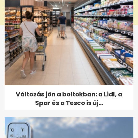
Változás jön a boltokban: a Lidl, a
Spar és a Tesco is új...