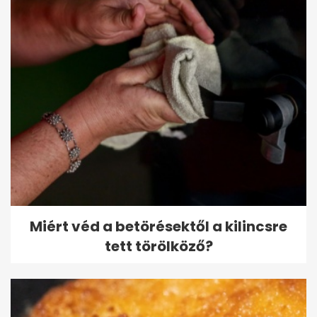
Miért véd a betörésektől a kilincsre
tett törölköző?