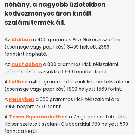
néhány, a nagyobb üzletekben
kedvezményes áron kínált
szalámitermék áll.
Az
Aldiban
a 400 grammos Pick Rákóczi szalámi
(csemege vagy paprikás) 3499 helyett 2369
forintért kapható.
Az
Auchanban
a 800 grammos Pick téliszalámi
ajándék tízórais zsákkal 6999 forintba kerül.
A
Lidlben
a 400 grammos Hazánk kincsei téliszalámi
(csemege vagy paprikás) 1899 helyett 1569 forint.
A
Pennyben
a 380 grammos Pick téliszalámi ára
3989 helyett 2779 forint.
A
Tesco Hipermarketben
a 75 grammos, többféle
Kaiser szeletelt szalámi Clubcarddal 789 helyett 599
forintba kerül.