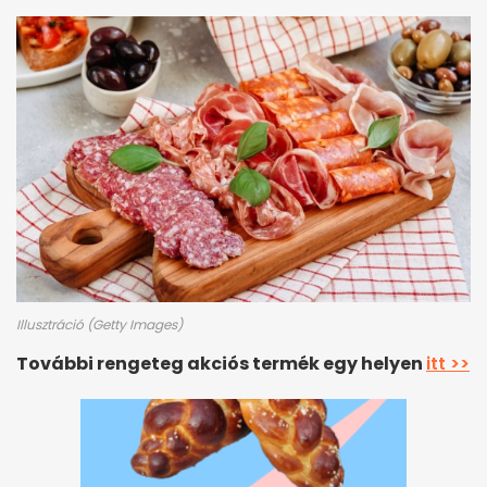
Illusztráció (Getty Images)
További rengeteg akciós termék egy helyen
itt >>