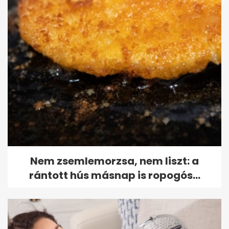
Nem zsemlemorzsa, nem liszt: a
rántott hús másnap is ropogós...