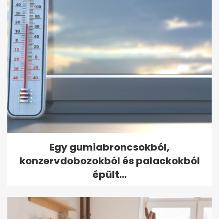
Egy gumiabroncsokból,
konzervdobozokból és palackokból
épült...