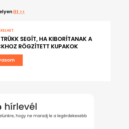
helyen
itt >>
EKELHET:
3 TRÜKK SEGÍT, HA KIBORÍTANAK A
CKHOZ RÖGZÍTETT KUPAKOK
lvasom
evelünkre, hogy ne maradj le a legérdekesebb