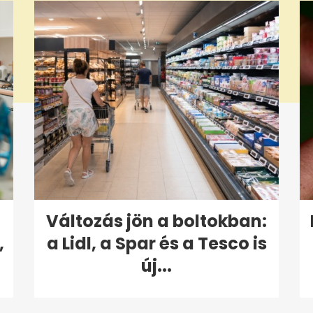
Változás jön a boltokban:
,
a Lidl, a Spar és a Tesco is
új...