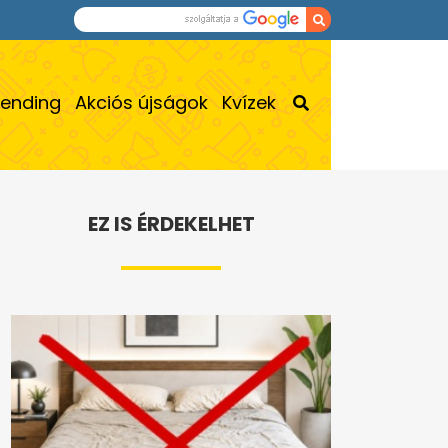
rending
Akciós újságok
Kvízek
EZ IS ÉRDEKELHET