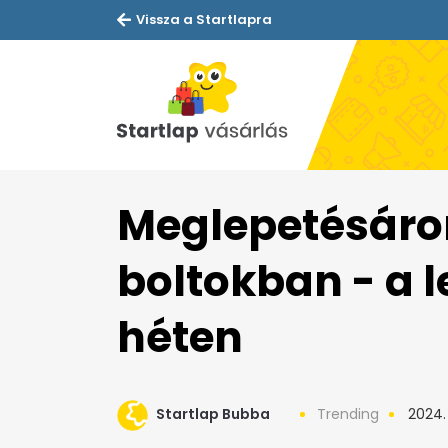
Vissza a Startlapra
Meglepetésáron
boltokban - a 
héten
Startlap Bubba
Trending
2024.