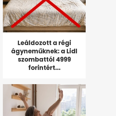
Leáldozott a régi
ágyneműknek: a Lidl
szombattól 4999
forintért...