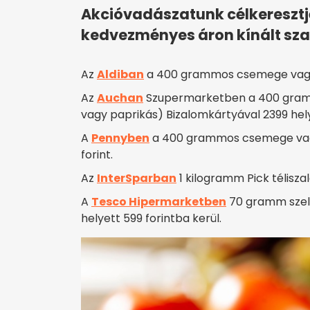
Akcióvadászatunk célkereszt
kedvezményes áron kínált szal
Az
Aldiban
a 400 grammos csemege vagy p
Az
Auchan
Szupermarketben a 400 gram
vagy paprikás) Bizalomkártyával 2399 helye
A
Pennyben
a 400 grammos csemege vagy 
forint.
Az
InterSparban
1 kilogramm Pick téliszal
A
Tesco Hipermarketben
70 gramm szele
helyett 599 forintba kerül.