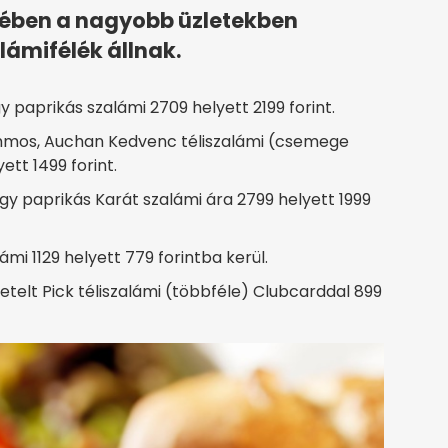
jében a nagyobb üzletekben
ámifélék állnak.
aprikás szalámi 2709 helyett 2199 forint.
mos, Auchan Kedvenc téliszalámi (csemege
tt 1499 forint.
paprikás Karát szalámi ára 2799 helyett 1999
ámi 1129 helyett 779 forintba kerül.
telt Pick téliszalámi (többféle) Clubcarddal 899