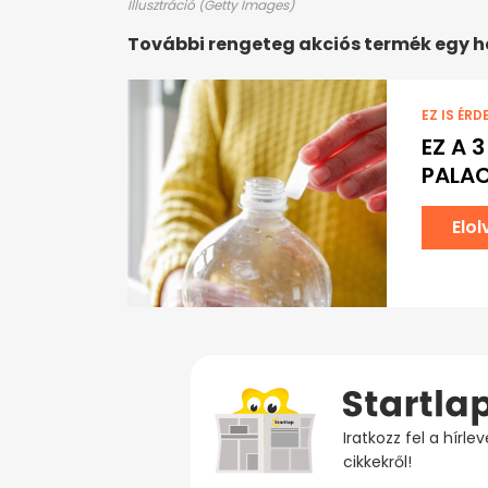
Illusztráció (Getty Images)
További rengeteg akciós termék egy 
EZ IS ÉRD
EZ A 
PALA
Elo
Iratkozz fel a hírl
cikkekről!