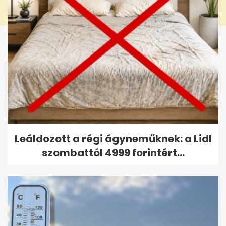
Leáldozott a régi ágyneműknek: a Lidl
szombattól 4999 forintért...