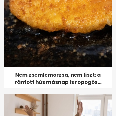
Nem zsemlemorzsa, nem liszt: a
rántott hús másnap is ropogós...