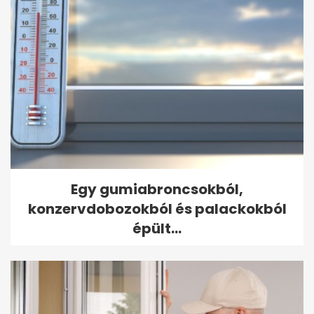
Egy gumiabroncsokból,
konzervdobozokból és palackokból
épült...