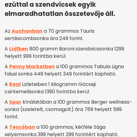
ezúttal a szendvicsek egyik
elmaradhatatlan összetevője áll.
Az
Auchanban
a 70 grammos Tauris
sertéscombsonka ára 249 forint.
A
Lidlben
800 gramm Baroni szendvicssonka 1299
helyett 999 forintba kerül.
A
Penny Marketben
a 100 grammos Tabula Ligna
falusi sonka 449 helyett 349 forintért kapható.
A
Real
üzleteiben 1 kilogramm Göcseji
csirkemellsonka 1390 forintba kerül.
A
Spar
kínálatában a 100 grammos Berger wellness-
sonka (szeletelt, csomagolt) ára 769 helyett 599
forint.
A
Tescóban
a 100 grammos, kétféle Sága
selyemsonka 399 helyett 299 forintért kapható.