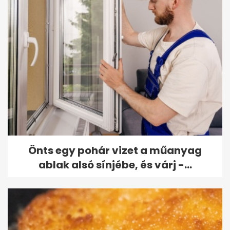
Önts egy pohár vizet a műanyag
ablak alsó sínjébe, és várj -...