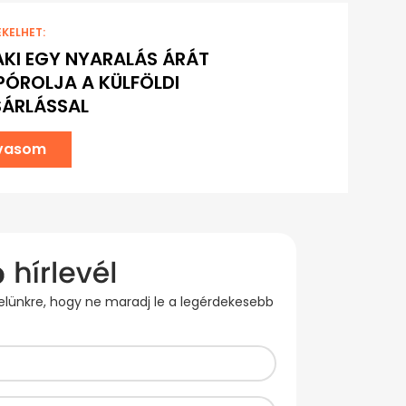
EKELHET:
AKI EGY NYARALÁS ÁRÁT
ÓROLJA A KÜLFÖLDI
SÁRLÁSSAL
lvasom
evelünkre, hogy ne maradj le a legérdekesebb