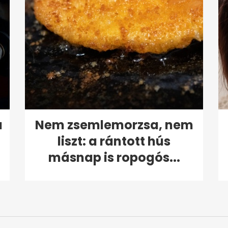
a
Nem zsemlemorzsa, nem
liszt: a rántott hús
másnap is ropogós...