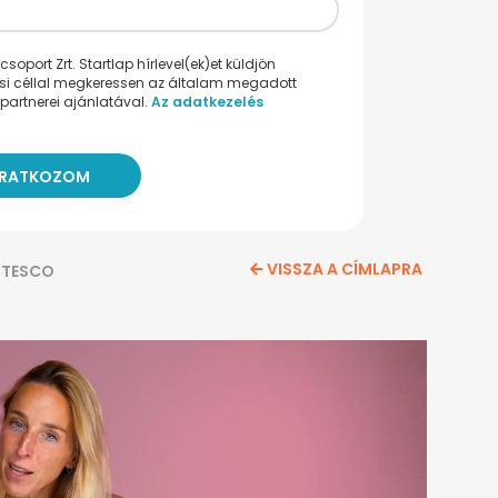
oport Zrt. Startlap hírlevel(ek)et küldjön
ési céllal megkeressen az általam megadott
partnerei ajánlatával.
Az adatkezelés
VISSZA A CÍMLAPRA
TESCO