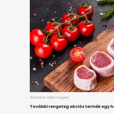
Illusztráció (Getty Images)
További rengeteg akciós termék egy 