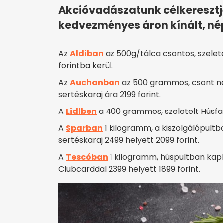
Akcióvadászatunk célkeresztj
kedvezményes áron kínált, nép
Az
Aldiban
az 500g/tálca csontos, szelete
forintba kerül.
Az
Auchanban
az 500 grammos, csont nél
sertéskaraj ára 2199 forint.
A
Lidlben
a 400 grammos, szeletelt Húsfarm
A
Sparban
1 kilogramm, a kiszolgálópultb
sertéskaraj 2499 helyett 2099 forint.
A
Tescóban
1 kilogramm, húspultban kaph
Clubcarddal 2399 helyett 1899 forint.