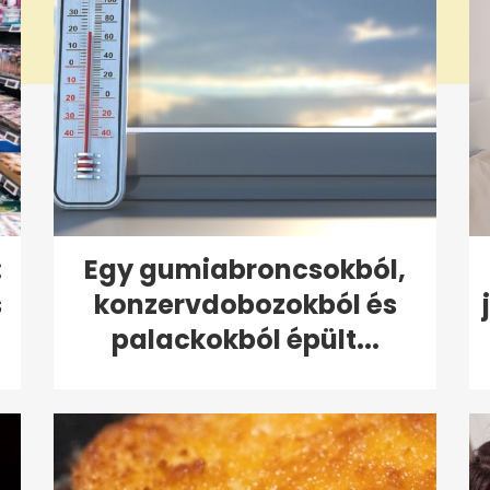
:
Egy gumiabroncsokból,
s
konzervdobozokból és
palackokból épült...