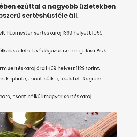
ében ezúttal a nagyobb üzletekben
szerű sertéshúsféle áll.
lt Húsmester sertéskaraj 1399 helyett 1059
küli, szeletelt, védőgázas csomagolású Pick
 sertéskaraj ára 1439 helyett 1129 forint.
an kapható, csont nélküli, szeletelt Regnum
ató, csont nélküli magyar sertéskaraj