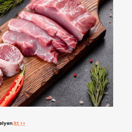
helyen
itt >>