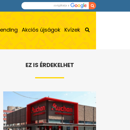
rending
Akciós újságok
Kvízek
EZ IS ÉRDEKELHET