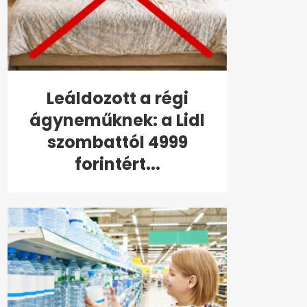
Leáldozott a régi
ágyneműknek: a Lidl
szombattól 4999
forintért...