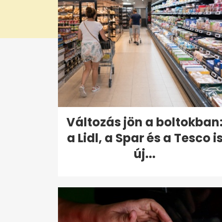
Változás jön a boltokban
a Lidl, a Spar és a Tesco i
új...