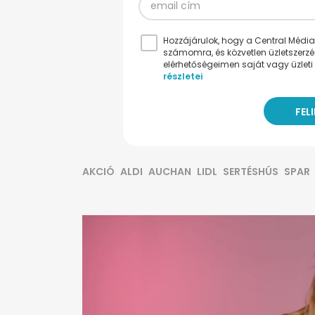
Hozzájárulok, hogy a Central Médiacs
számomra, és közvetlen üzletszerz
elérhetőségeimen saját vagy üzleti 
részletei
AKCIÓ
ALDI
AUCHAN
LIDL
SERTÉSHÚS
SPAR