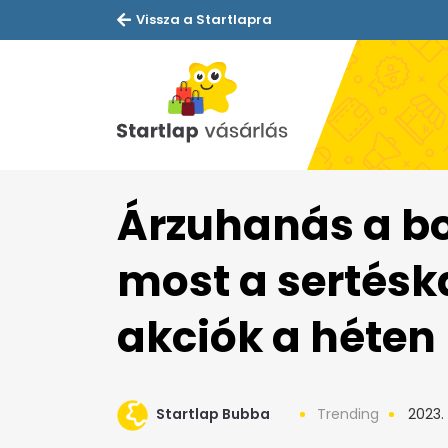
Vissza a Startlapra
Árzuhanás a bo
most a sertéska
akciók a héten
Startlap Bubba
Trending
2023. 