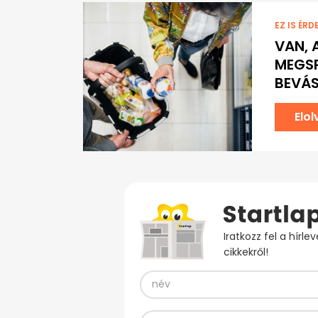
EZ IS ÉRD
VAN, 
MEGSP
BEVÁ
Elo
Iratkozz fel a hírl
cikkekről!