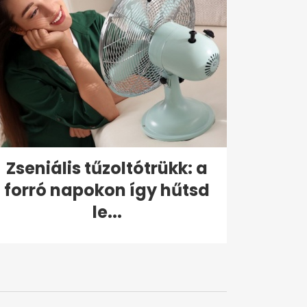
Zseniális tűzoltótrükk: a
forró napokon így hűtsd
le...