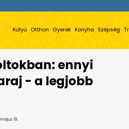
Kütyü
Otthon
Gyerek
Konyha
Szépség
T
ltokban: ennyi
raj - a legjobb
május 19.