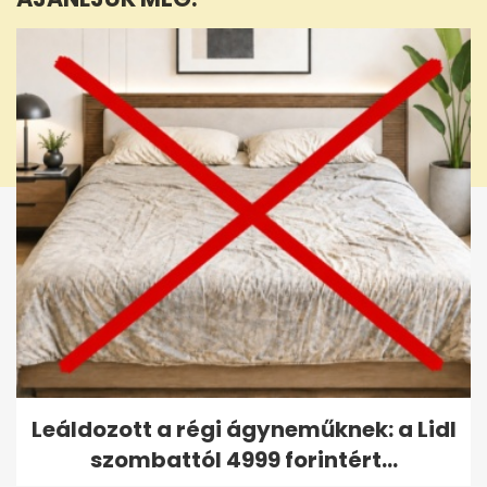
seconds
Leáldozott a régi ágyneműknek: a Lidl
szombattól 4999 forintért...