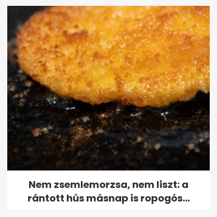
Nem zsemlemorzsa, nem liszt: a
rántott hús másnap is ropogós...