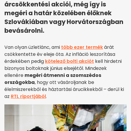
árcsökkentési akciói, még így is
megéri a határ közelében élőknek
Szlovákiában vagy Horvátországban
bevásárolni.
Van olyan üzletlánc, ami
több ezer termék
árát
csökkentette év eleje óta. Az infláció leszorítása
érdekében pedig
kötelező bolti akciót
kell hirdetni
bizonyos boltoknak június elsejétől. Mindezek
ellenére
megéri átmenni a szomszédos
országokba
, hogy ott vásároljanak be
élelmiszerekből és háztartási árucikkekből – derül ki
az
RTL riportjából
.