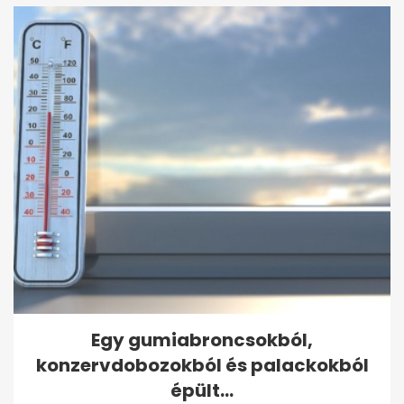
Egy gumiabroncsokból,
konzervdobozokból és palackokból
épült...