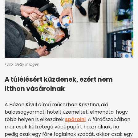
Fotó: Getty Images
A túlélésért küzdenek, ezért nem
itthon vásárolnak
A Házon Kívül című műsorban Krisztina, aki
balassagyarmati hotelt üzemeltet, elmondta, hogy
több helyen is elkezdtek
spórolni
. A fürdőszobáiban
már csak kétrétegű vécépapírt használnak, ha
pedig csak egy főre foglalnak szobát, akkor csak egy