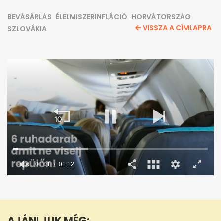
BEVÁSÁRLÁS
ÉLELMISZERINFLÁCIÓ
HORVÁTORSZÁG
VISSZA A CÍMLAPRA
SZLOVÁKIA
00:02
01:12
0
seconds
of
1
minute,
AJÁNLJUK MÉG:
12