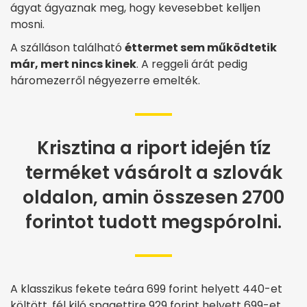
ágyat ágyaznak meg, hogy kevesebbet kelljen
mosni.
A szálláson található
éttermet sem működtetik
már, mert nincs kinek
. A reggeli árát pedig
háromezerről négyezerre emelték.
Krisztina a riport idején tíz
terméket vásárolt a szlovák
oldalon, amin összesen 2700
forintot tudott megspórolni.
A klasszikus fekete teára 699 forint helyett 440-et
költött, fél kiló spagettire 929 forint helyett 699-et,