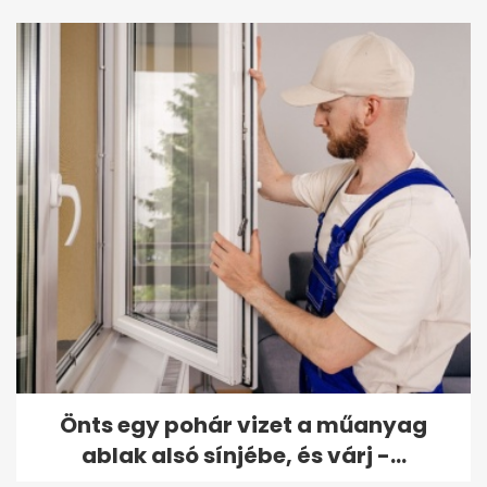
Önts egy pohár vizet a műanyag
ablak alsó sínjébe, és várj -...