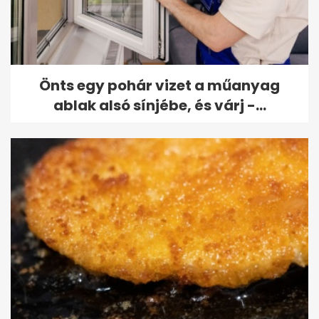
Önts egy pohár vizet a műanyag
ablak alsó sínjébe, és várj -...