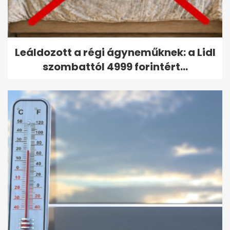
Leáldozott a régi ágyneműknek: a Lidl
szombattól 4999 forintért...