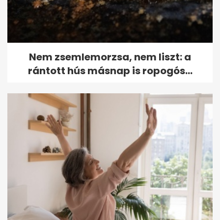
Nem zsemlemorzsa, nem liszt: a
rántott hús másnap is ropogós...