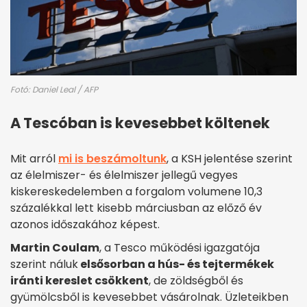
Fotó: Daniel Leal / AFP
A Tescóban is kevesebbet költenek
Mit arról
mi is beszámoltunk
, a KSH jelentése szerint
az élelmiszer- és élelmiszer jellegű vegyes
kiskereskedelemben a forgalom volumene 10,3
százalékkal lett kisebb márciusban az előző év
azonos időszakához képest.
Martin Coulam
, a Tesco működési igazgatója
szerint náluk
elsősorban a hús- és tejtermékek
iránti kereslet csökkent
, de zöldségből és
gyümölcsből is kevesebbet vásárolnak. Üzleteikben