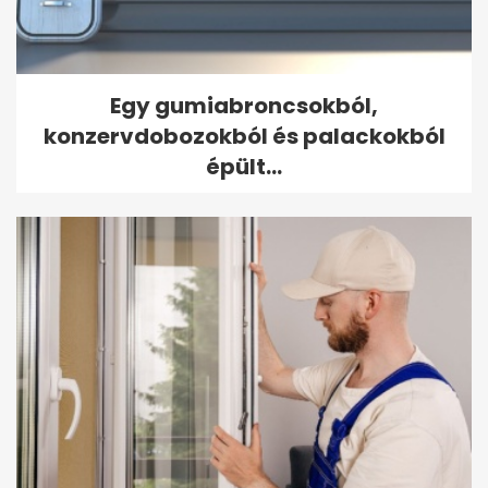
Egy gumiabroncsokból,
konzervdobozokból és palackokból
épült...