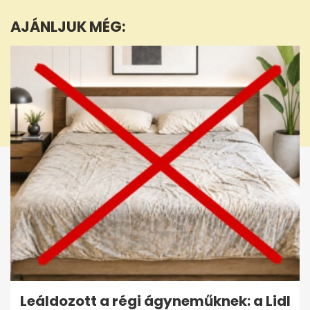
2
minutes,
AJÁNLJUK MÉG:
6
seconds
Leáldozott a régi ágyneműknek: a Lidl