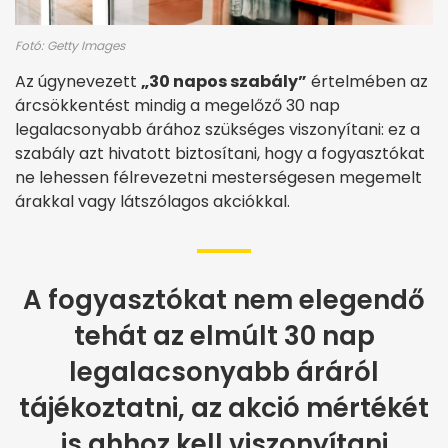
Fotó: Getty Images
Az úgynevezett
„30 napos szabály”
értelmében az
árcsökkentést mindig a megelőző 30 nap
legalacsonyabb árához szükséges viszonyítani: ez a
szabály azt hivatott biztosítani, hogy a fogyasztókat
ne lehessen félrevezetni mesterségesen megemelt
árakkal vagy látszólagos akciókkal.
A fogyasztókat nem elegendő
tehát az elmúlt 30 nap
legalacsonyabb áráról
tájékoztatni, az akció mértékét
is ahhoz kell viszonyítani