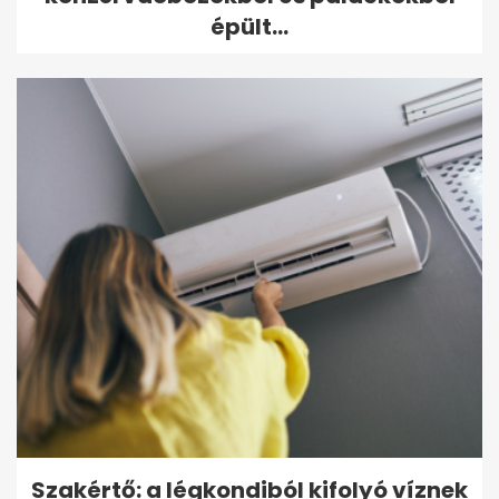
épült...
Szakértő: a légkondiból kifolyó víznek