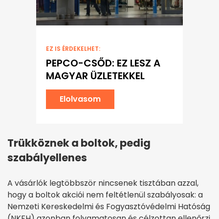
EZ IS ÉRDEKELHET:
PEPCO-CSŐD: EZ LESZ A
MAGYAR ÜZLETEKKEL
Elolvasom
Trükköznek a boltok, pedig
szabályellenes
A vásárlók legtöbbször nincsenek tisztában azzal,
hogy a boltok akciói nem feltétlenül szabályosak: a
Nemzeti Kereskedelmi és Fogyasztóvédelmi Hatóság
(NKFH) azonban folyamatosan és célzottan ellenőrzi,