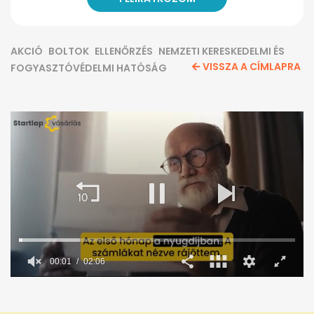
AKCIÓ
BOLTOK
ELLENŐRZÉS
NEMZETI KERESKEDELMI ÉS
VISSZA A CÍMLAPRA
FOGYASZTÓVÉDELMI HATÓSÁG
00:02
02:06
0
seconds
of