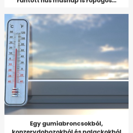
rántott hús másnap is ropogós...
Egy gumiabroncsokból,
konzervdobozokból és palackokból