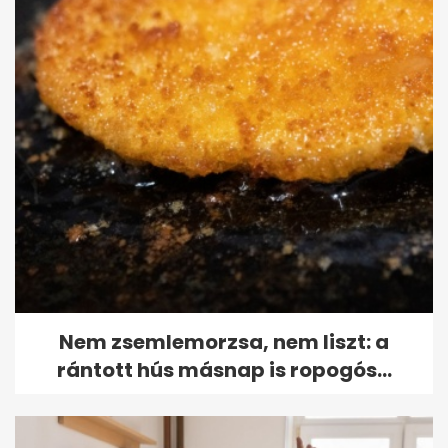
Nem zsemlemorzsa, nem liszt: a
rántott hús másnap is ropogós...