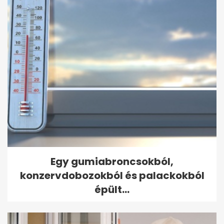
Egy gumiabroncsokból,
konzervdobozokból és palackokból
épült...