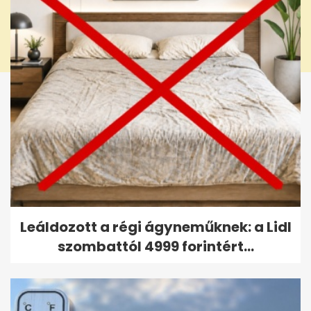
Leáldozott a régi ágyneműknek: a Lidl
szombattól 4999 forintért...