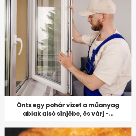
Önts egy pohár vizet a műanyag
ablak alsó sínjébe, és várj -...