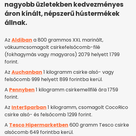
nagyobb üzletekben kedvezményes
áron kínált, népszerű hústermékek
állnak.
Az
Aldiban
a 800 grammos XXL marinált,
vákuumcsomagolt csirkefelsőcomb-filé
(fokhagymás vagy magyaros) 2079 helyett 1799
forint.
Az
Auchanban
1 kilogramm csirke alsó- vagy
felsőcomb 999 helyett 899 forintba kerül.
A
Pennyben
1 kilogramm csirkemellfilé ára 1759
forint.
Az
InterSparban
1 kilogramm, csomagolt CocoRico
csirke alsó- és felsőcomb 1299 forint.
A
Tesco Hipermarketben
600 gramm Tesco csirke
alsócomb 649 forintba kerül.