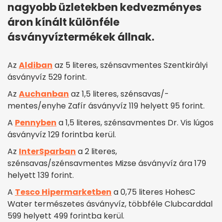
nagyobb üzletekben kedvezményes
áron kínált különféle
ásványvíztermékek állnak.
Az
Aldiban
az 5 literes, szénsavmentes Szentkirályi
ásványvíz 529 forint.
Az
Auchanban
az 1,5 literes, szénsavas/-
mentes/enyhe Zafír ásványvíz 119 helyett 95 forint.
A
Pennyben
a 1,5 literes, szénsavmentes Dr. Vis lúgos
ásványvíz 129 forintba kerül.
Az
InterSparban
a 2 literes,
szénsavas/szénsavmentes Mizse ásványvíz ára 179
helyett 139 forint.
A
Tesco Hipermarketben
a 0,75 literes HohesC
Water természetes ásványvíz, többféle Clubcarddal
599 helyett 499 forintba kerül.