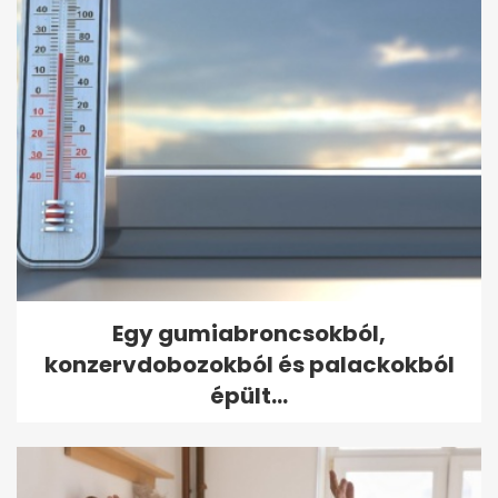
Egy gumiabroncsokból,
konzervdobozokból és palackokból
épült...