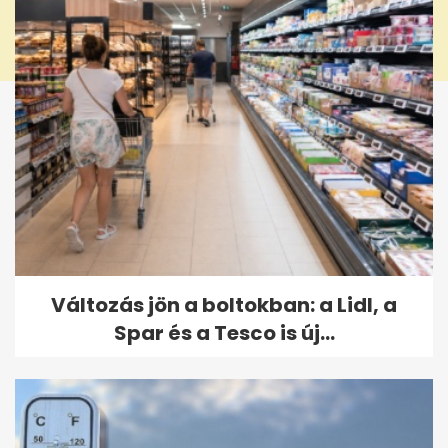
Változás jön a boltokban: a Lidl, a
Spar és a Tesco is új...