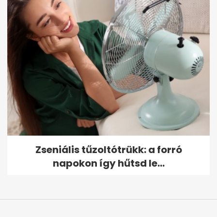
Zseniális tűzoltótrükk: a forró
napokon így hűtsd le...