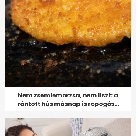
Nem zsemlemorzsa, nem liszt: a
rántott hús másnap is ropogós...