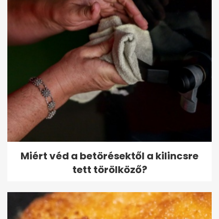
Miért véd a betörésektől a kilincsre
tett törölköző?