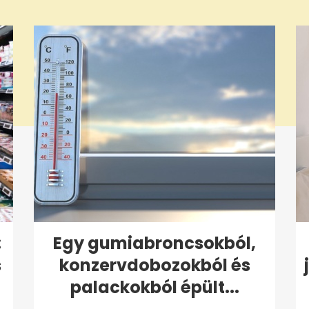
:
Egy gumiabroncsokból,
s
konzervdobozokból és
palackokból épült...