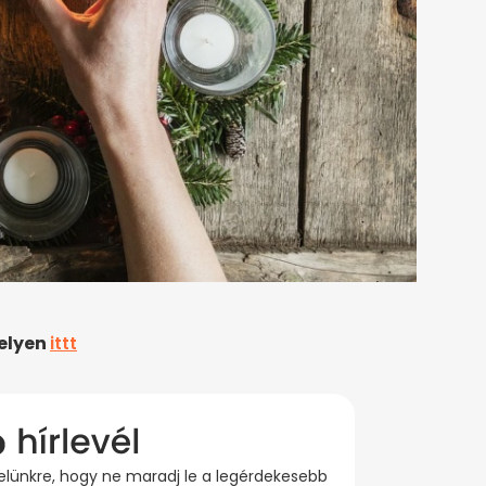
helyen
ittt
evelünkre, hogy ne maradj le a legérdekesebb