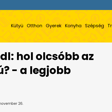
Kütyü
Otthon
Gyerek
Konyha
Szépség
T
idl: hol olcsóbb az
? - a legjobb
 november 26.