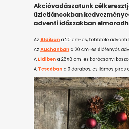
Akcióvadászatunk célkeresztj
üzletláncokban kedvezményes 
adventi időszakban elmaradhat
Az
Aldiban
a 20 cm-es, többféle adventi k
Az
Auchanban
a 20 cm-es élőfenyős adve
A
Lidlben
a 28X8 cm-es karácsonyi koszorú
A
Tescóban
a 9 darabos, csillámos piros a