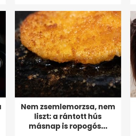
a
Nem zsemlemorzsa, nem
liszt: a rántott hús
másnap is ropogós...