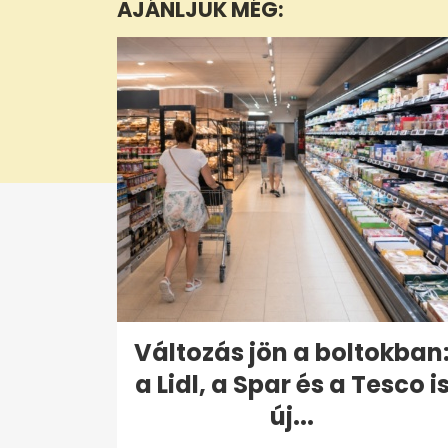
AJÁNLJUK MÉG:
2
seconds
Volume
0%
Változás jön a boltokban
a Lidl, a Spar és a Tesco i
új...