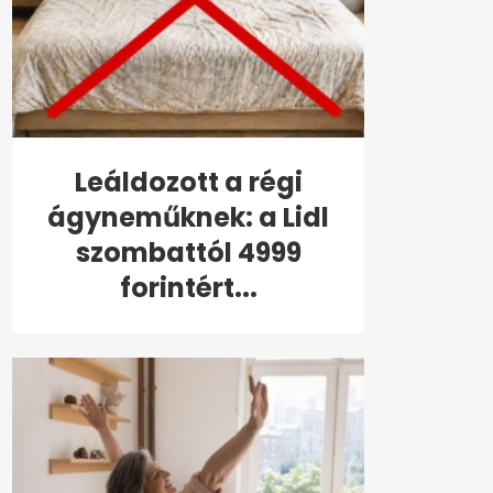
Leáldozott a régi
ágyneműknek: a Lidl
szombattól 4999
forintért...