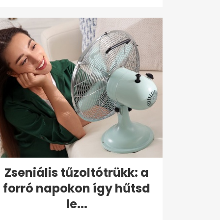
Zseniális tűzoltótrükk: a
forró napokon így hűtsd
le...