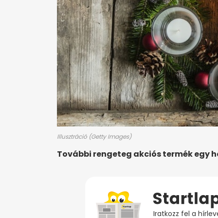
Illusztráció (Getty Images)
További rengeteg akciós termék egy 
Iratkozz fel a hírl