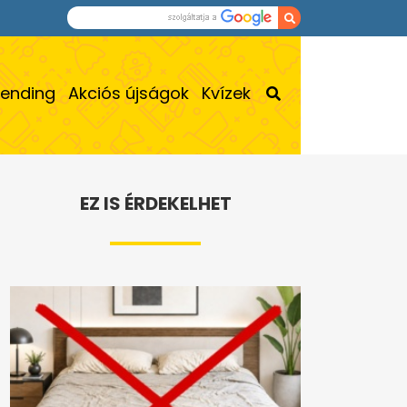
rending
Akciós újságok
Kvízek
EZ IS ÉRDEKELHET