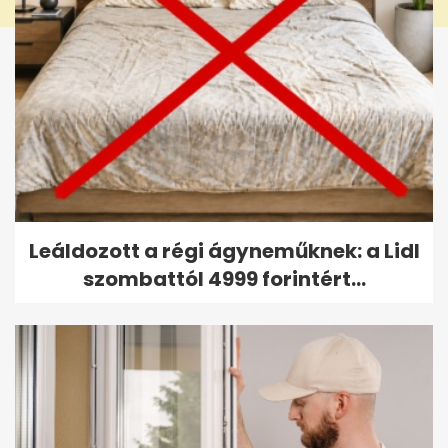
Leáldozott a régi ágyneműknek: a Lidl
szombattól 4999 forintért...