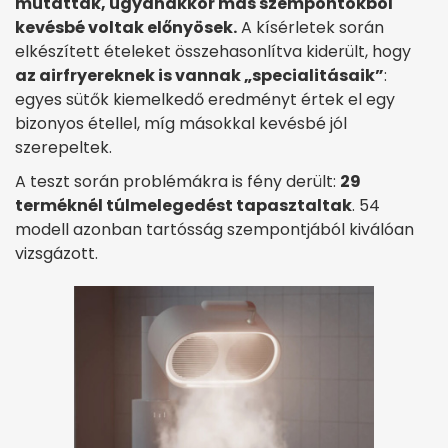
mutattak, ugyanakkor más szempontokból
kevésbé voltak előnyösek.
A kísérletek során
elkészített ételeket összehasonlítva kiderült, hogy
az airfryereknek is vannak „specialitásaik”
:
egyes sütők kiemelkedő eredményt értek el egy
bizonyos étellel, míg másokkal kevésbé jól
szerepeltek.
A teszt során problémákra is fény derült:
29
terméknél túlmelegedést tapasztaltak
. 54
modell azonban tartósság szempontjából kiválóan
vizsgázott.