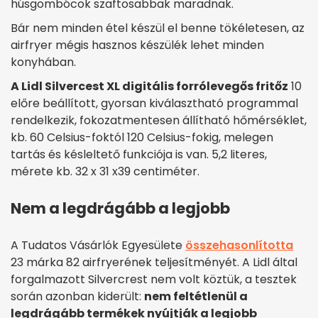
húsgombócok szaftosabbak maradnak.
Bár nem minden étel készül el benne tökéletesen, az
airfryer mégis hasznos készülék lehet minden
konyhában.
A Lidl Silvercest XL digitális forrólevegős fritőz
10
előre beállított, gyorsan kiválasztható programmal
rendelkezik, fokozatmentesen állítható hőmérséklet,
kb. 60 Celsius-foktól 120 Celsius-fokig, melegen
tartás és késleltető funkciója is van. 5,2 literes,
mérete kb. 32 x 31 x39 centiméter.
Nem a legdrágább a legjobb
A Tudatos Vásárlók Egyesülete
összehasonlította
23 márka 82 airfryerének teljesítményét. A Lidl által
forgalmazott Silvercrest nem volt köztük, a tesztek
során azonban kiderült:
nem feltétlenül a
legdrágább termékek nyújtják a legjobb