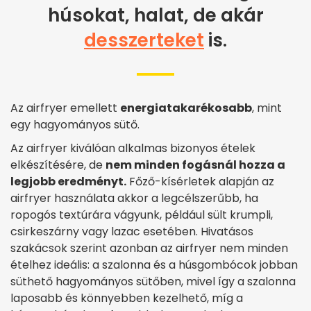
húsokat, halat, de akár
desszerteket
is.
Az airfryer emellett
energiatakarékosabb
, mint
egy hagyományos sütő.
Az airfryer kiválóan alkalmas bizonyos ételek
elkészítésére, de
nem minden fogásnál hozza a
legjobb eredményt.
Főző-kísérletek alapján az
airfryer használata akkor a legcélszerűbb, ha
ropogós textúrára vágyunk, például sült krumpli,
csirkeszárny vagy lazac esetében. Hivatásos
szakácsok szerint azonban az airfryer nem minden
ételhez ideális: a szalonna és a húsgombócok jobban
süthető hagyományos sütőben, mivel így a szalonna
laposabb és könnyebben kezelhető, míg a