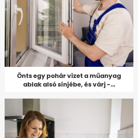
Önts egy pohár vizet a műanyag
ablak alsó sínjébe, és várj -...