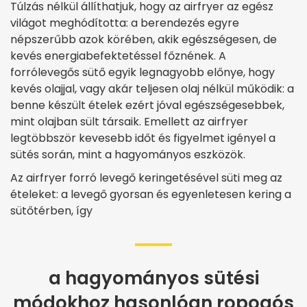
Túlzás nélkül állíthatjuk, hogy az airfryer az egész
világot meghódította: a berendezés egyre
népszerűbb azok körében, akik egészségesen, de
kevés energiabefektetéssel főznének. A
forrólevegős sütő egyik legnagyobb előnye, hogy
kevés olajjal, vagy akár teljesen olaj nélkül működik: a
benne készült ételek ezért jóval egészségesebbek,
mint olajban sült társaik. Emellett az airfryer
legtöbbször kevesebb időt és figyelmet igényel a
sütés során, mint a hagyományos eszközök.
Az airfryer forró levegő keringetésével süti meg az
ételeket: a levegő gyorsan és egyenletesen kering a
sütőtérben, így
a hagyományos sütési
módokhoz hasonlóan ropogós