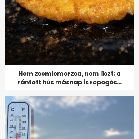
Nem zsemlemorzsa, nem liszt: a
rántott hús másnap is ropogós...