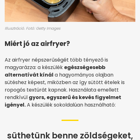
Illusztráció. Fotó: Getty Images
Miért jó az airfryer?
Az airfryer népszerűségét több tényező is
magyarázza: a készülék
egészségesebb
alternatívát kínál
a hagyományos olajban
sütéshez képest, miközben az így sütött ételek is
ropogós textúrát kapnak. Használata emellett
rendkívül
gyors, egyszerű és kevés figyelmet
igényel.
A készülék sokoldalúan használható:
süthetünk benne zöldségeket,