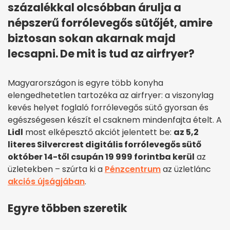
százalékkal olcsóbban árulja a
népszerű forrólevegős sütőjét, amire
biztosan sokan akarnak majd
lecsapni. De mit is tud az airfryer?
Magyarországon is egyre több konyha
elengedhetetlen tartozéka az airfryer: a viszonylag
kevés helyet foglaló forrólevegős sütő gyorsan és
egészségesen készít el csaknem mindenfajta ételt. A
Lidl
most elképesztő akciót jelentett be:
az 5,2
literes Silvercrest digitális forrólevegős sütő
október 14-től csupán 19 999 forintba kerül
az
üzletekben – szúrta ki a
Pénzcentrum
az üzletlánc
akciós újságjában
.
Egyre többen szeretik