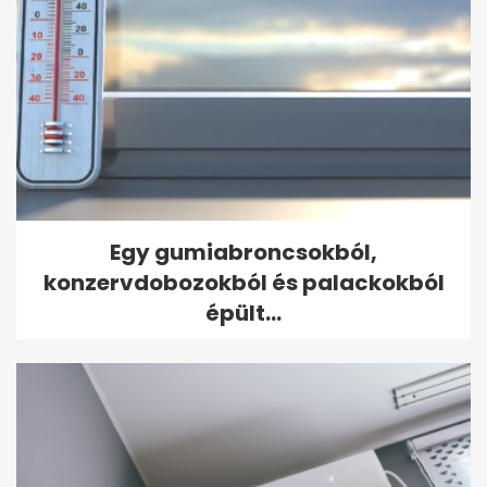
Egy gumiabroncsokból,
konzervdobozokból és palackokból
épült...