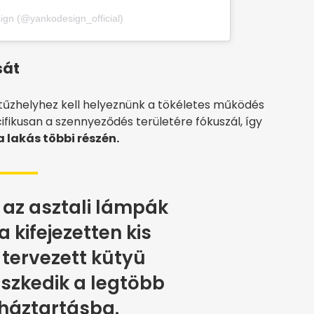
ign (@yankodesign_official)
sát
 tűzhelyhez kell helyeznünk a tökéletes működés
ifikusan a szennyeződés területére fókuszál, így
 lakás többi részén.
 az asztali lámpák
 a kifejezetten kis
tervezett kütyü
lleszkedik a legtöbb
háztartásba.