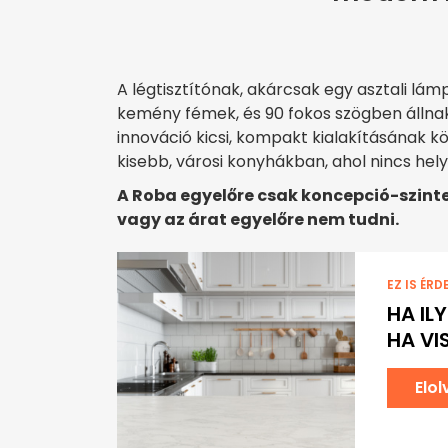
A légtisztítónak, akárcsak egy asztali lá
kemény fémek, és 90 fokos szögben állnak
innováció kicsi, kompakt kialakításának 
kisebb, városi konyhákban, ahol nincs he
A Roba egyelőre csak koncepció-szinte
vagy az árat egyelőre nem tudni.
EZ IS ÉRD
HA IL
HA VI
Elo