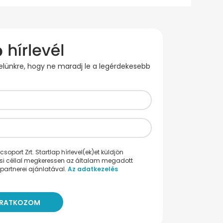
evelünkre, hogy ne maradj le a legérdekesebb
oport Zrt. Startlap hírlevel(ek)et küldjön
ési céllal megkeressen az általam megadott
partnerei ajánlatával.
Az adatkezelés