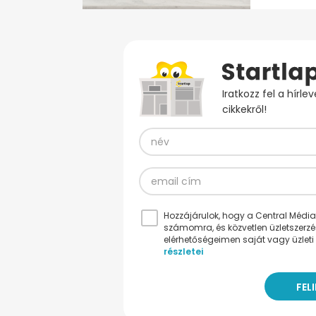
Iratkozz fel a hírl
cikkekről!
Hozzájárulok, hogy a Central Médiacs
számomra, és közvetlen üzletszerz
elérhetőségeimen saját vagy üzleti 
részletei