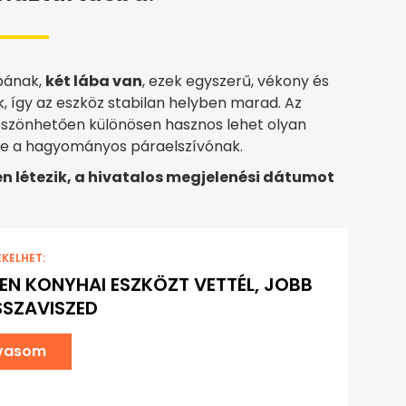
mpának,
két lába van
, ezek egyszerű, vékony és
, így az eszköz stabilan helyben marad. Az
köszönhetően különösen hasznos lehet olyan
lye a hagyományos páraelszívónak.
n létezik, a hivatalos megjelenési dátumot
EKELHET:
YEN KONYHAI ESZKÖZT VETTÉL, JOBB
SSZAVISZED
lvasom