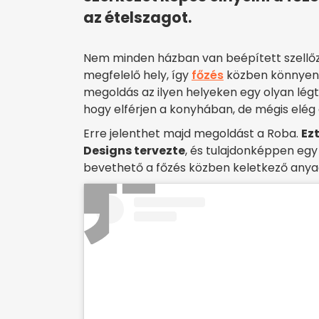
az ételszagot.
Nem minden házban van beépített szellőző
megfelelő hely, így
főzés
közben könnyen f
megoldás az ilyen helyeken egy olyan légti
hogy elférjen a konyhában, de mégis elég e
Erre jelenthet majd megoldást a Roba.
Ez
Designs tervezte
, és tulajdonképpen egy 
bevethető a főzés közben keletkező anya