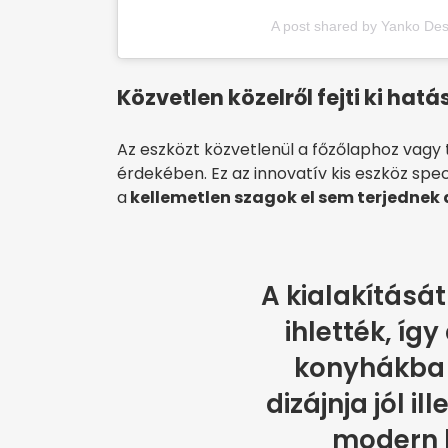
A post shared by Yanko Des
Közvetlen közelről fejti ki hatá
Az eszközt közvetlenül a főzőlaphoz vagy
érdekében. Ez az innovatív kis eszköz spec
a
kellemetlen szagok el sem terjednek a
A kialakítását
ihlették, így
konyhákba 
dizájnja jól i
modern 