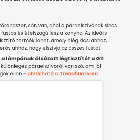
rendszer, sőt, van, ahol a páraelszívónak sincs
üstös és ételszagú lesz a konyha. Az ideális
sztító termék lehet, amely elég kicsi ahhoz,
rős ahhoz, hogy elszívja az összes füstöt.
t a lámpának álcázott légtisztítót a G11
különleges páraelszívóról van szó, ami jól
gok ellen –
olvasható a Trendhunteren
.