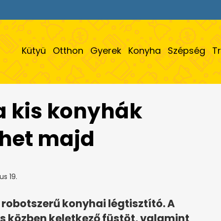
Kütyü
Otthon
Gyerek
Konyha
Szépség
T
 a kis konyhák
het majd
s 19.
robotszerű konyhai légtisztító. A
és közben keletkező füstöt, valamint