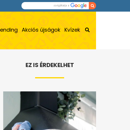
rending
Akciós újságok
Kvízek
EZ IS ÉRDEKELHET