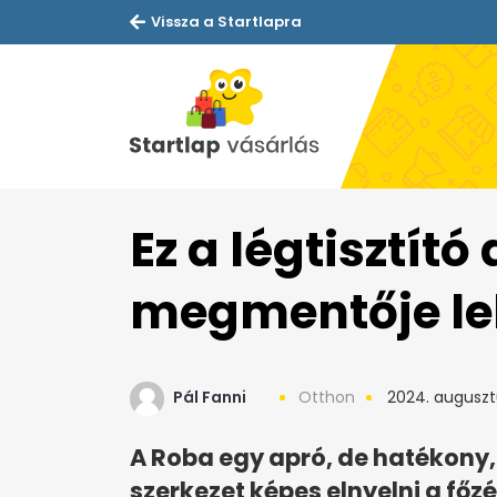
Vissza a Startlapra
Ez a légtisztító
megmentője le
Pál Fanni
Otthon
2024. augusztu
A Roba egy apró, de hatékony, 
szerkezet képes elnyelni a főz