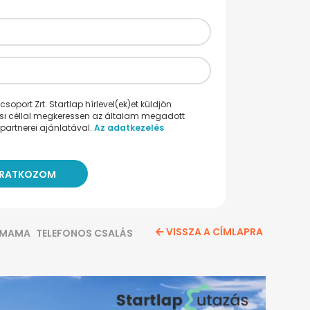
oport Zrt. Startlap hírlevel(ek)et küldjön
ési céllal megkeressen az általam megadott
partnerei ajánlatával.
Az adatkezelés
VISSZA A CÍMLAPRA
YMAMA
TELEFONOS CSALÁS