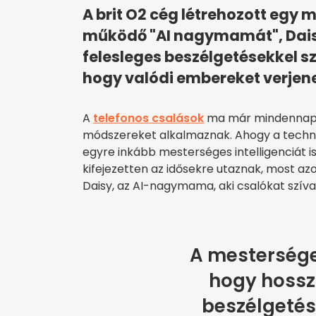
A brit O2 cég létrehozott egy 
működő "AI nagymamát", Daisy
felesleges beszélgetésekkel 
hogy valódi embereket verjene
A
telefonos csalások
ma már mindennapos
módszereket alkalmaznak. Ahogy a technoló
egyre inkább mesterséges intelligenciát i
kifejezetten az idősekre utaznak, most az
Daisy, az AI-nagymama, aki csalókat szív
A mestersége
hogy hossz
beszélgeté