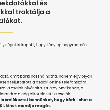
nekdotákkal és
kal traktálja a
alókat.
mélyiséget is kapott, hogy tényleg nagymamás
ció, amit bárki használhatna, hanem egy olyan
esen feljuttatott a csalók online telefonszám-
aszol a csalók hívásaira. Murray Mackenzie, a
elmondta: a cég elkötelezett a csalók
is emlékeztet bennünket, hogy bárki lehet a
nül, kinek mondja magát.