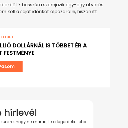
emberből 7 bosszúra szomjazik egy-egy átverés
 kell a saját időnket elpazarolni, hiszen itt
EKELHET:
LLIÓ DOLLÁRNÁL IS TÖBBET ÉR A
 FESTMÉNYE
lvasom
evelünkre, hogy ne maradj le a legérdekesebb