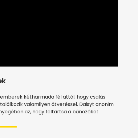
ek
z emberek kétharmada fél attól, hogy csalás
 találkozik valamilyen átveréssel. Daisyt anonim
ényegében az, hogy feltartsa a bűnözőket.