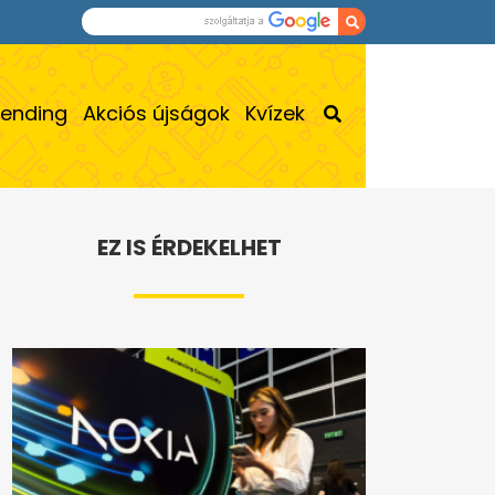
rending
Akciós újságok
Kvízek
EZ IS ÉRDEKELHET