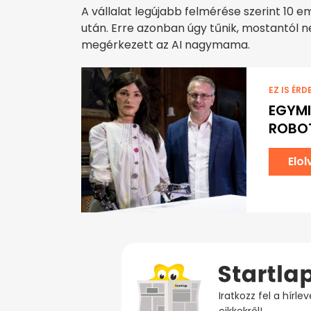
A vállalat legújabb felmérése szerint 10 
után. Erre azonban úgy tűnik, mostantól nem
megérkezett az AI nagymama.
EZ IS ÉRD
EGYMI
ROBOT
Elo
Iratkozz fel a hírl