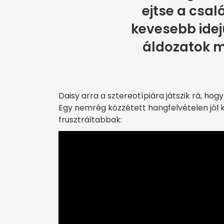
ejtse a csal
kevesebb idej
áldozatok m
Daisy arra a sztereotípiára játszik rá, ho
Egy nemrég közzétett hangfelvételen jól k
frusztráltabbak: