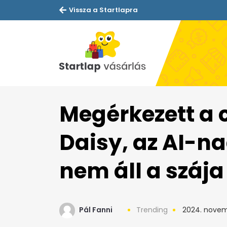
Vissza a Startlapra
Megérkezett a 
Daisy, az AI-na
nem áll a szája
Pál Fanni
Trending
2024. novemb