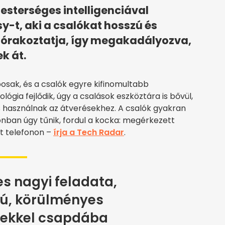
mesterséges intelligenciával
-t, aki a csalókat hosszú és
szórakoztatja, így megakadályozva,
k át.
ak, és a csalók egyre kifinomultabb
gia fejlődik, úgy a csalások eszköztára is bővül,
s használnak az átverésekhez. A csalók gyakran
onban úgy tűnik, fordul a kocka: megérkezett
at telefonon –
írja a Tech Radar
.
s nagyi feladata,
ú, körülményes
sekkel csapdába