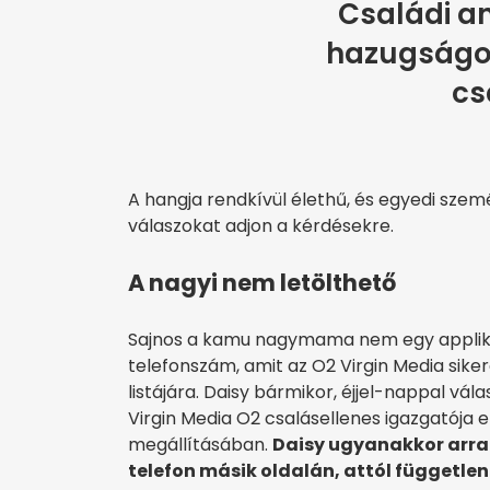
Családi a
hazugságok
cs
A hangja rendkívül élethű, és egyedi sze
válaszokat adjon a kérdésekre.
A nagyi nem letölthető
Sajnos a kamu nagymama nem egy appliká
telefonszám, amit az O2 Virgin Media siker
listájára. Daisy bármikor, éjjel-nappal vál
Virgin Media O2 csalásellenes igazgatója 
megállításában.
Daisy ugyanakkor arra 
telefon másik oldalán, attól függetle