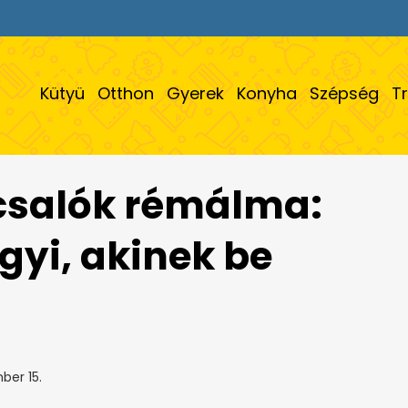
Kütyü
Otthon
Gyerek
Konyha
Szépség
T
csalók rémálma:
gyi, akinek be
er 15.