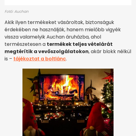
Fotó: Auchan
Akik ilyen termékeket vásároltak, biztonságuk
érdekében ne használják, hanem mielőbb vigyék
vissza valamelyik Auchan áruházba, ahol
természetesen a
termékek teljes vételárát
megtérítik a vevőszolgálatokon
, akár blokk nélkül
is –
tájékoztat a boltlánc
.