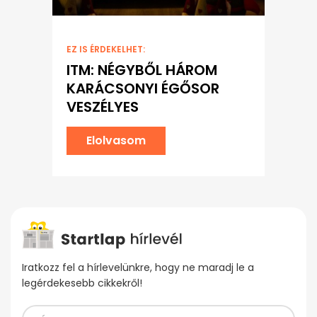
EZ IS ÉRDEKELHET:
ITM: NÉGYBŐL HÁROM
KARÁCSONYI ÉGŐSOR
VESZÉLYES
Elolvasom
Iratkozz fel a hírlevelünkre, hogy ne maradj le a
legérdekesebb cikkekről!