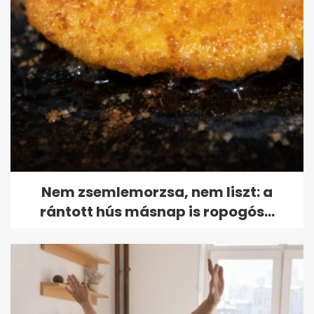
Nem zsemlemorzsa, nem liszt: a
rántott hús másnap is ropogós...