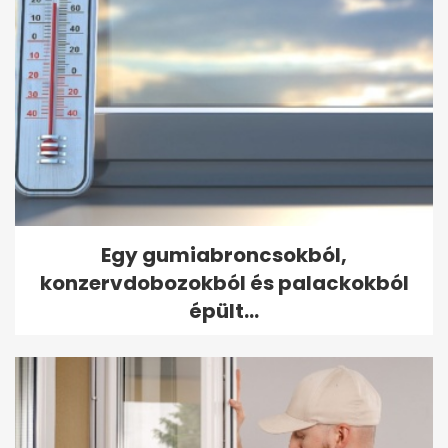
Egy gumiabroncsokból,
konzervdobozokból és palackokból
épült...