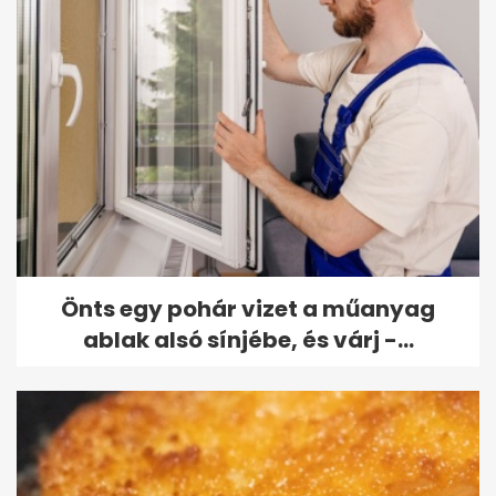
Önts egy pohár vizet a műanyag
ablak alsó sínjébe, és várj -...