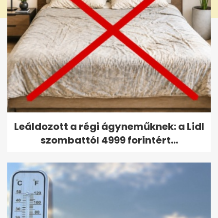
Leáldozott a régi ágyneműknek: a Lidl
szombattól 4999 forintért...