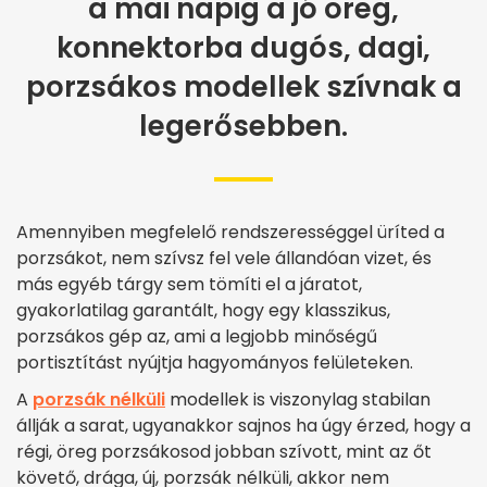
a mai napig a jó öreg,
konnektorba dugós, dagi,
porzsákos modellek szívnak a
legerősebben.
Amennyiben megfelelő rendszerességgel üríted a
porzsákot, nem szívsz fel vele állandóan vizet, és
más egyéb tárgy sem tömíti el a járatot,
gyakorlatilag garantált, hogy egy klasszikus,
porzsákos gép az, ami a legjobb minőségű
portisztítást nyújtja hagyományos felületeken.
A
porzsák nélküli
modellek is viszonylag stabilan
állják a sarat, ugyanakkor sajnos ha úgy érzed, hogy a
régi, öreg porzsákosod jobban szívott, mint az őt
követő, drága, új, porzsák nélküli, akkor nem