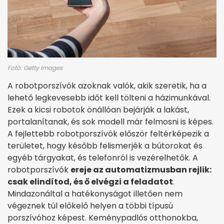
Fotó: Getty Images
A robotporszívók azoknak valók, akik szeretik, ha a
lehető legkevesebb időt kell tölteni a házimunkával.
Ezek a kicsi robotok önállóan bejárják a lakást,
portalanítanak, és sok modell már felmosni is képes.
A fejlettebb robotporszívók először feltérképezik a
területet, hogy később felismerjék a bútorokat és
egyéb tárgyakat, és telefonról is vezérelhetők. A
robotporszívók
ereje az automatizmusban rejlik:
csak elindítod, és ő elvégzi a feladatot
.
Mindazonáltal a hatékonyságot illetően nem
végeznek túl előkelő helyen a többi típusú
porszívóhoz képest. Keménypadlós otthonokba,