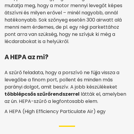
mutatja meg, hogy a motor mennyi levegőt képes
átszívni és milyen erővel – minél nagyobb, annál
hatékonyabb. Sok szőnyeg esetén 300 airwatt alá
menni nem érdemes, de pl. egy régi parkettához
pont arra van szükség, hogy ne szívjuk ki még a
lécdarabokat is a helyükről.
A HEPA az mi?
A szűrő feladata, hogy a porszívó ne fújja vissza a
levegőbe a finom port, pollent és minden más
parányi dolgot, amit beszív. A jobb készülékeket
többlépcsős szűrőrendszerrel
látták el, amelyben
az ún. HEPA-szűrő a legfontosabb elem.
A HEPA (High Efficiency Particulate Air) egy