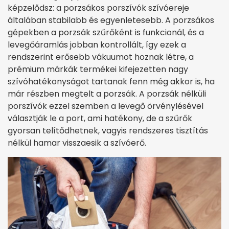
képzelődsz: a porzsákos porszívók szívóereje
általában stabilabb és egyenletesebb. A porzsákos
gépekben a porzsák szűrőként is funkcionál, és a
levegőáramlás jobban kontrollált, így ezek a
rendszerint erősebb vákuumot hoznak létre, a
prémium márkák termékei kifejezetten nagy
szívóhatékonyságot tartanak fenn még akkor is, ha
már részben megtelt a porzsák. A porzsák nélküli
porszívók ezzel szemben a levegő örvénylésével
választják le a port, ami hatékony, de a szűrők
gyorsan telítődhetnek, vagyis rendszeres tisztítás
nélkül hamar visszaesik a szívóerő.