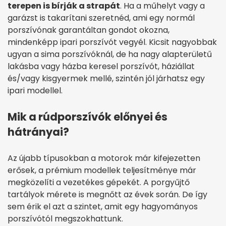
terepen is bírják a strapát
. Ha a műhelyt vagy a
garázst is takarítani szeretnéd, ami egy normál
porszívónak garantáltan gondot okozna,
mindenképp ipari porszívót vegyél. Kicsit nagyobbak
ugyan a sima porszívóknál, de ha nagy alapterületű
lakásba vagy házba keresel porszívót, háziállat
és/vagy kisgyermek mellé, szintén jól járhatsz egy
ipari modellel.
Mik a rúdporszívók előnyei és
hátrányai?
Az újabb típusokban a motorok már kifejezetten
erősek, a prémium modellek teljesítménye már
megközelíti a vezetékes gépekét. A porgyűjtő
tartályok mérete is megnőtt az évek során. De így
sem érik el azt a szintet, amit egy hagyományos
porszívótól megszokhattunk.