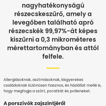
nagyhatékonyságú
részecskeszűrő, amely a
levegőben található apró
részecskék 99,97%-át képes
kiszűrni a 0,3 mikrométeres
mérettartományban és attól
felfele.
Allergiásoknak, asztmásoknak, kisgyerekes
családoknak különösen hasznos, és háziállat mellé is,
hogy megfogja a szőrt, poratkát és polleneket.
A porszívók zajszintjéről