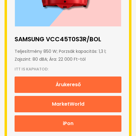
SAMSUNG VCC45T0S3R/BOL
Teljesítmény 850 W; Porzsák kapacitás: 1,3 l;
Zajszint: 80 dBA; Ára: 22 000 Ft-tól
ITT IS KAPHATOD:
Árukereső
MarketWorld
iPon