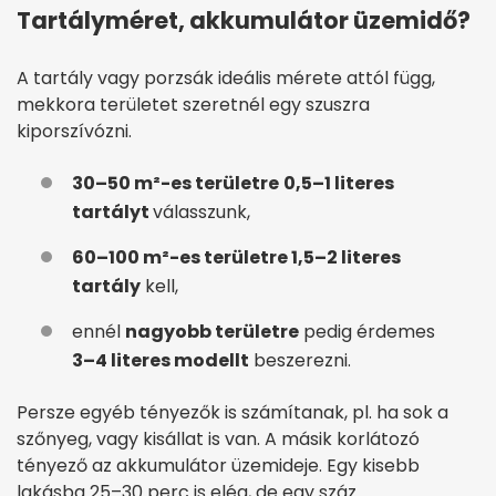
Tartályméret, akkumulátor üzemidő?
A tartály vagy porzsák ideális mérete attól függ,
mekkora területet szeretnél egy szuszra
kiporszívózni.
30–50 m²-es területre
0,5–1 literes
tartályt
válasszunk,
60–100 m²-es területre 1,5–2 literes
tartály
kell,
ennél
nagyobb területre
pedig érdemes
3–4 literes modellt
beszerezni.
Persze egyéb tényezők is számítanak, pl. ha sok a
szőnyeg, vagy kisállat is van. A másik korlátozó
tényező az akkumulátor üzemideje. Egy kisebb
lakásba 25–30 perc is elég, de egy száz