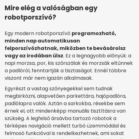
Mire elég a valóságban egy
robotporszívó?
Egy modern robotporszívó
programozható,
minden nap automatikusan
felporszívózhatnak, miközben te bevásárolsz
vagy az irodában ülsz
. Ez a legnagyobb előnyük: a
napi morzsa, por, kis szőrszálak és morzsák eltűnnek
a padlóról, fenntartják a tisztaságot. Ennél többre
viszont már nem igazán alkalmasak.
Egyrészt a vastag szőnyegekkel sem tudnak
megbirkózni, alapvetően parkettára, hajópadlóra,
padlólapra valók. Aztán a sarkokba, résekbe sem
érnek el, ott mindenképp manuális tisztításra van
szükség. A legfelső ársávba tartozó robotok a
térképes navigáció mellett turbó üzemmóddal és
felmosó funkcióval is rendelkezhetnek, ami sokat