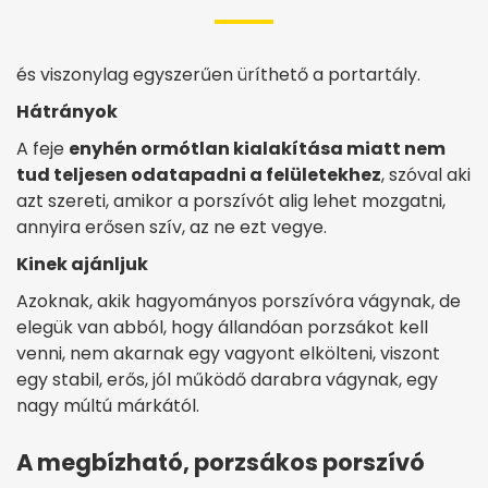
és viszonylag egyszerűen üríthető a portartály.
Hátrányok
A feje
enyhén ormótlan kialakítása miatt nem
tud teljesen odatapadni a felületekhez
, szóval aki
azt szereti, amikor a porszívót alig lehet mozgatni,
annyira erősen szív, az ne ezt vegye.
Kinek ajánljuk
Azoknak, akik hagyományos porszívóra vágynak, de
elegük van abból, hogy állandóan porzsákot kell
venni, nem akarnak egy vagyont elkölteni, viszont
egy stabil, erős, jól működő darabra vágynak, egy
nagy múltú márkától.
A megbízható, porzsákos porszívó