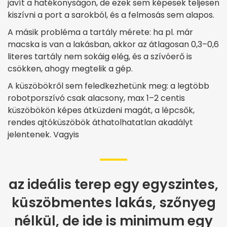
javít a hatékonyságon, de ezek sem képesek teljesen
kiszívni a port a sarokból, és a felmosás sem alapos.
A másik probléma a tartály mérete: ha pl. már
macska is van a lakásban, akkor az átlagosan 0,3–0,6
literes tartály nem sokáig elég, és a szívóerő is
csökken, ahogy megtelik a gép.
A küszöbökről sem feledkezhetünk meg: a legtöbb
robotporszívó csak alacsony, max 1–2 centis
küszöbökön képes átküzdeni magát, a lépcsők,
rendes ajtóküszöbök áthatolhatatlan akadályt
jelentenek. Vagyis
az ideális terep egy egyszintes,
küszöbmentes lakás, szőnyeg
nélkül, de ide is minimum egy