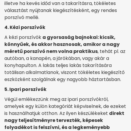
illetve ha kevés időd van a takarításra, tökéletes
választást nyújtanak kiegészítésként, egy rendes
porszívó mellé.
4. Kézi porszívók
A kézi porszívók
a gyorsaság bajnokai: kicsik,
könnyűek, és akkor hasznosak, amikor a nagy
méretű porszívó nem volna praktikus
, tehát pl. az
autóban, a kanapén, a járókában, vagy akár a
konyhapulton. A lakás teljes lakás takarítására
totálisan alkalmatlanok, viszont tökéletes kiegészítő
eszközként szolgálnak egy nagyobb háztartásban.
5. Ipari porszívók
Végül emlékezzünk meg az ipari porszívókról,
amelyek egy külön kategóriát képviselnek, de ezeket
is használhatjuk otthon. Az ilyen készülékeket
direkt
nagy teljesítményre tervezték, képesek
folyadékot is felszívni, és a legkeményebb