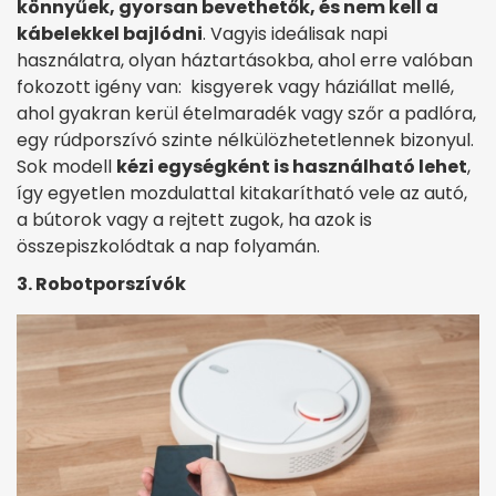
könnyűek, gyorsan bevethetők, és nem kell a
kábelekkel bajlódni
. Vagyis ideálisak napi
használatra, olyan háztartásokba, ahol erre valóban
fokozott igény van: kisgyerek vagy háziállat mellé,
ahol gyakran kerül ételmaradék vagy szőr a padlóra,
egy rúdporszívó szinte nélkülözhetetlennek bizonyul.
Sok modell
kézi egységként is használható lehet
,
így egyetlen mozdulattal kitakarítható vele az autó,
a bútorok vagy a rejtett zugok, ha azok is
összepiszkolódtak a nap folyamán.
3. Robotporszívók