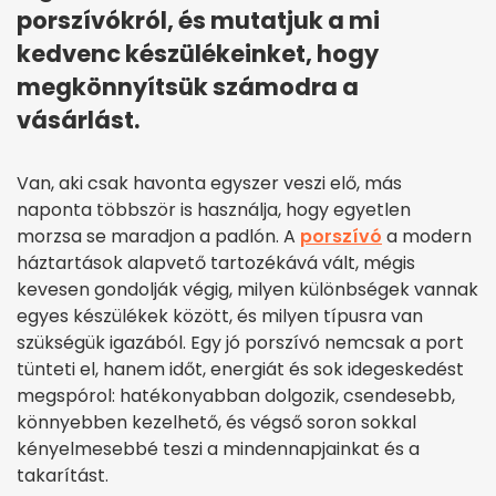
porszívókról, és mutatjuk a mi
kedvenc készülékeinket, hogy
megkönnyítsük számodra a
vásárlást.
Van, aki csak havonta egyszer veszi elő, más
naponta többször is használja, hogy egyetlen
morzsa se maradjon a padlón. A
porszívó
a modern
háztartások alapvető tartozékává vált, mégis
kevesen gondolják végig, milyen különbségek vannak
egyes készülékek között, és milyen típusra van
szükségük igazából. Egy jó porszívó nemcsak a port
tünteti el, hanem időt, energiát és sok idegeskedést
megspórol: hatékonyabban dolgozik, csendesebb,
könnyebben kezelhető, és végső soron sokkal
kényelmesebbé teszi a mindennapjainkat és a
takarítást.