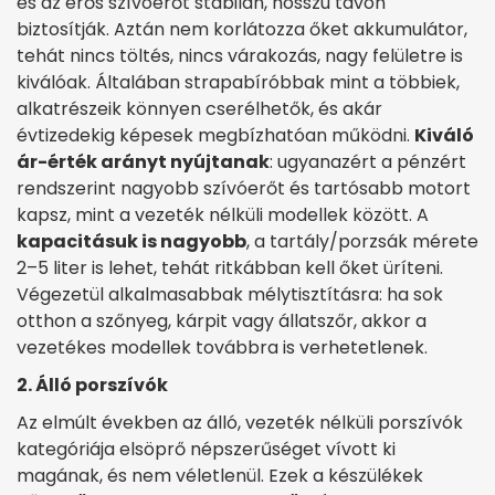
és az erős szívóerőt stabilan, hosszú távon
biztosítják. Aztán nem korlátozza őket akkumulátor,
tehát nincs töltés, nincs várakozás, nagy felületre is
kiválóak. Általában strapabíróbbak mint a többiek,
alkatrészeik könnyen cserélhetők, és akár
évtizedekig képesek megbízhatóan működni.
Kiváló
ár-érték arányt nyújtanak
: ugyanazért a pénzért
rendszerint nagyobb szívóerőt és tartósabb motort
kapsz, mint a vezeték nélküli modellek között. A
kapacitásuk is nagyobb
, a tartály/porzsák mérete
2–5 liter is lehet, tehát ritkábban kell őket üríteni.
Végezetül alkalmasabbak mélytisztításra: ha sok
otthon a szőnyeg, kárpit vagy állatszőr, akkor a
vezetékes modellek továbbra is verhetetlenek.
2. Álló porszívók
Az elmúlt években az álló, vezeték nélküli porszívók
kategóriája elsöprő népszerűséget vívott ki
magának, és nem véletlenül. Ezek a készülékek