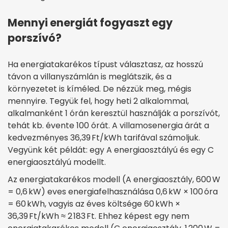
Mennyi energiát fogyaszt egy
porszívó?
Ha energiatakarékos típust választasz, az hosszú
távon a villanyszámlán is meglátszik, és a
környezetet is kíméled. De nézzük meg, mégis
mennyire. Tegyük fel, hogy heti 2 alkalommal,
alkalmanként 1 órán keresztül használják a porszívót,
tehát kb. évente 100 órát. A villamosenergia árát a
kedvezményes 36,39 Ft/kWh tarifával számoljuk.
Vegyünk két példát: egy A energiaosztályú és egy C
energiaosztályú modellt.
Az energiatakarékos modell (A energiaosztály, 600 W
= 0,6 kW) eves energiafelhasználása 0,6 kW × 100 óra
= 60 kWh, vagyis az éves költsége 60 kWh ×
36,39 Ft/kWh ≈ 2 183 Ft. Ehhez képest egy nem