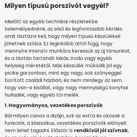
Milyen típusú porszívót vegyél?
Mielőtt az egyéb technikai részletekbe
belemélyednénk, az első és legfontosabb kérdés
amit tisztázni kell, hogy milyen típusú készülékek
jöhetnek szóba. Ez leginkább attól függ, hogy
mennyire intenzív munkára keressük az új társunkat,
és a tisztán tartandó lakás, iroda vagy egyéb
helyiség méretétől. Más készülék működik jól egy
picike garzonban, mint egy nagy, sok szőnyeggel
borított családi házban, és nem mindegy az sem,
hogy van-e kisállat, vagy nagy mennyiségű konyhai
hulladék, vagy egyéb törmelék.
1. Hagyományos, vezetékes porszívók
Bármilyen csinos a dizájn, sok az extra és okosak a
funkciók, a klasszikus, vezetékes porszívók előnyeit
nem lehet tagadni. Először is
rendkívül jól szívnak
,