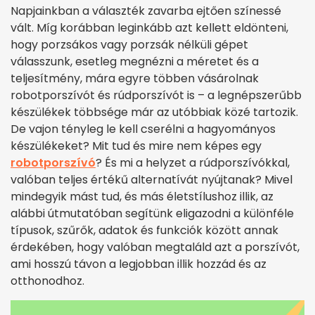
Napjainkban a választék zavarba ejtően színessé
vált. Míg korábban leginkább azt kellett eldönteni,
hogy porzsákos vagy porzsák nélküli gépet
válasszunk, esetleg megnézni a méretet és a
teljesítmény, mára egyre többen vásárolnak
robotporszívót és rúdporszívót is – a legnépszerűbb
készülékek többsége már az utóbbiak közé tartozik.
De vajon tényleg le kell cserélni a hagyományos
készülékeket? Mit tud és mire nem képes egy
robotporszívó
? És mi a helyzet a rúdporszívókkal,
valóban teljes értékű alternatívát nyújtanak? Mivel
mindegyik mást tud, és más életstílushoz illik, az
alábbi útmutatóban segítünk eligazodni a különféle
típusok, szűrők, adatok és funkciók között annak
érdekében, hogy valóban megtaláld azt a porszívót,
ami hosszú távon a legjobban illik hozzád és az
otthonodhoz.