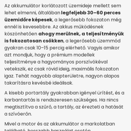
Az akkumulátor korlátozott üzemideje mellett sem
lehet elmenni, általában
legfeljebb 30–60 perces
üzemidőre képesek
, a legerősebb fokozaton még
ennél is kevesebbre. Az akkus működésnek
köszönhetően
ahogy merülnek, a teljesítményük
is fokozatosan csökken
, a legerősebb üzemmód
gyakran csak 10–15 percig elérhető. Vagyis amikor
azt mondjuk, hogy a prémium modellek
teljesítménye a hagyományos porszívókéval
vetekszik, ez csak rövid ideig, maximális fokozaton
igaz. Tehát nagyobb alapterületre, nagyon alapos
takarításra kevésbé ideálisak.
A kisebb portartály gyakrabban igényel ürítést, és a
karbantartás is rendszeresen szükséges. Ha nincs
megtisztítva a szűrő, a tartály, az érezteti a hatását
a szívóerőn.
Mivel a motor és az akkumulátor a markolatban
található, hosszabb használat esetén