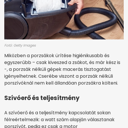
Fotó: Getty Images
Miközben a porzsákok ürítése higiénikusabb és
egyszerűbb – csak kiveszed a zsákot, és már kész is
-, a porzsák nélküli gépek macerás tisztogatást
igényelhetnek. Cserébe viszont a porzsák nélküli
porszívóknál nem kell állandóan porzsákra költeni.
Szívóerő és teljesítmény
A szívóerő és a teljesítmény kapcsolatát sokan
félreértelmezik: a watt szám alapján választanak
porszívót, pedig ez csak a motor