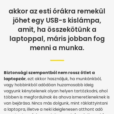
akkor az esti órákra remekül
jöhet egy USB-s kislámpa,
amit, ha összekötünk a
laptoppal, máris jobban fog
menni a munka.
Biztonsági szempontból nem rossz ötlet a
laptopzár
, ezt akkor használjuk, ha munkánkból,
vagy hobbinkból adódóan huzamosabb ideig
vagyunk kénytelenek olyan helyen tartózkodni, ahol
többen is megfordulnak és ahova ismeretleneknek is
van bejárása. Nincs más dolgunk, mint ráklattyintani
a laptopra, illetve a neki ideiglenesen otthont adó