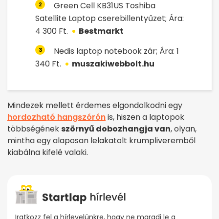
Green Cell KB31US Toshiba
2
Satellite Laptop cserebillentyűzet; Ára:
4 300 Ft.
Bestmarkt
Nedis laptop notebook zár; Ára: 1
3
340 Ft.
muszakiwebbolt.hu
Mindezek mellett érdemes elgondolkodni egy
hordozható hangszórón
is, hiszen a laptopok
többségének
szörnyű dobozhangja van
, olyan,
mintha egy alaposan lelakatolt krumpliveremből
kiabálna kifelé valaki.
Iratkozz fel a hírlevelünkre, hogy ne maradj le a