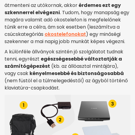
átmenteni az utókornak, akkor
érdemes ezt egy
szkennerrel elvégezni
. Tudom, hogy manapság egy
magára valamit adó okostelefon is megfelelőnek
tűnik erre a célra, ám sok esetben (leszámítva a
csúcskategóriás
okostelefonokat
) egy minőségi
szekenner a mai napig jobb munkát képes végezni.
A különféle állványok szintén jó szolgálatot tudnak
tenni, egyrészt
egészségesebbé változtatják a
számítógépezést
(kb. az állóasztal mintájára),
vagy csak
kényelmesebbé és biztonságosabbá
(nem füstöl el a túlmelegedéstől) az ágyból történő
klaviatúra-csapkodást.