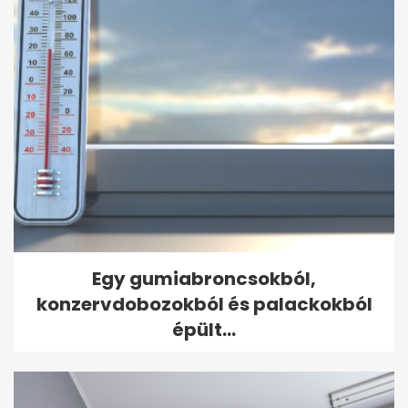
Egy gumiabroncsokból,
konzervdobozokból és palackokból
épült...