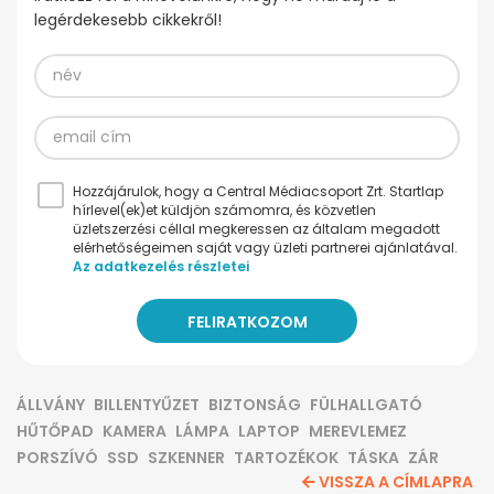
legérdekesebb cikkekről!
Hozzájárulok, hogy a Central Médiacsoport Zrt. Startlap
hírlevel(ek)et küldjön számomra, és közvetlen
üzletszerzési céllal megkeressen az általam megadott
elérhetőségeimen saját vagy üzleti partnerei ajánlatával.
Az adatkezelés részletei
ÁLLVÁNY
BILLENTYŰZET
BIZTONSÁG
FÜLHALLGATÓ
HŰTŐPAD
KAMERA
LÁMPA
LAPTOP
MEREVLEMEZ
PORSZÍVÓ
SSD
SZKENNER
TARTOZÉKOK
TÁSKA
ZÁR
VISSZA A CÍMLAPRA