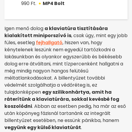
990 Ft.
MP4 Bolt
Igen menő dolog
a klaviatúra tisztítására
kialakított miniporszívó is
, csak úgy, mint egy jobb
füles, esetleg
fejhallgató
, hiszen van, hogy
kénytelenek leszünk nem egyedül tartózkodni a
lakásunkban és olyankor egyszerűbb és békésebb
dolog erre átváltani, mint tízpercenként hallgatni a
még mindig nagyon hangos felütésű
méltatlankodásokat. A billentyűzet további
védelmét szolgálhatja a védőréteg is, ez
tulajdonképpen
egy szilikonhártya, amit ha
ráterítünk a klaviatúrára, sokkal kevésbé fog
koszolódni
. Abban az esetben pedig, ha már az eső
után köpönyeg fázisnál tartanánk az integrált
billentyűzet esetében, ne essünk pánikba, hanem
vegyünk egy külső klaviatúrát
.