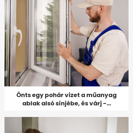
Önts egy pohár vizet a műanyag
ablak alsó sínjébe, és várj -...