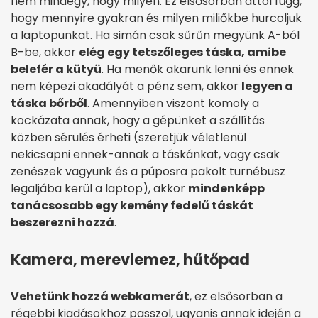
nem mindegy, hogy milyen. Ez elsősorban attól függ,
hogy mennyire gyakran és milyen miliőkbe hurcoljuk
a laptopunkat. Ha simán csak sűrűn megyünk A-ból
B-be, akkor
elég egy tetszőleges táska, amibe
belefér a kütyü
. Ha menők akarunk lenni és ennek
nem képezi akadályát a pénz sem, akkor
legyen a
táska bőrből
. Amennyiben viszont komoly a
kockázata annak, hogy a gépünket a szállítás
közben sérülés érheti (szeretjük véletlenül
nekicsapni ennek-annak a táskánkat, vagy csak
zenészek vagyunk és a púposra pakolt turnébusz
legaljába kerül a laptop), akkor
mindenképp
tanácsosabb egy kemény fedelű táskát
beszerezni hozzá
.
Kamera, merevlemez, hűtőpad
Vehetünk hozzá webkamerát
, ez elsősorban a
régebbi kiadásokhoz passzol, ugyanis annak idején a