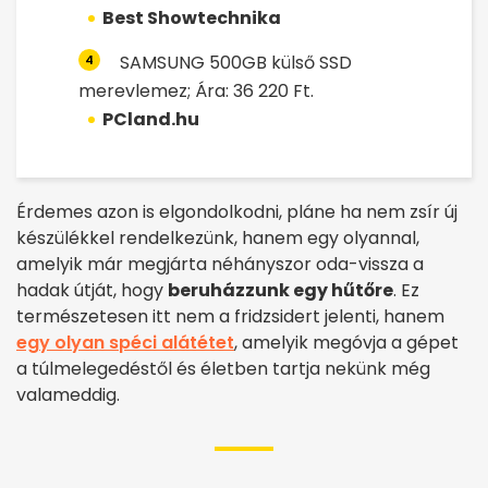
Best Showtechnika
SAMSUNG 500GB külső SSD
4
merevlemez; Ára: 36 220 Ft.
PCland.hu
Érdemes azon is elgondolkodni, pláne ha nem zsír új
készülékkel rendelkezünk, hanem egy olyannal,
amelyik már megjárta néhányszor oda-vissza a
hadak útját, hogy
beruházzunk egy hűtőre
. Ez
természetesen itt nem a fridzsidert jelenti, hanem
egy olyan spéci alátétet
, amelyik megóvja a gépet
a túlmelegedéstől és életben tartja nekünk még
valameddig.