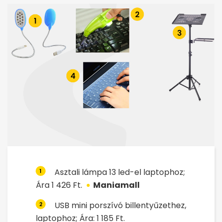
Asztali lámpa 13 led-el laptophoz;
1
Ára 1 426 Ft.
Maniamall
USB mini porszívó billentyűzethez,
2
laptophoz; Ára: 1 185 Ft.