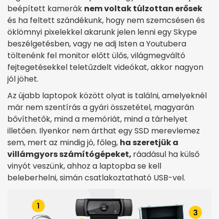
beépített kamerák
nem voltak túlzottan erősek
és ha feltett szándékunk, hogy nem szemcsésen és
öklömnyi pixelekkel akarunk jelen lenni egy Skype
beszélgetésben, vagy ne adj Isten a Youtubera
töltenénk fel monitor előtt ülős, világmegváltó
fejtegetésekkel teletűzdelt videókat, akkor nagyon
jól jöhet.
Az újabb laptopok között olyat is találni, amelyeknél
már nem szentírás a gyári összetétel, magyarán
bővíthetők, mind a memóriát, mind a tárhelyet
illetően. Ilyenkor nem árthat egy SSD merevlemez
sem, mert az mindig jó, főleg,
ha szeretjük a
villámgyors számítógépeket,
ráadásul ha külső
vinyót veszünk, ahhoz a laptopba se kell
beleberhelni, simán csatlakoztatható USB-vel.