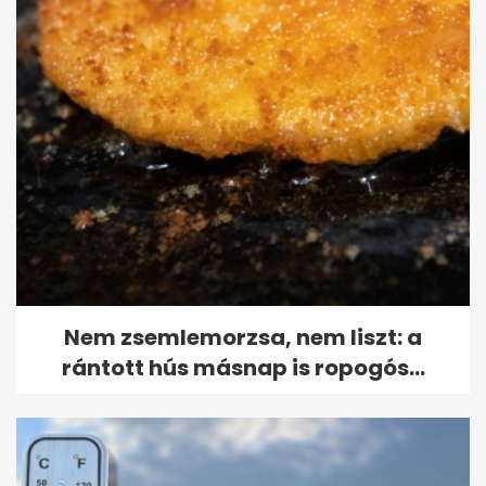
Nem zsemlemorzsa, nem liszt: a
rántott hús másnap is ropogós...