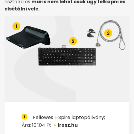
asztalra és
máris nem lehet csak úgy felkapni és
elsétálni vele.
Fellowes I-Spire laptopállvány;
1
Ára: 10.104 Ft
irosz.hu