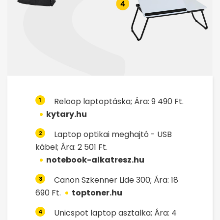
Reloop laptoptáska; Ára: 9 490 Ft.
1
kytary.hu
Laptop optikai meghajtó - USB
2
kábel; Ára: 2 501 Ft.
notebook-alkatresz.hu
Canon Szkenner Lide 300; Ára: 18
3
690 Ft.
toptoner.hu
Unicspot laptop asztalka; Ára: 4
4