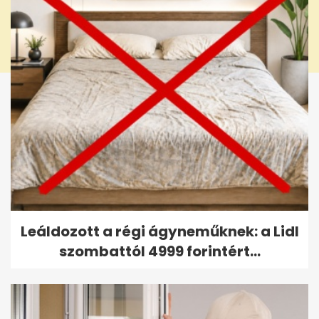
Leáldozott a régi ágyneműknek: a Lidl
szombattól 4999 forintért...