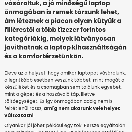
vásároltuk, a jó minőségű laptop
önmagában is remek társunk lehet,
ám léteznek a piacon olyan kütyük a
fillérestől a több tízezer forintos
kategóriákig, melyek látványosan
javíthatnak a laptop kihasználtságán
és a komfortérzetünkön.
Eleve az a helyzet, hogy amikor laptopot vásárolunk,
a legritkább esetben veszünk többet, mint magát a
készüléket és a csomagban sem találunk egyebet,
mint a gépet és a hozzávaló táp, illetve
töltőegységet. Ez így önmagában addig nem is
feltétlenül rossz,
amíg nem akarunk vele helyet
változtatni
.
Olyankor jól jöhet például egy tok. Persze egyáltalán