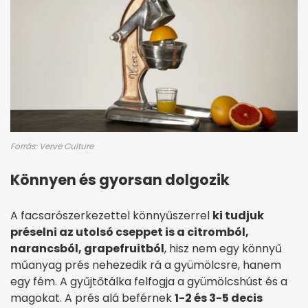
Forrás: Verve Culture
Könnyen és gyorsan dolgozik
A facsarószerkezettel könnyűszerrel
ki tudjuk
préselni az utolsó cseppet is a citromból,
narancsból, grapefruitból
, hisz nem egy könnyű
műanyag prés nehezedik rá a gyümölcsre, hanem
egy fém. A gyűjtőtálka felfogja a gyümölcshúst és a
magokat. A prés alá beférnek
1-2 és 3-5 decis