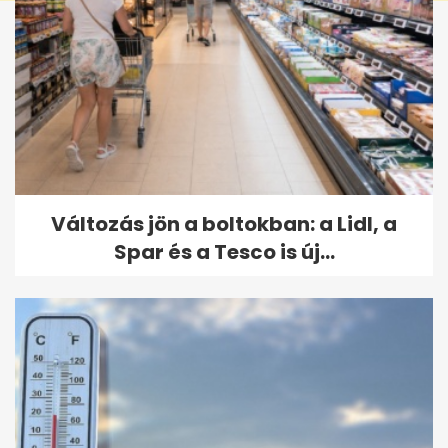
Változás jön a boltokban: a Lidl, a
Spar és a Tesco is új...