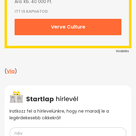
Ára: Kb. 40 000 Ft.
ITT IS KAPHATOD:
Verve Culture
Hirdetés
(
Via
)
Iratkozz fel a hírlevelünkre, hogy ne maradj le a
legérdekesebb cikkekről!