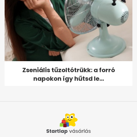
Zseniális tűzoltótrükk: a forró
napokon így hűtsd le...