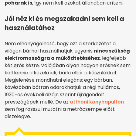
poharak is
, így nem kell azokat állandóan üríteni.
Jól néz ki és megszakadni sem kell a
használatához
Nem elhanyagolható, hogy ezt a szerkezetet a
világon bárhol használhatjuk, ugyanis
nincs szükség
elektromosságra a működtetéséhez
, legfeljebb
két erős kézre. Valójában olyan nagyon erősnek sem
kell lennie a kezeknek, bárki elbír a készülékkel.
Megjelenése mondhatni elegáns: egy bárban,
kávézóban bátran odarakhatjuk a régi hullámos,
1930-as évekbeli dizájn szerint újragondolt
presszógépek mellé. De az
otthoni konyhapulton
sem fog rosszul mutatni a metrócsempe előtt
díszelegve.