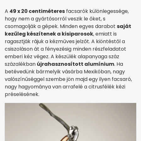
A
49 x 20 centiméteres
facsarók különlegessége,
hogy nem a gyártósorról veszik le őket, s
csomagolják a gépek. Minden egyes darabot
saját
kezűleg készítenek a kisiparosok
, emiatt is
ragasztják rájuk a kézműves jelzőt. A kiöntéstől a
csiszoláson át a fényezésig minden részfeladatot
emberi kéz végez. A készülék alapanyaga száz
százalékban
újrahasznosított alumínium
. Ha
betévedünk bármelyik vásárba Mexikóban, nagy
valószínűséggel szembe jön majd egy ilyen facsaró,
nagy hagyománya van arrafelé a citrusfélék kézi
préselésének.