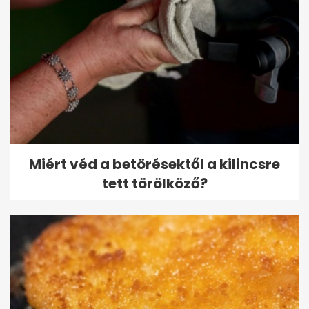
Miért véd a betörésektől a kilincsre
tett törölköző?