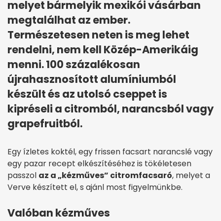
melyet bármelyik mexikói vásárban
megtalálhat az ember.
Természetesen neten is meg lehet
rendelni, nem kell Közép-Amerikáig
menni. 100 százalékosan
újrahasznosított alumíniumból
készült és az utolsó cseppet is
kipréseli a citromból, narancsból vagy
grapefruitból.
Egy ízletes koktél, egy frissen facsart narancslé vagy
egy pazar recept elkészítéséhez is tökéletesen
passzol
az a „kézműves” citromfacsaró
, melyet a
Verve készített el, s ajánl most figyelmünkbe.
Valóban kézműves