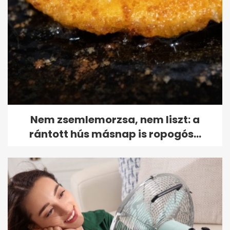
Nem zsemlemorzsa, nem liszt: a
rántott hús másnap is ropogós...