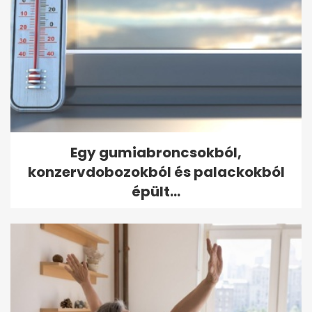
Egy gumiabroncsokból,
konzervdobozokból és palackokból
épült...