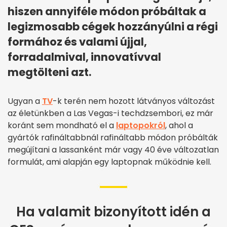
hiszen annyiféle módon próbáltak a
legizmosabb cégek hozzányúlni a régi
formához és valami újjal,
forradalmival, innovatívval
megtölteni azt.
Ugyan a
TV
-k terén nem hozott látványos változást
az életünkben a Las Vegas-i techdzsembori, ez már
koránt sem mondható el a
laptopokról
, ahol a
gyártók rafináltabbnál rafináltabb módon próbálták
megújítani a lassanként már vagy 40 éve változatlan
formulát, ami alapján egy laptopnak működnie kell.
Ha valamit bizonyított idén a