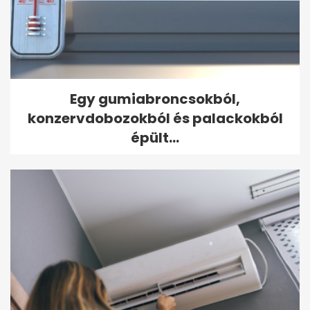
Egy gumiabroncsokból,
konzervdobozokból és palackokból
épült...