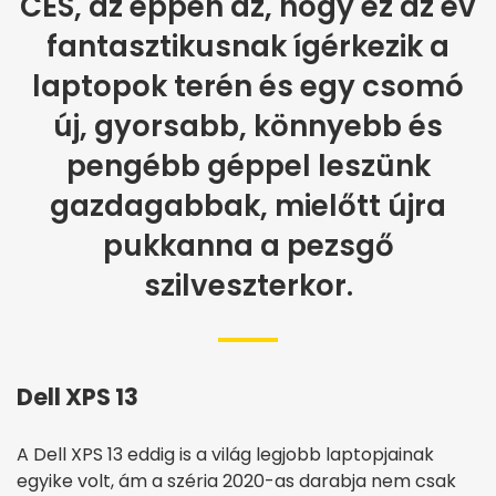
CES, az éppen az, hogy ez az év
fantasztikusnak ígérkezik a
laptopok terén és egy csomó
új, gyorsabb, könnyebb és
pengébb géppel leszünk
gazdagabbak, mielőtt újra
pukkanna a pezsgő
szilveszterkor.
Dell XPS 13
A Dell XPS 13 eddig is a világ legjobb laptopjainak
egyike volt, ám a széria 2020-as darabja nem csak