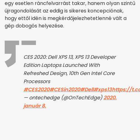
egy esetlen ráncfelvarrást takar, hanem olyan szintű
újragondolását az eddig is sikeres koncepciónak,
hogy ettől idén is megkérdőjelezhetetlenné vált a
gép dobogós helyezése.
CES 2020: Dell XPS 13, XPS 13 Developer
Edition Laptops Launched With
Refreshed Design, 10th Gen Intel Core
Processors
#CES2020
#CESin2020
#Dell
#xps13
https://t.c
— ontechedge (@OnTechEdge)
2020.
január 8.