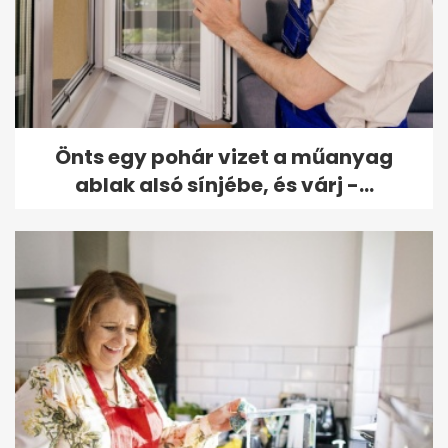
Önts egy pohár vizet a műanyag
ablak alsó sínjébe, és várj -...