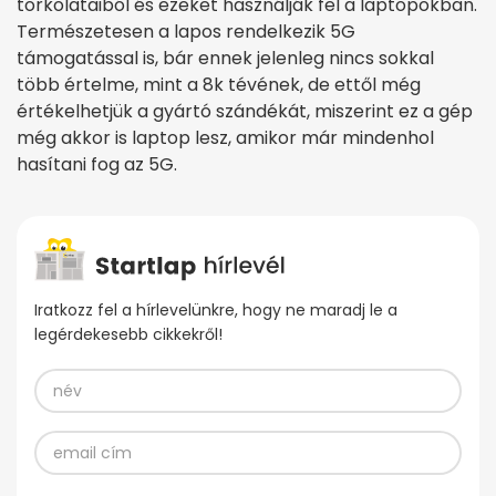
torkolataiból és ezeket használják fel a laptopokban.
Természetesen a lapos rendelkezik 5G
támogatással is, bár ennek jelenleg nincs sokkal
több értelme, mint a 8k tévének, de ettől még
értékelhetjük a gyártó szándékát, miszerint ez a gép
még akkor is laptop lesz, amikor már mindenhol
hasítani fog az 5G.
Iratkozz fel a hírlevelünkre, hogy ne maradj le a
legérdekesebb cikkekről!