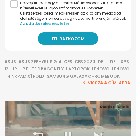
Hozzájárulok, hogy a Central Médiacsoport Zrt. Startlap
hírlevel(ek)et küldjön számomra, és közvetlen
üzletszerzési céllal megkeressen az általam megadott
elérhetőségeimen saját vagy üzleti partnerei ajánlatával.
Az adatkezelés részletei
ASUS
ASUS ZEPHYRUS G14
CES
CES 2020
DELL
DELL XPS
13
HP
HP ELITE DRAGONFLY
LAPTOPOK
LENOVO
LENOVO
THINKPAD X1 FOLD
SAMSUNG GALAXY CHROMEBOOK
VISSZA A CÍMLAPRA