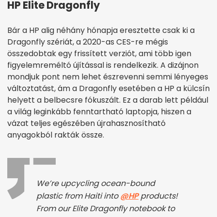
HP Elite Dragonfly
Bár a HP alig néhány hónapja eresztette csak ki a
Dragonfly szériát, a 2020-as CES-re mégis
összedobtak egy frissített verziót, ami több igen
figyelemreméltó újítással is rendelkezik. A dizájnon
mondjuk pont nem lehet észrevenni semmi lényeges
változtatást, ám a Dragonfly esetében a HP a külcsín
helyett a belbecsre fókuszált. Ez a darab lett például
a világ leginkább fenntartható laptopja, hiszen a
vázat teljes egészében újrahasznosítható
anyagokból rakták össze.
We’re upcycling ocean-bound
plastic from Haiti into
@HP
products!
From our Elite Dragonfly notebook to