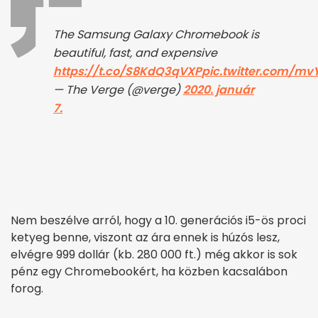
The Samsung Galaxy Chromebook is
beautiful, fast, and expensive
https://t.co/S8KdQ3qVXP
pic.twitter.com/m
— The Verge (@verge)
2020. január
7.
Nem beszélve arról, hogy a 10. generációs i5-ös proci
ketyeg benne, viszont az ára ennek is húzós lesz,
elvégre 999 dollár (kb. 280 000 ft.) még akkor is sok
pénz egy Chromebookért, ha közben kacsalábon
forog.