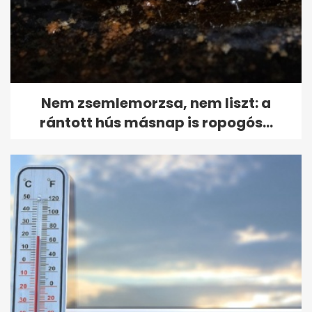
Nem zsemlemorzsa, nem liszt: a
rántott hús másnap is ropogós...