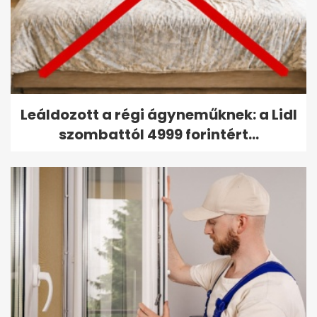
Leáldozott a régi ágyneműknek: a Lidl
szombattól 4999 forintért...