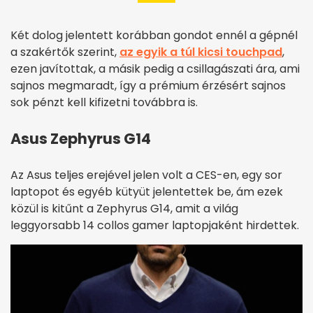
Két dolog jelentett korábban gondot ennél a gépnél
a szakértők szerint,
az egyik a túl kicsi touchpad
,
ezen javítottak, a másik pedig a csillagászati ára, ami
sajnos megmaradt, így a prémium érzésért sajnos
sok pénzt kell kifizetni továbbra is.
Asus Zephyrus G14
Az Asus teljes erejével jelen volt a CES-en, egy sor
laptopot és egyéb kütyüt jelentettek be, ám ezek
közül is kitűnt a Zephyrus G14, amit a világ
leggyorsabb 14 collos gamer laptopjaként hirdettek.