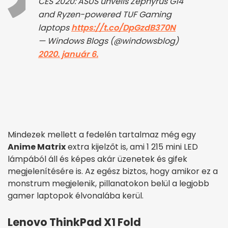
CES 2020: ASUS unveils Zephyrus G14
and Ryzen-powered TUF Gaming
laptops
https://t.co/DpGzdB370N
— Windows Blogs (@windowsblog)
2020. január 6.
Mindezek mellett a fedelén tartalmaz még egy
Anime Matrix
extra kijelzőt is, ami 1 215 mini LED
lámpából áll és képes akár üzenetek és gifek
megjelenítésére is. Az egész biztos, hogy amikor ez a
monstrum megjelenik, pillanatokon belül a legjobb
gamer laptopok élvonalába kerül.
Lenovo ThinkPad X1 Fold