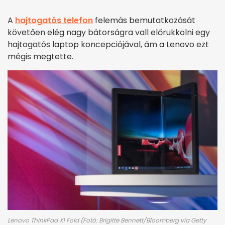
A
hajtogatós telefon
felemás bemutatkozását
követően elég nagy bátorságra vall előrukkolni egy
hajtogatós laptop koncepciójával, ám a Lenovo ezt
mégis megtette.
Lenovo ThinkPad X1 Fold (Fotó: Brigitte Bennett/Bloomberg via Getty