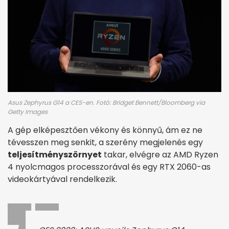
Asus Zephyrus G14 a CES-en. Fotó: Bridget Bennett/Bloomberg via
Getty Images
A gép elképesztően vékony és könnyű, ám ez ne
tévesszen meg senkit, a szerény megjelenés egy
teljesítményszörnyet
takar, elvégre az AMD Ryzen
4 nyolcmagos processzorával és egy RTX 2060-as
videokártyával rendelkezik.