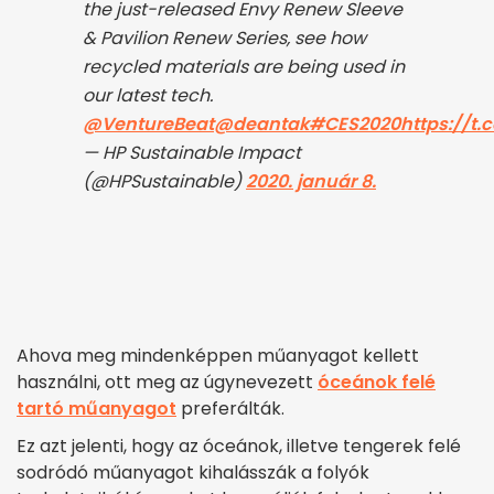
the just-released Envy Renew Sleeve
& Pavilion Renew Series, see how
recycled materials are being used in
our latest tech.
@VentureBeat
@deantak
#CES2020
https://
— HP Sustainable Impact
(@HPSustainable)
2020. január 8.
Ahova meg mindenképpen műanyagot kellett
használni, ott meg az úgynevezett
óceánok felé
tartó műanyagot
preferálták.
Ez azt jelenti, hogy az óceánok, illetve tengerek felé
sodródó műanyagot kihalásszák a folyók