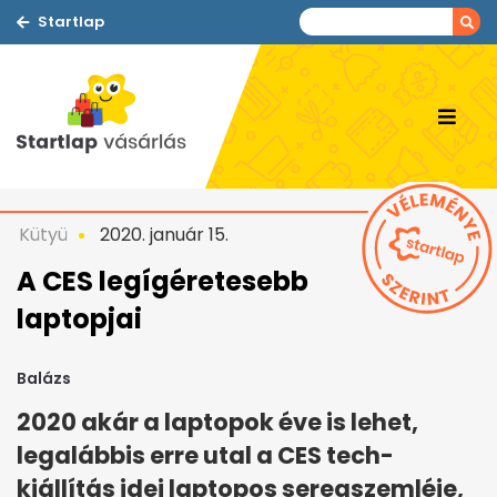
Startlap
Kütyü
2020. január 15.
A CES legígéretesebb
laptopjai
Balázs
2020 akár a laptopok éve is lehet,
legalábbis erre utal a CES tech-
kiállítás idei laptopos seregszemléje,