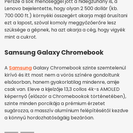
Persze a sok menőséggel jött a hidegzuhany is, a
Lenovo bejelentette, hogy olyan 2 500 dollár (kb.
700 000 ft.) környéki összegért akarja majd árusítani
ezt a lapost, szóval komoly meggyőzőerőre lesz
szüksége a gépnek, ha azt akarja a cég, hogy vigyék
mint a cukrot.
Samsung Galaxy Chromebook
A
Samsung
Galaxy Chromebook szinte szemtelenül
kirívó és itt most nem a vörös színére gondoltunk
elsősorban, hanem gyakorlatilag mindenre, amije
csak van. Eleve a kijelzője 13,3 collos 4k-s AMOLED
képernyő (először a Chromebookok történetében),
szinte minden porcikája a prémium érzetet
sugározza, a masszív alumínium felépítésétől kezdve
a könnyű hordozhatóságáig bezáróan.