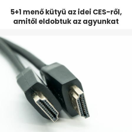
5+1 menő kütyü az idei CES-ről,
amitől eldobtuk az agyunkat