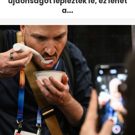
újdonságot lepleztek le, ez lehet
a...