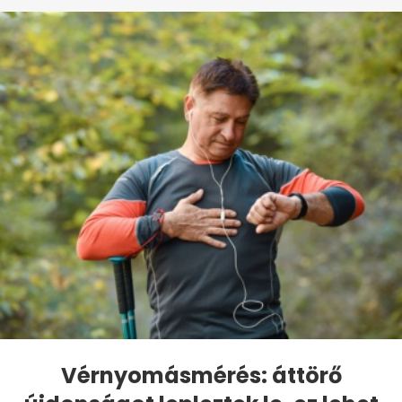
Vérnyomásmérés: áttörő