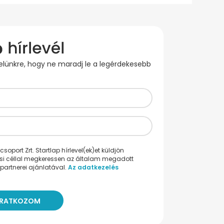
evelünkre, hogy ne maradj le a legérdekesebb
oport Zrt. Startlap hírlevel(ek)et küldjön
ési céllal megkeressen az általam megadott
partnerei ajánlatával.
Az adatkezelés