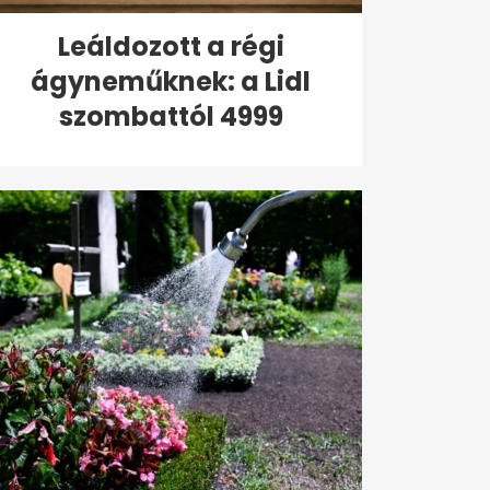
Leáldozott a régi
ágyneműknek: a Lidl
szombattól 4999
forintért...