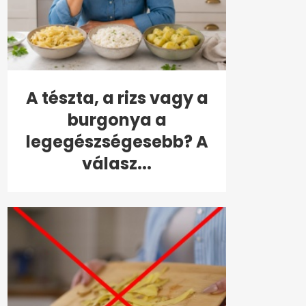
A tészta, a rizs vagy a
burgonya a
legegészségesebb? A
válasz...