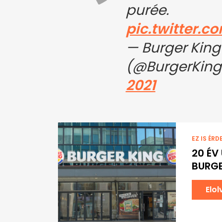
purée.
pic.twitter.
— Burger King
(@BurgerKin
2021
EZ IS ÉRD
20 ÉV
BURGE
Elo