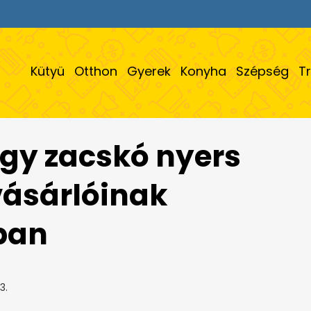
Kütyü
Otthon
Gyerek
Konyha
Szépség
T
egy zacskó nyers
vásárlóinak
ban
3.