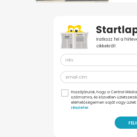
Iratkozz fel a hírl
cikkekről!
Hozzájárulok, hogy a Central Médiacs
számomra, és közvetlen üzletszerz
elérhetőségeimen saját vagy üzleti 
részletei