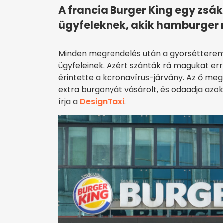
A francia Burger King egy zsá
ügyfeleknek, akik hamburger 
Minden megrendelés után a gyorsétterem 
ügyfeleinek. Azért szánták rá magukat err
érintette a koronavírus-járvány. Az ő me
extra burgonyát vásárolt, és odaadja azok
írja a
DesignTaxi
.