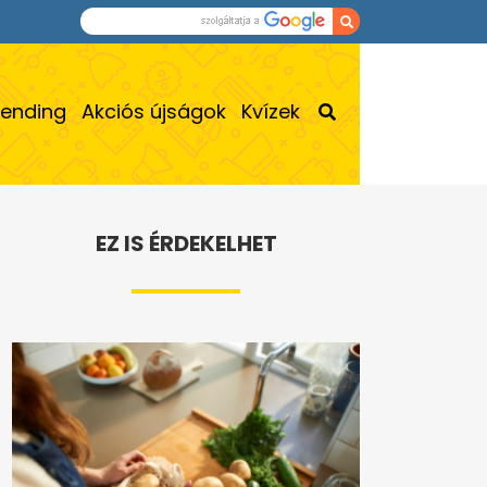
rending
Akciós újságok
Kvízek
EZ IS ÉRDEKELHET